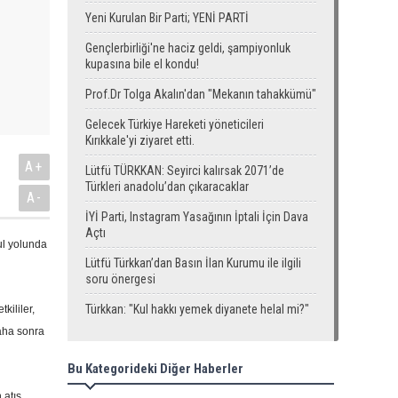
Yeni Kurulan Bir Parti; YENİ PARTİ
Gençlerbirliği'ne haciz geldi, şampiyonluk
kupasına bile el kondu!
Prof.Dr Tolga Akalın'dan "Mekanın tahakkümü"
Gelecek Türkiye Hareketi yöneticileri
Kırıkkale'yi ziyaret etti.
A+
Lütfü TÜRKKAN: Seyirci kalırsak 2071’de
Türkleri anadolu’dan çıkaracaklar
A-
İYİ Parti, Instagram Yasağının İptali İçin Dava
Açtı
ul yolunda
Lütfü Türkkan’dan Basın İlan Kurumu ile ilgili
soru önergesi
Türkkan: "Kul hakkı yemek diyanete helal mi?"
kililer,
aha sonra
Bu Kategorideki Diğer Haberler
 atış