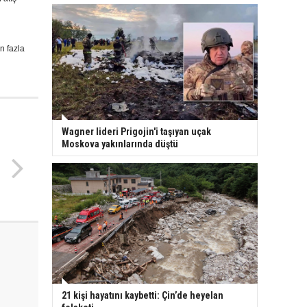
 fazla
Wagner lideri Prigojin'i taşıyan uçak
Moskova yakınlarında düştü
21 kişi hayatını kaybetti: Çin’de heyelan