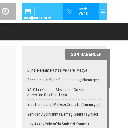
SPOR / 14:
İstanbul
26 °C
GENÇLERBIRLIĞI SPOR KULÜBÜNDEN AÇIKLAMA GEL
08 Ağustos 2026
Cumartesi
SON HABERLER
Dijital Reklam Pastası ve Yerel Medya
Gençlerbirliği Spor Kulübünden açıklama geldi
YAD’dan Yeniden Alevlenen “Çözüm
Süreci”ne Çok Sert Tepki!
Yeni Parti Genel Merkezi Görev Dağılımını yaptı
Yeniden Aydınlanma Derneği Bildiri Yayınladı
İlay Aksoy Yalova’da Suriye’yi Konuştu