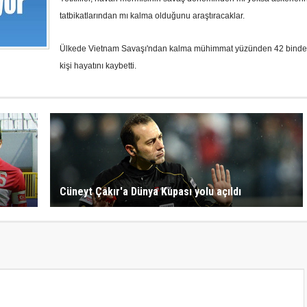
tatbikatlarından mı kalma olduğunu araştıracaklar.
Ülkede Vietnam Savaşı'ndan kalma mühimmat yüzünden 42 binden
kişi hayatını kaybetti.
Cüneyt Çakır'a Dünya Kupası yolu açıldı