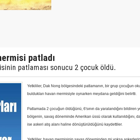
ermisi patladı
sinin patlaması sonucu 2 çocuk öldü.
Yetkililer, Dak Nong bölgesindeki patlamanın, bir grup çocuğun ok
buldukları havan mermisiyle oynarken meydana geldiğini belirtti.
Patlamada 2 çocuğun öldüğünü, 6'sının da yaralandığını bildiren yet
bölgenin, savaş döneminde Amerikan üssü olarak kullanıldığını, d
ise askeri atış alanı haline dönüştürüldüğünü kaydettiler.
Yetkililer, havan mermisinin savaş döneminden mi yoksa askerlerin