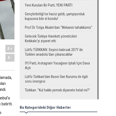
Yeni Kurulan Bir Parti; YENİ PARTİ
Gençlerbirliği'ne haciz geldi, şampiyonluk
kupasına bile el kondu!
Prof.Dr Tolga Akalın'dan "Mekanın tahakkümü"
Gelecek Türkiye Hareketi yöneticileri
Kırıkkale'yi ziyaret etti.
A+
Lütfü TÜRKKAN: Seyirci kalırsak 2071’de
Türkleri anadolu’dan çıkaracaklar
A-
İYİ Parti, Instagram Yasağının İptali İçin Dava
Açtı
Lütfü Türkkan’dan Basın İlan Kurumu ile ilgili
klamada,
soru önergesi
ları
andı.
Türkkan: "Kul hakkı yemek diyanete helal mi?"
anbul'a
belirtti.
Bu Kategorideki Diğer Haberler
ı