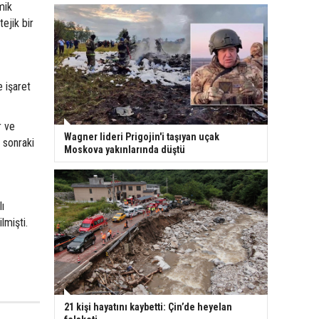
omik
ejik bir
e işaret
r ve
Wagner lideri Prigojin'i taşıyan uçak
r sonraki
Moskova yakınlarında düştü
lı
lmişti.
21 kişi hayatını kaybetti: Çin’de heyelan