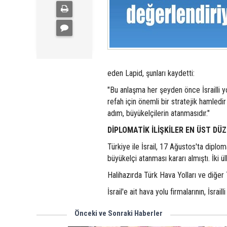
eden Lapid, şunları kaydetti:
"Bu anlaşma her şeyden önce İsrailli yo
refah için önemli bir stratejik hamledir
adım, büyükelçilerin atanmasıdır."
DİPLOMATİK İLİŞKİLER EN ÜST DÜ
Türkiye ile İsrail, 17 Ağustos'ta diploma
büyükelçi atanması kararı almıştı. İki ül
Halihazırda Türk Hava Yolları ve diğer T
İsrail'e ait hava yolu firmalarının, İsrail
Önceki ve Sonraki Haberler