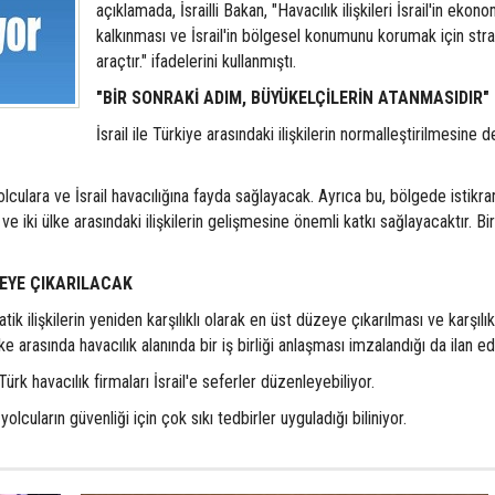
açıklamada, İsrailli Bakan, "Havacılık ilişkileri İsrail'in ekon
kalkınması ve İsrail'in bölgesel konumunu korumak için strat
araçtır." ifadelerini kullanmıştı.
"BİR SONRAKİ ADIM, BÜYÜKELÇİLERİN ATANMASIDIR"
İsrail ile Türkiye arasındaki ilişkilerin normalleştirilmesine d
lculara ve İsrail havacılığına fayda sağlayacak. Ayrıca bu, bölgede istikra
 ve iki ülke arasındaki ilişkilerin gelişmesine önemli katkı sağlayacaktır. Bi
ZEYE ÇIKARILACAK
tik ilişkilerin yeniden karşılıklı olarak en üst düzeye çıkarılması ve karşılık
ke arasında havacılık alanında bir iş birliği anlaşması imzalandığı da ilan edi
ürk havacılık firmaları İsrail'e seferler düzenleyebiliyor.
li yolcuların güvenliği için çok sıkı tedbirler uyguladığı biliniyor.