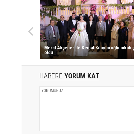
Meral Akşener ile Kemal Kılıçdaroğlu nikah ş
oldu
HABERE
YORUM KAT