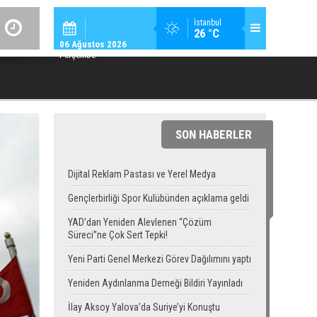
GÜNDEM / 23:
İstanbul
26 °C
YAD’DAN YENIDEN ALEVLENEN “ÇÖZÜM SÜRECI”NE ÇOK SERT TEPK
06 Ağustos 2026
Perşembe
SON HABERLER
Dijital Reklam Pastası ve Yerel Medya
Gençlerbirliği Spor Kulübünden açıklama geldi
YAD’dan Yeniden Alevlenen “Çözüm
Süreci”ne Çok Sert Tepki!
Yeni Parti Genel Merkezi Görev Dağılımını yaptı
Yeniden Aydınlanma Derneği Bildiri Yayınladı
İlay Aksoy Yalova’da Suriye’yi Konuştu