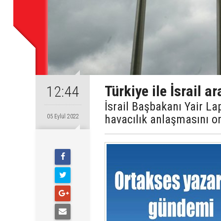
Türkiye ile İsrail 
12:44
İsrail Başbakanı Yair La
havacılık anlaşmasını on
05 Eylül 2022