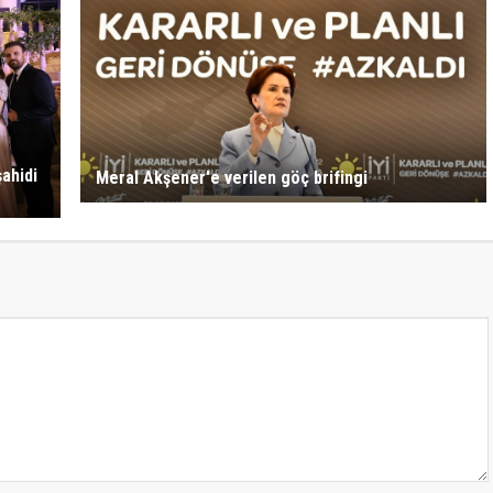
ahidi
Meral Akşener'e verilen göç brifingi