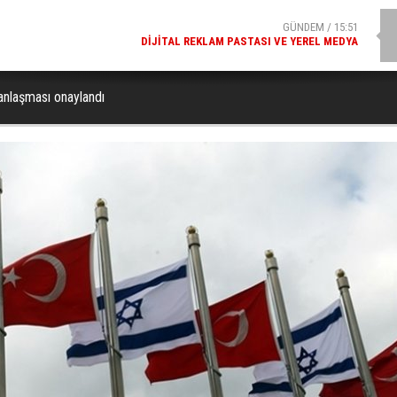
GÜNDEM / 15:51
DIJITAL REKLAM PASTASI VE YEREL MEDYA
SPOR / 14:20
GENÇLERBIRLIĞI SPOR KULÜBÜNDEN AÇIKLAMA GELDI
k anlaşması onaylandı