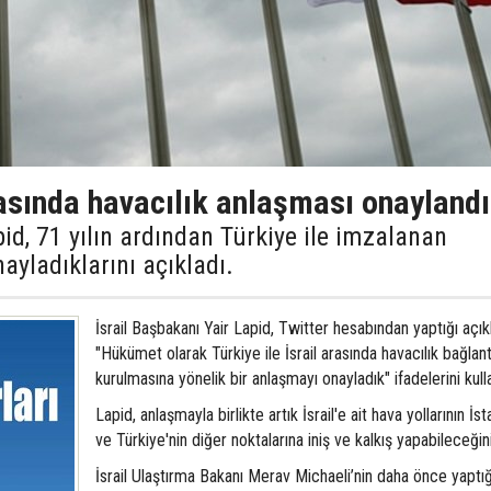
arasında havacılık anlaşması onaylandı
pid, 71 yılın ardından Türkiye ile imzalanan
ayladıklarını açıkladı.
İsrail Başbakanı Yair Lapid, Twitter hesabından yaptığı açı
"Hükümet olarak Türkiye ile İsrail arasında havacılık bağlantı
kurulmasına yönelik bir anlaşmayı onayladık" ifadelerini kull
Lapid, anlaşmayla birlikte artık İsrail'e ait hava yollarının İst
ve Türkiye'nin diğer noktalarına iniş ve kalkış yapabileceğini 
İsrail Ulaştırma Bakanı Merav Michaeli’nin daha önce yaptığ