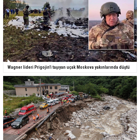
Wagner lideri Prigojin'i taşıyan uçak Moskova yakınlarında düştü