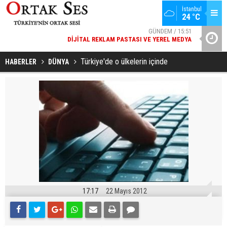
İstanbul
24 °C
GÜNDEM / 15:51
DIJITAL REKLAM PASTASI VE YEREL MEDYA
YAD’DAN
SPOR / 14:20
GENÇLERBIRLIĞI SPOR KULÜBÜNDEN AÇIKLAMA GELDI
Türkiye'de o ülkelerin içinde
HABERLER
DÜNYA
17:17
22 Mayıs 2012