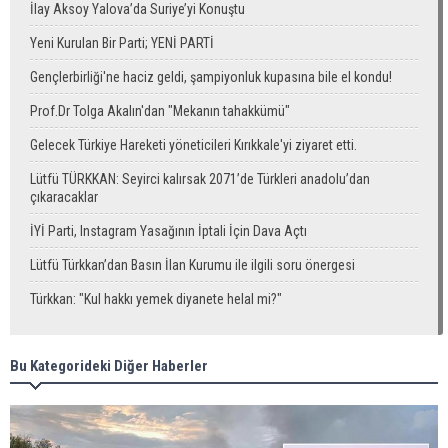
İlay Aksoy Yalova’da Suriye’yi Konuştu
Yeni Kurulan Bir Parti; YENİ PARTİ
Gençlerbirliği'ne haciz geldi, şampiyonluk kupasına bile el kondu!
Prof.Dr Tolga Akalın'dan "Mekanın tahakkümü"
Gelecek Türkiye Hareketi yöneticileri Kırıkkale'yi ziyaret etti.
Lütfü TÜRKKAN: Seyirci kalırsak 2071’de Türkleri anadolu’dan
çıkaracaklar
İYİ Parti, Instagram Yasağının İptali İçin Dava Açtı
Lütfü Türkkan’dan Basın İlan Kurumu ile ilgili soru önergesi
Türkkan: "Kul hakkı yemek diyanete helal mi?"
Bu Kategorideki Diğer Haberler