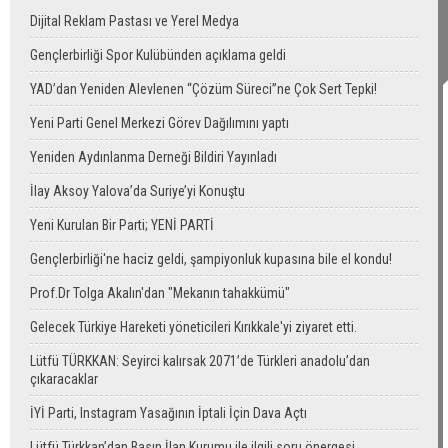
Dijital Reklam Pastası ve Yerel Medya
Gençlerbirliği Spor Kulübünden açıklama geldi
YAD’dan Yeniden Alevlenen “Çözüm Süreci”ne Çok Sert Tepki!
Yeni Parti Genel Merkezi Görev Dağılımını yaptı
Yeniden Aydınlanma Derneği Bildiri Yayınladı
İlay Aksoy Yalova’da Suriye’yi Konuştu
Yeni Kurulan Bir Parti; YENİ PARTİ
Gençlerbirliği'ne haciz geldi, şampiyonluk kupasına bile el kondu!
Prof.Dr Tolga Akalın'dan "Mekanın tahakkümü"
Gelecek Türkiye Hareketi yöneticileri Kırıkkale'yi ziyaret etti.
Lütfü TÜRKKAN: Seyirci kalırsak 2071’de Türkleri anadolu’dan
çıkaracaklar
İYİ Parti, Instagram Yasağının İptali İçin Dava Açtı
Lütfü Türkkan’dan Basın İlan Kurumu ile ilgili soru önergesi