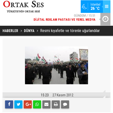
İstanbul
GÜNDEM / 15:51
26 °C
DIJITAL REKLAM PASTASI VE YEREL MEDYA
SPOR / 14:20
YAD’DAN
GENÇLERBIRLIĞI SPOR KULÜBÜNDEN AÇIKLAMA GELDI
Resmi kıyafetle ve törenle uğurlandılar
HABERLER
DÜNYA
15:23
27 Kasım 2012