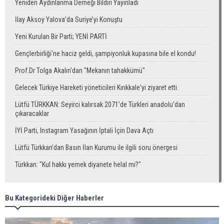
Yeniden Aydınlanma Derneği Bildiri Yayınladı
İlay Aksoy Yalova’da Suriye’yi Konuştu
Yeni Kurulan Bir Parti; YENİ PARTİ
Gençlerbirliği'ne haciz geldi, şampiyonluk kupasına bile el kondu!
Prof.Dr Tolga Akalın'dan "Mekanın tahakkümü"
Gelecek Türkiye Hareketi yöneticileri Kırıkkale'yi ziyaret etti.
Lütfü TÜRKKAN: Seyirci kalırsak 2071’de Türkleri anadolu’dan
çıkaracaklar
İYİ Parti, Instagram Yasağının İptali İçin Dava Açtı
Lütfü Türkkan’dan Basın İlan Kurumu ile ilgili soru önergesi
Türkkan: "Kul hakkı yemek diyanete helal mi?"
Bu Kategorideki Diğer Haberler