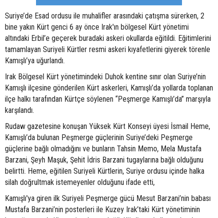
Suriye’de Esad ordusu ile muhalifler arasındaki çatışma sürerken, 2
bine yakın Kürt genci 6 ay önce Irak'ın bölgesel Kürt yönetimi
altındaki Erbil’e geçerek buradaki askeri okullarda eğitildi. Eğitimlerini
tamamlayan Suriyeli Kürtler resmi askeri kıyafetlerini giyerek törenle
Kamışlı’ya uğurlandı.
Irak Bölgesel Kürt yönetimindeki Duhok kentine sınır olan Suriye’nin
Kamışlı ilçesine gönderilen Kürt askerleri, Kamışlı’da yollarda toplanan
ilçe halkı tarafından Kürtçe söylenen “Peşmerge Kamışlı’da” marşıyla
karşılandı.
Rudaw gazetesine konuşan Yüksek Kürt Konseyi üyesi İsmail Heme,
Kamışlı’da bulunan Peşmerge güçlerinin Suriye’deki Peşmerge
güçlerine bağlı olmadığını ve bunların Tahsin Memo, Mela Mustafa
Barzani, Şeyh Maşuk, Şehit İdris Barzani tugaylarına bağlı olduğunu
belirtti. Heme, eğitilen Suriyeli Kürtlerin, Suriye ordusu içinde halka
silah doğrultmak istemeyenler olduğunu ifade etti,
Kamışlı'ya giren ilk Suriyeli Peşmerge gücü Mesut Barzani’nin babası
Mustafa Barzani’nin posterleri ile Kuzey Irak’taki Kürt yönetiminin