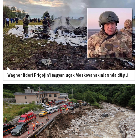
Wagner lideri Prigojin'i taşıyan uçak Moskova yakınlarında düştü