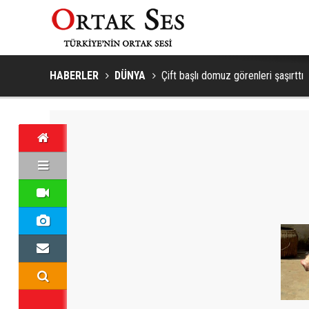
HABERLER
DÜNYA
Çift başlı domuz görenleri şaşırttı