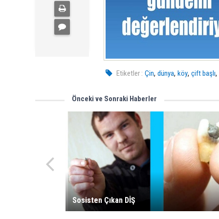
,
,
,
Etiketler :
Çin
dünya
köy
çift başlı
Önceki ve Sonraki Haberler
Sosisten Çıkan DİŞ