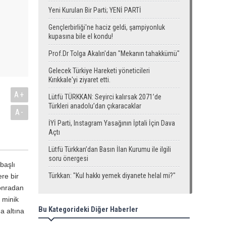
Yeni Kurulan Bir Parti; YENİ PARTİ
Gençlerbirliği'ne haciz geldi, şampiyonluk
kupasına bile el kondu!
Prof.Dr Tolga Akalın'dan "Mekanın tahakkümü"
Gelecek Türkiye Hareketi yöneticileri
Kırıkkale'yi ziyaret etti.
A+
Lütfü TÜRKKAN: Seyirci kalırsak 2071’de
Türkleri anadolu’dan çıkaracaklar
A-
İYİ Parti, Instagram Yasağının İptali İçin Dava
Açtı
Lütfü Türkkan’dan Basın İlan Kurumu ile ilgili
soru önergesi
başlı
Türkkan: "Kul hakkı yemek diyanete helal mi?"
re bir
onradan
z minik
Bu Kategorideki Diğer Haberler
a altına