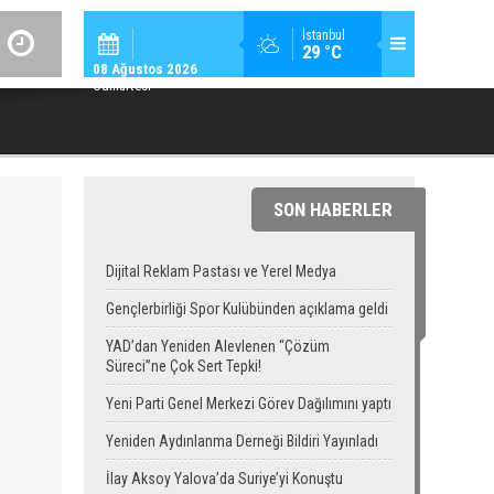
SPOR / 14:
İstanbul
29 °C
GENÇLERBIRLIĞI SPOR KULÜBÜNDEN AÇIKLAMA GEL
08 Ağustos 2026
Cumartesi
SON HABERLER
Dijital Reklam Pastası ve Yerel Medya
Gençlerbirliği Spor Kulübünden açıklama geldi
YAD’dan Yeniden Alevlenen “Çözüm
Süreci”ne Çok Sert Tepki!
Yeni Parti Genel Merkezi Görev Dağılımını yaptı
Yeniden Aydınlanma Derneği Bildiri Yayınladı
İlay Aksoy Yalova’da Suriye’yi Konuştu