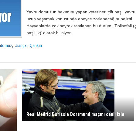
Yavru domuzun bakımını yapan veteriner, çift başlı yavr
uzun yaşamak konusunda epeyce zorlanacağını belirtti.
Hayvanlarda çok seyrek rastlanan bu durum, ‘Polisefali (
başlılık)’ olarak biliniyor.
,
,
,
domuz
.Jiangxi
Çankırı
Real Madrid Borissia Dortmund maçını canlı izle