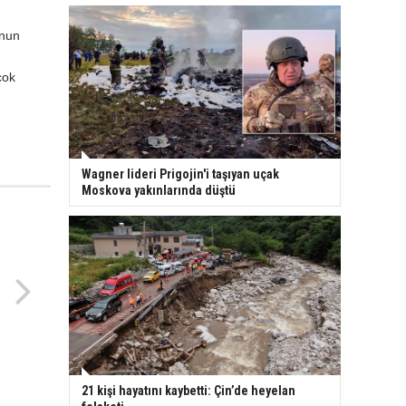
unun
çok
Wagner lideri Prigojin'i taşıyan uçak
Moskova yakınlarında düştü
21 kişi hayatını kaybetti: Çin’de heyelan