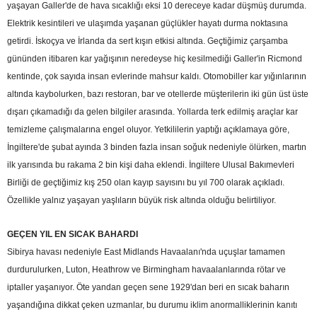
yaşayan Galler'de de hava sıcaklığı eksi 10 dereceye kadar düşmüş durumda.
Elektrik kesintileri ve ulaşımda yaşanan güçlükler hayatı durma noktasına
getirdi. İskoçya ve İrlanda da sert kışın etkisi altında. Geçtiğimiz çarşamba
gününden itibaren kar yağışının neredeyse hiç kesilmediği Galler'in Ricmond
kentinde, çok sayıda insan evlerinde mahsur kaldı. Otomobiller kar yığınlarının
altında kaybolurken, bazı restoran, bar ve otellerde müşterilerin iki gün üst üste
dışarı çıkamadığı da gelen bilgiler arasında. Yollarda terk edilmiş araçlar kar
temizleme çalışmalarına engel oluyor. Yetkililerin yaptığı açıklamaya göre,
İngiltere'de şubat ayında 3 binden fazla insan soğuk nedeniyle ölürken, martın
ilk yarısında bu rakama 2 bin kişi daha eklendi. İngiltere Ulusal Bakımevleri
Birliği de geçtiğimiz kış 250 olan kayıp sayısını bu yıl 700 olarak açıkladı.
Özellikle yalnız yaşayan yaşlıların büyük risk altında olduğu belirtiliyor.
GEÇEN YIL EN SICAK BAHARDI
Sibirya havası nedeniyle East Midlands Havaalanı'nda uçuşlar tamamen
durdurulurken, Luton, Heathrow ve Birmingham havaalanlarında rötar ve
iptaller yaşanıyor. Öte yandan geçen sene 1929'dan beri en sıcak baharın
yaşandığına dikkat çeken uzmanlar, bu durumu iklim anormalliklerinin kanıtı