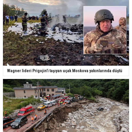
Wagner lideri Prigojin'i taşıyan uçak Moskova yakınlarında düştü