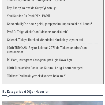
Yeniden Aydınlanma Derneği Bildiri Yayınladı
İlay Aksoy Yalova’da Suriye’yi Konuştu
Yeni Kurulan Bir Parti; YENİ PARTİ
Gençlerbirliği'ne haciz geldi, şampiyonluk kupasına bile el kondu!
Prof.Dr Tolga Akalın'dan "Mekanın tahakkümü"
Gelecek Türkiye Hareketi yöneticileri Kırıkkale'yi ziyaret etti.
Lütfü TÜRKKAN: Seyirci kalırsak 2071’de Türkleri anadolu’dan
çıkaracaklar
İYİ Parti, Instagram Yasağının İptali İçin Dava Açtı
Lütfü Türkkan’dan Basın İlan Kurumu ile ilgili soru önergesi
Türkkan: "Kul hakkı yemek diyanete helal mi?"
Bu Kategorideki Diğer Haberler