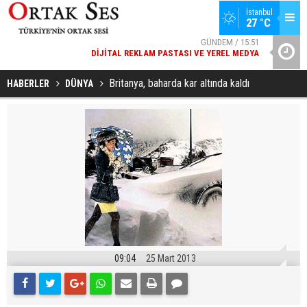
İstanbul
27 °C
GÜNDEM / 15:51
DIJITAL REKLAM PASTASI VE YEREL MEDYA
YAD’DAN
SPOR / 14:20
GENÇLERBIRLIĞI SPOR KULÜBÜNDEN AÇIKLAMA GELDI
Britanya, baharda kar altında kaldı
HABERLER
DÜNYA
09:04
25 Mart 2013