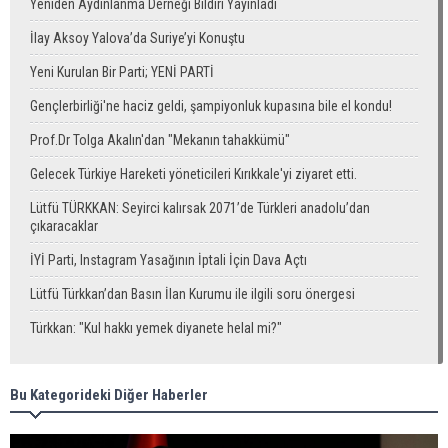
Yeniden Aydınlanma Derneği Bildiri Yayınladı
İlay Aksoy Yalova’da Suriye’yi Konuştu
Yeni Kurulan Bir Parti; YENİ PARTİ
Gençlerbirliği'ne haciz geldi, şampiyonluk kupasına bile el kondu!
Prof.Dr Tolga Akalın'dan "Mekanın tahakkümü"
Gelecek Türkiye Hareketi yöneticileri Kırıkkale'yi ziyaret etti.
Lütfü TÜRKKAN: Seyirci kalırsak 2071’de Türkleri anadolu’dan
çıkaracaklar
İYİ Parti, Instagram Yasağının İptali İçin Dava Açtı
Lütfü Türkkan’dan Basın İlan Kurumu ile ilgili soru önergesi
Türkkan: "Kul hakkı yemek diyanete helal mi?"
Bu Kategorideki Diğer Haberler