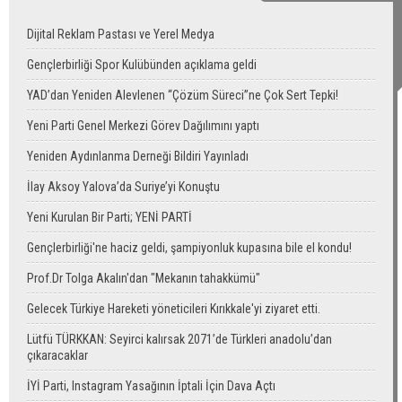
Dijital Reklam Pastası ve Yerel Medya
Gençlerbirliği Spor Kulübünden açıklama geldi
YAD’dan Yeniden Alevlenen “Çözüm Süreci”ne Çok Sert Tepki!
Yeni Parti Genel Merkezi Görev Dağılımını yaptı
Yeniden Aydınlanma Derneği Bildiri Yayınladı
İlay Aksoy Yalova’da Suriye’yi Konuştu
Yeni Kurulan Bir Parti; YENİ PARTİ
Gençlerbirliği'ne haciz geldi, şampiyonluk kupasına bile el kondu!
Prof.Dr Tolga Akalın'dan "Mekanın tahakkümü"
Gelecek Türkiye Hareketi yöneticileri Kırıkkale'yi ziyaret etti.
Lütfü TÜRKKAN: Seyirci kalırsak 2071’de Türkleri anadolu’dan
çıkaracaklar
İYİ Parti, Instagram Yasağının İptali İçin Dava Açtı