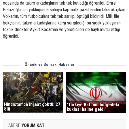
odasında da takım arkadaşlarını tek tek kutladığı öğrenildi. Emre
Belözoğlu’nun yokluğunda sahaya kaptanlık pazubandını takarak çıkan
Volkan’ın, tüm futbolculara tek tek sarılıp, öptüğü bildirildi. Milli file
bekçisinin, takım arkadaşlarına karşı sergilediği bu sıcak yaklaşımın
teknik direktör Aykut Kocaman ve yöneticileri de hayli mutlu ettiği
öğrenildi.
Önceki ve Sonraki Haberler
Hindistan'da inşaat çöktü: 27
'Türkiye Batı'nın bölgedeki
ölü
kuklası haline geldi'
HABERE
YORUM KAT