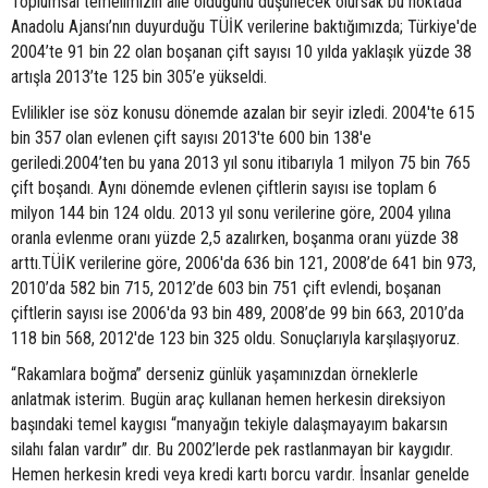
Toplumsal temelimizin aile olduğunu düşünecek olursak bu noktada
Anadolu Ajansı’nın duyurduğu TÜİK verilerine baktığımızda; Türkiye'de
2004’te 91 bin 22 olan boşanan çift sayısı 10 yılda yaklaşık yüzde 38
artışla 2013’te 125 bin 305’e yükseldi.
Evlilikler ise söz konusu dönemde azalan bir seyir izledi. 2004'te 615
bin 357 olan evlenen çift sayısı 2013'te 600 bin 138'e
geriledi.2004’ten bu yana 2013 yıl sonu itibarıyla 1 milyon 75 bin 765
çift boşandı. Aynı dönemde evlenen çiftlerin sayısı ise toplam 6
milyon 144 bin 124 oldu. 2013 yıl sonu verilerine göre, 2004 yılına
oranla evlenme oranı yüzde 2,5 azalırken, boşanma oranı yüzde 38
arttı.TÜİK verilerine göre, 2006'da 636 bin 121, 2008’de 641 bin 973,
2010’da 582 bin 715, 2012’de 603 bin 751 çift evlendi, boşanan
çiftlerin sayısı ise 2006'da 93 bin 489, 2008’de 99 bin 663, 2010’da
118 bin 568, 2012'de 123 bin 325 oldu. Sonuçlarıyla karşılaşıyoruz.
“Rakamlara boğma” derseniz günlük yaşamınızdan örneklerle
anlatmak isterim. Bugün araç kullanan hemen herkesin direksiyon
başındaki temel kaygısı “manyağın tekiyle dalaşmayayım bakarsın
silahı falan vardır” dır. Bu 2002’lerde pek rastlanmayan bir kaygıdır.
Hemen herkesin kredi veya kredi kartı borcu vardır. İnsanlar genelde