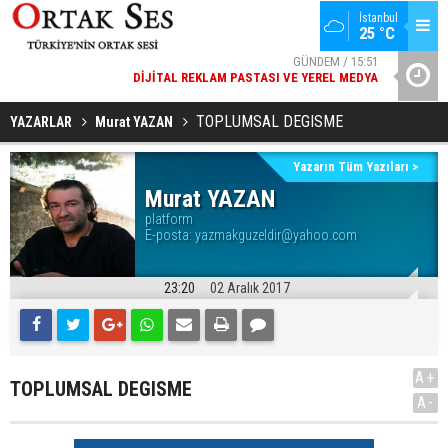
İstanbul
GÜNDEM / 15:51
25 °C
DIJITAL REKLAM PASTASI VE YEREL MEDYA
SPOR / 14:20
YAD’DAN
GENÇLERBIRLIĞI SPOR KULÜBÜNDEN AÇIKLAMA GELDI
TOPLUMSAL DEGISME
YAZARLAR
Murat YAZAN
Yazarın Tüm Yazıları >
Murat YAZAN
platform
E-posta:
yazmakguzeldir@yahoo.com
23:20
02 Aralık 2017
A+
TOPLUMSAL DEGISME
A-