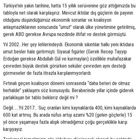
Türkiye’nin yakın tarihine, hatta 15 yıllık serüvenine göz attığımızda bu
tabloyla net olarak karşılaşırız. Mevcut iktidar dış güçlerin de payının
olduğunu düşündüğümüz ekonomik sorunlar ve koalisyon
anlaşmazlıklarının sonucunda “umut” olarak ülke yönetimine getirilmiş,
gerek ABD gerekse Avrupa nezdinde iltifat ve destek görmüştü.
Yıl 2002…Her şey lehlerindeydi. Ekonomik sıkıntılar halkı yeni iktidara
umut besler hale getirmişti. Siyasal figürler (Gerek Recep Tayyip
Erdoğan gerekse Abdullah Gül ve kurmayları) özellikle muhafazakar
çevreden büyük destek görürken seküler çevreden aynı desteği
görmeseler de fazla itirazla karşılanmıyorlardı.
Fırtınalı geçen koalisyon dönemi sonrasında “daha beteri de olmaz
herhalde” yaklaşımı söz konusuydu. Beraberinde yıllar içinde giderek
parlaklaşan bir tablo bekleriz değil mi ?
Değil……Yıl 2017… Suç oranları kimi kaynaklarda 400, kimi kaynaklarda
600 kat artmış. Bu arada nüfus artışı azami %20 (gelen göçlerle) 15
yıl önce yaşamaya fazla alışık olmadığımız çoğu gerçeklikle karşı
karşıyayız.