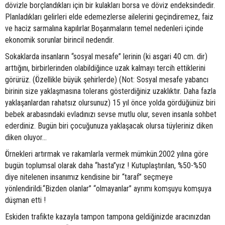
dövizle borçlandıkları için bir kulakları borsa ve döviz endeksindedir.
Planladıkları gelirleri elde edemezlerse ailelerini geçindiremez, faiz
ve haciz sarmalına kapılırlar.Boşanmaların temel nedenleri içinde
ekonomik sorunlar birincil nedendir.
Sokaklarda insanların “sosyal mesafe” lerinin (ki asgari 40 cm. dir)
arttığını, birbirlerinden olabildiğince uzak kalmayı tercih ettiklerini
görürüz. (Özellikle büyük şehirlerde) (Not: Sosyal mesafe yabancı
birinin size yaklaşmasına tolerans gösterdiğiniz uzaklıktır. Daha fazla
yaklaşanlardan rahatsız olursunuz) 15 yıl önce yolda gördüğünüz biri
bebek arabasındaki evladınızı sevse mutlu olur, seven insanla sohbet
ederdiniz. Bugün biri çocuğunuza yaklaşacak olursa tüyleriniz diken
diken oluyor…
Örnekleri artırmak ve rakamlarla vermek mümkün.2002 yılına göre
bugün toplumsal olarak daha “hasta”yız ! Kutuplaştırılan, %50-%50
diye nitelenen insanımız kendisine bir “taraf” seçmeye
yönlendirildi.“Bizden olanlar” “olmayanlar” ayrımı komşuyu komşuya
düşman etti !
Eskiden trafikte kazayla tampon tampona geldiğinizde aracınızdan