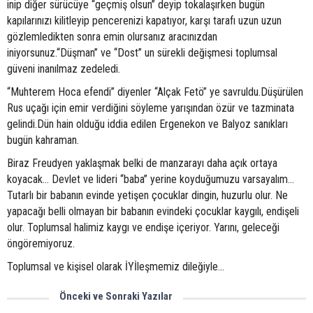
inip diğer sürücüye “geçmiş olsun” deyip tokalaşırken bugün
kapılarınızı kilitleyip pencerenizi kapatıyor, karşı tarafı uzun uzun
gözlemledikten sonra emin olursanız aracınızdan
iniyorsunuz.“Düşman” ve “Dost” un sürekli değişmesi toplumsal
güveni inanılmaz zedeledi.
“Muhterem Hoca efendi” diyenler “Alçak Fetö” ye savruldu.Düşürülen
Rus uçağı için emir verdiğini söyleme yarışından özür ve tazminata
gelindi.Dün hain olduğu iddia edilen Ergenekon ve Balyoz sanıkları
bugün kahraman.
Biraz Freudyen yaklaşmak belki de manzarayı daha açık ortaya
koyacak… Devlet ve lideri “baba” yerine koyduğumuzu varsayalım…
Tutarlı bir babanın evinde yetişen çocuklar dingin, huzurlu olur. Ne
yapacağı belli olmayan bir babanın evindeki çocuklar kaygılı, endişeli
olur. Toplumsal halimiz kaygı ve endişe içeriyor. Yarını, geleceği
öngöremiyoruz.
Toplumsal ve kişisel olarak İYİleşmemiz dileğiyle…
Önceki ve Sonraki Yazılar