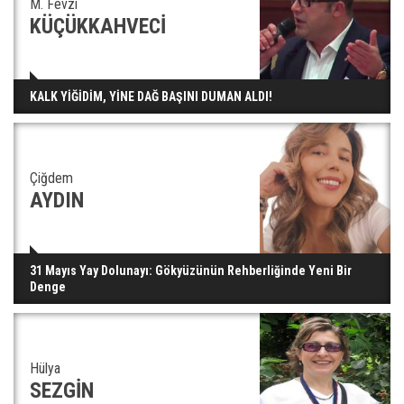
M. Fevzi
KÜÇÜKKAHVECİ
KALK YİĞİDİM, YİNE DAĞ BAŞINI DUMAN ALDI!
Çiğdem
AYDIN
31 Mayıs Yay Dolunayı: Gökyüzünün Rehberliğinde Yeni Bir
Denge
Hülya
SEZGİN