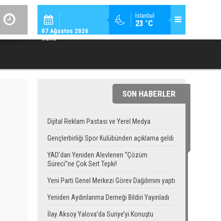
SPOR / 14:
İstanbul
23 °C
GENÇLERBIRLIĞI SPOR KULÜBÜNDEN AÇIKLAMA GEL
07 Ağustos 2026
Cuma
SON HABERLER
Dijital Reklam Pastası ve Yerel Medya
Gençlerbirliği Spor Kulübünden açıklama geldi
YAD’dan Yeniden Alevlenen “Çözüm
Süreci”ne Çok Sert Tepki!
Yeni Parti Genel Merkezi Görev Dağılımını yaptı
Yeniden Aydınlanma Derneği Bildiri Yayınladı
İlay Aksoy Yalova’da Suriye’yi Konuştu