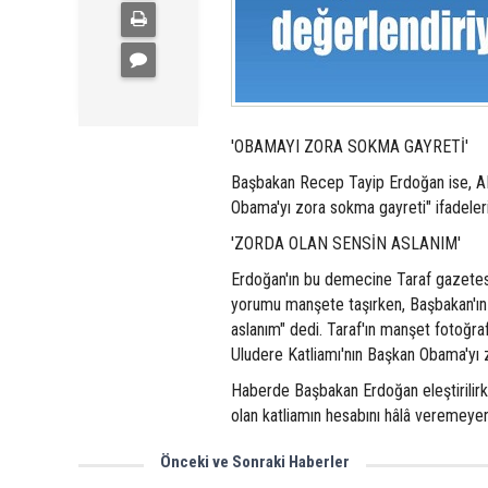
'OBAMAYI ZORA SOKMA GAYRETİ'
Başbakan Recep Tayip Erdoğan ise, ABD'
Obama'yı zora sokma gayreti" ifadelerin
'ZORDA OLAN SENSİN ASLANIM'
Erdoğan'ın bu demecine Taraf gazetesin
yorumu manşete taşırken, Başbakan'ın 
aslanım" dedi. Taraf'ın manşet fotoğraf
Uludere Katliamı'nın Başkan Obama'yı z
Haberde Başbakan Erdoğan eleştirilirk
olan katliamın hesabını hâlâ veremeyen 
Önceki ve Sonraki Haberler