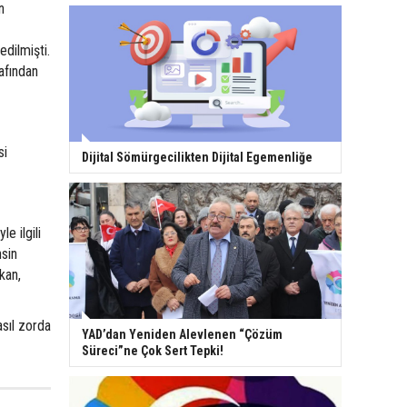
n
dilmişti.
afından
si
Dijital Sömürgecilikten Dijital Egemenliğe
e ilgili
sin
kan,
sıl zorda
YAD’dan Yeniden Alevlenen “Çözüm
Süreci”ne Çok Sert Tepki!