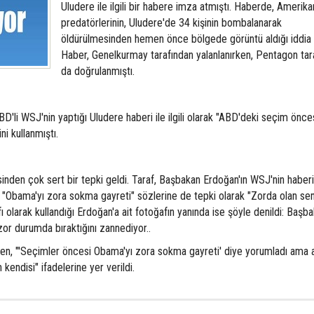
Uludere ile ilgili bir habere imza atmıştı. Haberde, Amerika
predatörlerinin, Uludere'de 34 kişinin bombalanarak
öldürülmesinden hemen önce bölgede görüntü aldığı iddia e
Haber, Genelkurmay tarafından yalanlanırken, Pentagon tar
da doğrulanmıştı.
li WSJ'nin yaptığı Uludere haberi ile ilgili olarak "ABD'deki seçim önce
i kullanmıştı.
den çok sert bir tepki geldi. Taraf, Başbakan Erdoğan'ın WSJ'nin haberiyl
"Obama'yı zora sokma gayreti" sözlerine de tepki olarak "Zorda olan sen
ı olarak kullandığı Erdoğan'a ait fotoğafın yanında ise şöyle denildi: Başba
or durumda bıraktığını zannediyor..
en, "'Seçimler öncesi Obama'yı zora sokma gayreti' diye yorumladı ama a
kendisi" ifadelerine yer verildi.