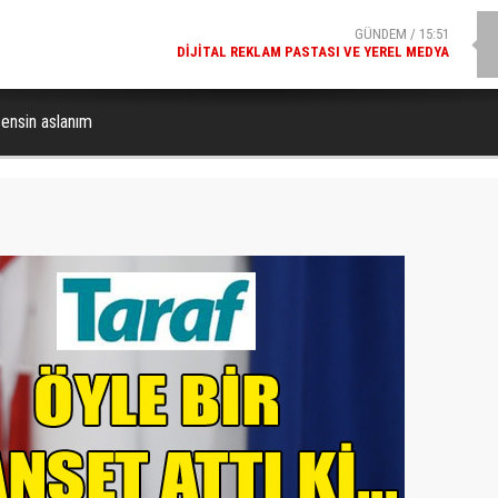
GÜNDEM / 15:51
DIJITAL REKLAM PASTASI VE YEREL MEDYA
sensin aslanım