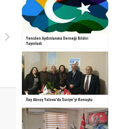
Yeniden Aydınlanma Derneği Bildiri
Yayınladı
İlay Aksoy Yalova’da Suriye’yi Konuştu