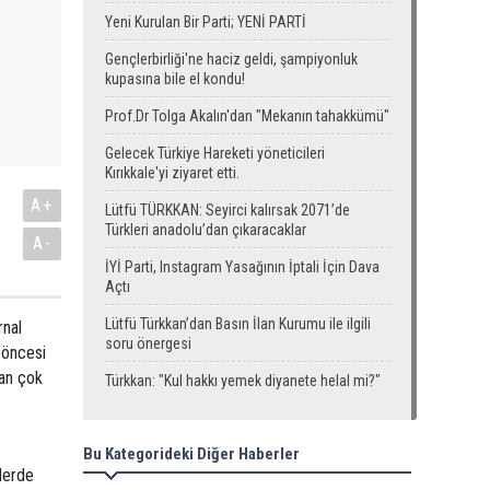
Yeni Kurulan Bir Parti; YENİ PARTİ
Gençlerbirliği'ne haciz geldi, şampiyonluk
kupasına bile el kondu!
Prof.Dr Tolga Akalın'dan "Mekanın tahakkümü"
Gelecek Türkiye Hareketi yöneticileri
Kırıkkale'yi ziyaret etti.
A+
Lütfü TÜRKKAN: Seyirci kalırsak 2071’de
Türkleri anadolu’dan çıkaracaklar
A-
İYİ Parti, Instagram Yasağının İptali İçin Dava
Açtı
Lütfü Türkkan’dan Basın İlan Kurumu ile ilgili
rnal
soru önergesi
 öncesi
tan çok
Türkkan: "Kul hakkı yemek diyanete helal mi?"
Bu Kategorideki Diğer Haberler
lerde