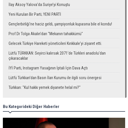
İlay Aksoy Yalova’da Suriye’yi Konuştu
Yeni Kurulan Bir Parti; YENİ PARTİ
Gençlerbirliği'ne haciz geldi, şampiyonluk kupasına bile el kondu!
Prof.Dr Tolga Akalın'dan "Mekanın tahakkümü"
Gelecek Türkiye Hareketi yöneticileri Kırıkkale'yi ziyaret etti.
Lütfü TÜRKKAN: Seyirci kalırsak 2071’de Türkleri anadolu’dan
çıkaracaklar
İYİ Parti, Instagram Yasağının İptali İçin Dava Açtı
Lütfü Türkkan’dan Basın İlan Kurumu ile ilgili soru önergesi
Türkkan: "Kul hakkı yemek diyanete helal mi?"
Bu Kategorideki Diğer Haberler