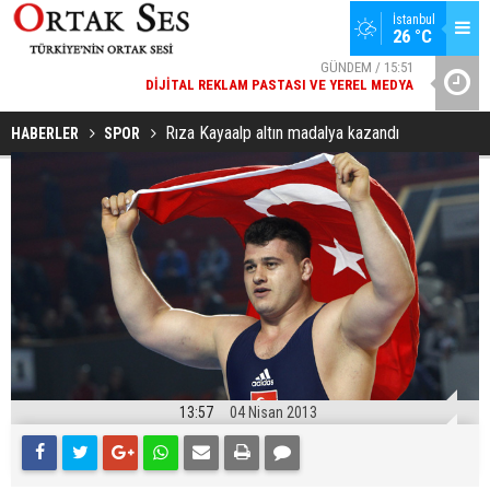
İstanbul
26 °C
GÜNDEM / 15:51
DIJITAL REKLAM PASTASI VE YEREL MEDYA
YAD’DAN
SPOR / 14:20
GENÇLERBIRLIĞI SPOR KULÜBÜNDEN AÇIKLAMA GELDI
Rıza Kayaalp altın madalya kazandı
HABERLER
SPOR
13:57
04 Nisan 2013