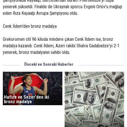
şampiyonada Kayaalp, Gürcistan'dan Guram Pherselidze'yi tuşla
yenerek yükseldi. Finalde de Ukraynalı sporcu Evgeni Orlov'u mağlup
eden Rıza Kayaalp Avrupa Şampiyonu oldu.
Cenk İldem'den bronz madalya
Grekoromen stil 96 kiloda mindere çıkan Cenk İldem ise, bronz
madalya kazandı. Cenk İldem, Azeri rakibi Shalva Gadabadze'yi 2-1
yenerek, bronz madalyanın sahibi oldu.
Önceki ve Sonraki Haberler
Hafize ve Sezer'den iki
bronz madalya