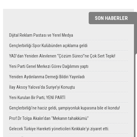
SON HABERLER
Dijital Reklam Pastası ve Yerel Medya
Gençlerbirliği Spor Kulübünden açıklama geldi
YAD’dan Yeniden Alevlenen “Çözüm Süreci”ne Çok Sert Tepki!
Yeni Parti Genel Merkezi Görev Dağılımını yaptı
Yeniden Aydınlanma Derneği Bildiri Yayınladı
İlay Aksoy Yalova’da Suriye’yi Konuştu
Yeni Kurulan Bir Parti; YENİ PARTİ
Gençlerbirliği'ne haciz geldi, şampiyonluk kupasına bile el kondu!
Prof.Dr Tolga Akalın'dan "Mekanın tahakkümü"
Gelecek Türkiye Hareketi yöneticileri Kırıkkale'yi ziyaret etti.