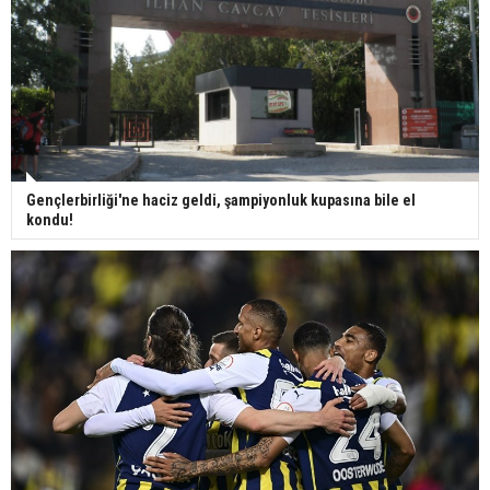
Gençlerbirliği'ne haciz geldi, şampiyonluk kupasına bile el
kondu!