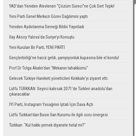
YAD’dan Yeniden Alevlenen “Çözüm Süreci”ne Çok Sert Tepki!
Yeni Parti Genel Merkezi Görev Dağılımını yaptı
Yeniden Aydınlanma Derneği Bildiri Yayınladı
İlay Aksoy Yalova’da Suriye’yi Konuştu
Yeni Kurulan Bir Parti; YENİ PARTİ
Gençlerbirliği'ne haciz geldi, şampiyonluk kupasına bile el kondu!
Prof.Dr Tolga Akalın'dan "Mekanın tahakkümü"
Gelecek Türkiye Hareketi yöneticileri Kırıkkale'yi ziyaret etti.
Lütfü TÜRKKAN: Seyirci kalırsak 2071’de Türkleri anadolu’dan
çıkaracaklar
İYİ Parti, Instagram Yasağının İptali İçin Dava Açtı
Lütfü Türkkan’dan Basın İlan Kurumu ile ilgili soru önergesi
Türkkan: "Kul hakkı yemek diyanete helal mi?"