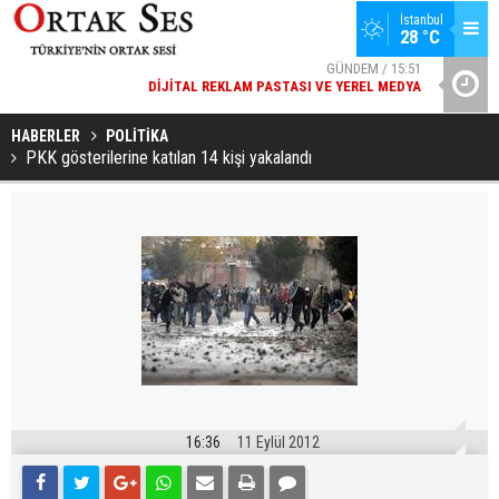
İstanbul
28 °C
GÜNDEM / 15:51
DIJITAL REKLAM PASTASI VE YEREL MEDYA
YAD’DAN
SPOR / 14:20
GENÇLERBIRLIĞI SPOR KULÜBÜNDEN AÇIKLAMA GELDI
HABERLER
POLİTİKA
PKK gösterilerine katılan 14 kişi yakalandı
16:36
11 Eylül 2012