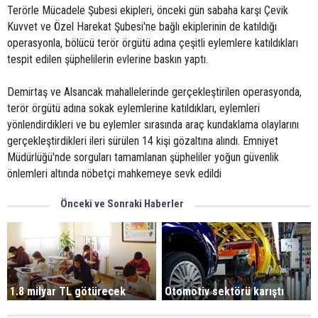
Terörle Mücadele Şubesi ekipleri, önceki gün sabaha karşı Çevik
Kuvvet ve Özel Harekat Şubesi'ne bağlı ekiplerinin de katıldığı
operasyonla, bölücü terör örgütü adına çeşitli eylemlere katıldıkları
tespit edilen şüphelilerin evlerine baskın yaptı.
Demirtaş ve Alsancak mahallelerinde gerçekleştirilen operasyonda,
terör örgütü adına sokak eylemlerine katıldıkları, eylemleri
yönlendirdikleri ve bu eylemler sırasında araç kundaklama olaylarını
gerçekleştirdikleri ileri sürülen 14 kişi gözaltına alındı. Emniyet
Müdürlüğü'nde sorguları tamamlanan şüpheliler yoğun güvenlik
önlemleri altında nöbetçi mahkemeye sevk edildi
Önceki ve Sonraki Haberler
1.8 milyar TL götürecek
Otomotiv sektörü karıştı