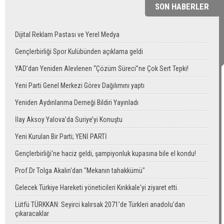
SON HABERLER
Dijital Reklam Pastası ve Yerel Medya
Gençlerbirliği Spor Kulübünden açıklama geldi
YAD’dan Yeniden Alevlenen “Çözüm Süreci”ne Çok Sert Tepki!
Yeni Parti Genel Merkezi Görev Dağılımını yaptı
Yeniden Aydınlanma Derneği Bildiri Yayınladı
İlay Aksoy Yalova’da Suriye’yi Konuştu
Yeni Kurulan Bir Parti; YENİ PARTİ
Gençlerbirliği'ne haciz geldi, şampiyonluk kupasına bile el kondu!
Prof.Dr Tolga Akalın'dan "Mekanın tahakkümü"
Gelecek Türkiye Hareketi yöneticileri Kırıkkale'yi ziyaret etti.
Lütfü TÜRKKAN: Seyirci kalırsak 2071’de Türkleri anadolu’dan
çıkaracaklar