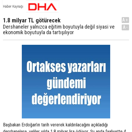
Haber Kaynağı
1.8 milyar TL götürecek
A+
Dershaneler yalnızca eğitim boyutuyla değil siyasi ve
A-
ekonomik boyutuyla da tartışılıyor
Başbakan Erdoğan’ın tarih vererek kaldırılacağını açıkladığı
dershanelere, veliler yılda 1.8 milyar lira ödüyor. Şu anda faaliyette 4