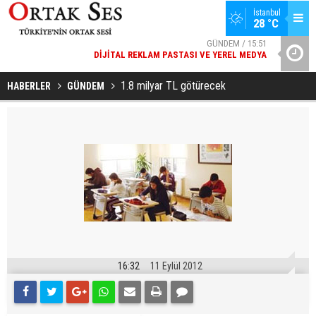
GÜNDEM / 15:51
İstanbul
28 °C
DIJITAL REKLAM PASTASI VE YEREL MEDYA
SPOR / 14:20
YAD’DAN
GENÇLERBIRLIĞI SPOR KULÜBÜNDEN AÇIKLAMA GELDI
1.8 milyar TL götürecek
HABERLER
GÜNDEM
16:32
11 Eylül 2012