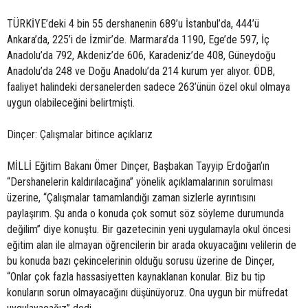
TÜRKİYE’deki 4 bin 55 dershanenin 689’u İstanbul’da, 444’ü
Ankara’da, 225’i de İzmir’de. Marmara’da 1190, Ege’de 597, İç
Anadolu’da 792, Akdeniz’de 606, Karadeniz’de 408, Güneydoğu
Anadolu’da 248 ve Doğu Anadolu’da 214 kurum yer alıyor. ÖDB,
faaliyet halindeki dersanelerden sadece 263’ünün özel okul olmaya
uygun olabileceğini belirtmişti.
Dinçer: Çalışmalar bitince açıklarız
MİLLİ Eğitim Bakanı Ömer Dinçer, Başbakan Tayyip Erdoğan’ın
“Dershanelerin kaldırılacağına” yönelik açıklamalarının sorulması
üzerine, “Çalışmalar tamamlandığı zaman sizlerle ayrıntısını
paylaşırım. Şu anda o konuda çok somut söz söyleme durumunda
değilim” diye konuştu. Bir gazetecinin yeni uygulamayla okul öncesi
eğitim alan ile almayan öğrencilerin bir arada okuyacağını velilerin de
bu konuda bazı çekincelerinin olduğu sorusu üzerine de Dinçer,
“Onlar çok fazla hassasiyetten kaynaklanan konular. Biz bu tip
konuların sorun olmayacağını düşünüyoruz. Ona uygun bir müfredat