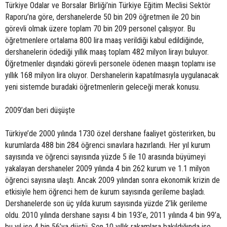
Türkiye Odalar ve Borsalar Birliği’nin Türkiye Eğitim Meclisi Sektör
Raporu’na göre, dershanelerde 50 bin 209 öğretmen ile 20 bin
görevli olmak üzere toplam 70 bin 209 personel çalışıyor. Bu
öğretmenlere ortalama 800 lira maaş verildiği kabul edildiğinde,
dershanelerin ödediği yıllık maaş toplam 482 milyon lirayı buluyor.
Öğretmenler dışındaki görevli personele ödenen maaşın toplamı ise
yıllık 168 milyon lira oluyor. Dershanelerin kapatılmasıyla uygulanacak
yeni sistemde buradaki öğretmenlerin geleceği merak konusu.
2009’dan beri düşüşte
Türkiye’de 2000 yılında 1730 özel dershane faaliyet gösterirken, bu
kurumlarda 488 bin 284 öğrenci sınavlara hazırlandı. Her yıl kurum
sayısında ve öğrenci sayısında yüzde 5 ile 10 arasında büyümeyi
yakalayan dershaneler 2009 yılında 4 bin 262 kurum ve 1.1 milyon
öğrenci sayısına ulaştı. Ancak 2009 yılından sonra ekonomik krizin de
etkisiyle hem öğrenci hem de kurum sayısında gerileme başladı.
Dershanelerde son üç yılda kurum sayısında yüzde 2’lik gerileme
oldu. 2010 yılında dershane sayısı 4 bin 193’e, 2011 yılında 4 bin 99’a,
bu yıl ise 4 bin 56’ya düştü. Son 10 yıllık rakamlara bakıldığında ise