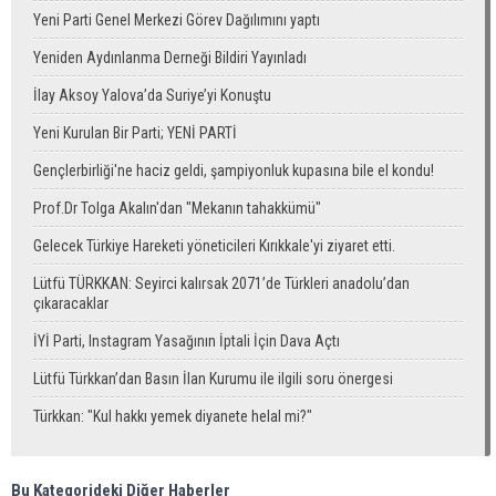
Yeni Parti Genel Merkezi Görev Dağılımını yaptı
Yeniden Aydınlanma Derneği Bildiri Yayınladı
İlay Aksoy Yalova’da Suriye’yi Konuştu
Yeni Kurulan Bir Parti; YENİ PARTİ
Gençlerbirliği'ne haciz geldi, şampiyonluk kupasına bile el kondu!
Prof.Dr Tolga Akalın'dan "Mekanın tahakkümü"
Gelecek Türkiye Hareketi yöneticileri Kırıkkale'yi ziyaret etti.
Lütfü TÜRKKAN: Seyirci kalırsak 2071’de Türkleri anadolu’dan
çıkaracaklar
İYİ Parti, Instagram Yasağının İptali İçin Dava Açtı
Lütfü Türkkan’dan Basın İlan Kurumu ile ilgili soru önergesi
Türkkan: "Kul hakkı yemek diyanete helal mi?"
Bu Kategorideki Diğer Haberler