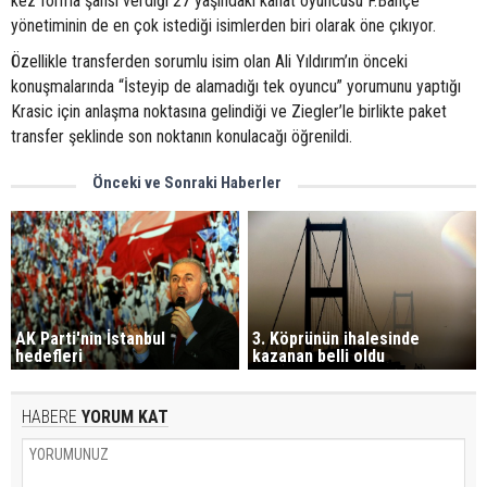
kez forma şansı verdiği 27 yaşındaki kanat oyuncusu F.Bahçe
yönetiminin de en çok istediği isimlerden biri olarak öne çıkıyor.
Özellikle transferden sorumlu isim olan Ali Yıldırım’ın önceki
konuşmalarında “İsteyip de alamadığı tek oyuncu” yorumunu yaptığı
Krasic için anlaşma noktasına gelindiği ve Ziegler’le birlikte paket
transfer şeklinde son noktanın konulacağı öğrenildi.
Önceki ve Sonraki Haberler
AK Parti'nin İstanbul
3. Köprünün ihalesinde
hedefleri
kazanan belli oldu
HABERE
YORUM KAT