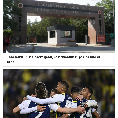
Gençlerbirliği'ne haciz geldi, şampiyonluk kupasına bile el
kondu!