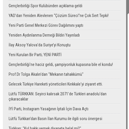
Gençlerbirliği Spor Kulübünden açıklama geldi
YAD’dan Yeniden Alevlenen “Çözüm Süreci”ne Çok Sert Tepki!
Yeni Parti Genel Merkezi Görev Dağılımını yaptı
Yeniden Aydınlanma Derneği Bildiri Yayınladı
İlay Aksoy Yalova’da Suriye’yi Konuştu
Yeni Kurulan Bir Parti; YENİ PARTİ
Gençlerbirliği'ne haciz geldi, şampiyonluk kupasına bile el kondu!
Prof.Dr Tolga Akalın'dan "Mekanın tahakkümü"
Gelecek Türkiye Hareketi yöneticileri Kırıkkale'yi ziyaret etti.
Lütfü TÜRKKAN: Seyirci kalırsak 2071’de Türkleri anadolu’dan
çıkaracaklar
İYİ Parti, Instagram Yasağının İptali İçin Dava Açtı
Lütfü Türkkan’dan Basın İlan Kurumu ile ilgili soru önergesi
Türkkan: "Kul hakkı yemek diyanete helal mi?"