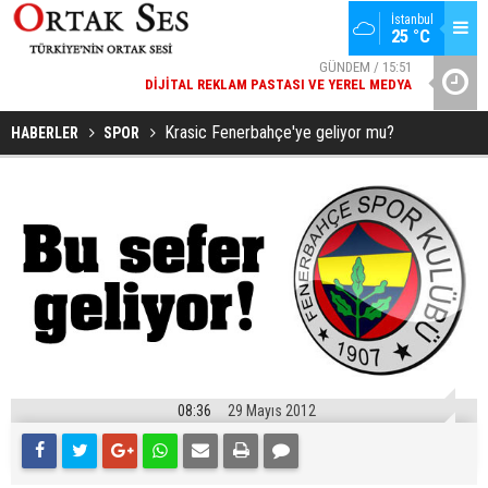
İstanbul
25 °C
GÜNDEM / 15:51
DIJITAL REKLAM PASTASI VE YEREL MEDYA
YAD’DAN
SPOR / 14:20
GENÇLERBIRLIĞI SPOR KULÜBÜNDEN AÇIKLAMA GELDI
Krasic Fenerbahçe'ye geliyor mu?
HABERLER
SPOR
08:36
29 Mayıs 2012