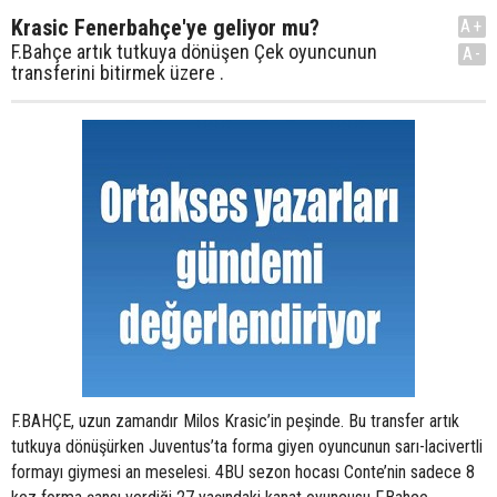
Krasic Fenerbahçe'ye geliyor mu?
A+
F.Bahçe artık tutkuya dönüşen Çek oyuncunun
A-
transferini bitirmek üzere .
F.BAHÇE, uzun zamandır Milos Krasic’in peşinde. Bu transfer artık
tutkuya dönüşürken Juventus’ta forma giyen oyuncunun sarı-lacivertli
formayı giymesi an meselesi. 4BU sezon hocası Conte’nin sadece 8