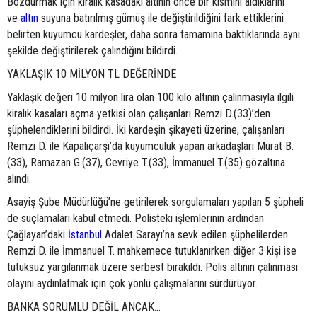
Bozdurmak için kiralık kasadaki altının önce bir kısmını aldıklarını
ve
altın
suyuna batırılmış gümüş ile değiştirildiğini fark ettiklerini
belirten kuyumcu kardeşler, daha sonra tamamına baktıklarında aynı
şekilde değiştirilerek çalındığını bildirdi.
YAKLAŞIK 10 MİLYON TL DEĞERİNDE
Yaklaşık değeri 10 milyon lira olan 100 kilo altının çalınmasıyla ilgili
kiralık kasaları açma yetkisi olan çalışanları Remzi D.(33)’den
şüphelendiklerini bildirdi. İki kardeşin şikayeti üzerine, çalışanları
Remzi D. ile Kapalıçarşı’da kuyumculuk yapan arkadaşları Murat B.
(33), Ramazan G.(37), Cevriye T.(33), İmmanuel T.(35) gözaltına
alındı.
Asayiş Şube Müdürlüğü’ne getirilerek sorgulamaları yapılan 5 şüpheli
de suçlamaları kabul etmedi. Polisteki işlemlerinin ardından
Çağlayan’daki
İstanbul
Adalet Sarayı’na sevk edilen şüphelilerden
Remzi D. ile İmmanuel T. mahkemece tutuklanırken diğer 3 kişi ise
tutuksuz yargılanmak üzere serbest bırakıldı. Polis altının çalınması
olayını aydınlatmak için çok yönlü çalışmalarını sürdürüyor.
BANKA SORUMLU DEĞİL ANCAK...