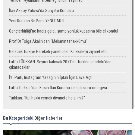
Yeniden Aydınlanma Derneği Bildiri Yayınladı
İlay Aksoy Yalova’da Suriye’yi Konuştu
Yeni Kurulan Bir Parti; YENİ PARTİ
Gençlerbirliği'ne haciz geldi, şampiyonluk kupasına bile el kondu!
Prof.Dr Tolga Akalın'dan "Mekanın tahakkümü"
Gelecek Türkiye Hareketi yöneticileri Kırıkkale'yi ziyaret etti.
Lütfü TÜRKKAN: Seyirci kalırsak 2071’de Türkleri anadolu’dan
çıkaracaklar
İYİ Parti, Instagram Yasağının İptali İçin Dava Açtı
Lütfü Türkkan’dan Basın İlan Kurumu ile ilgili soru önergesi
Türkkan: "Kul hakkı yemek diyanete helal mi?"
Bu Kategorideki Diğer Haberler