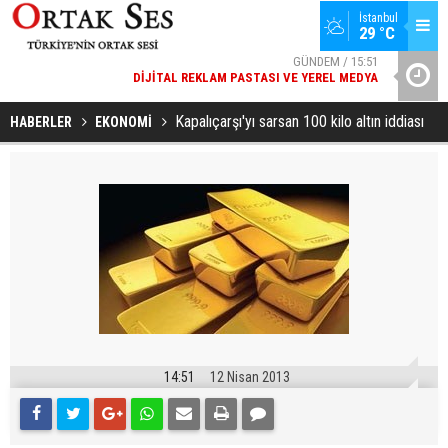
İstanbul
GÜNDEM / 15:51
29 °C
DIJITAL REKLAM PASTASI VE YEREL MEDYA
SPOR / 14:20
YAD’DAN
GENÇLERBIRLIĞI SPOR KULÜBÜNDEN AÇIKLAMA GELDI
Kapalıçarşı'yı sarsan 100 kilo altın iddiası
HABERLER
EKONOMİ
14:51
12 Nisan 2013