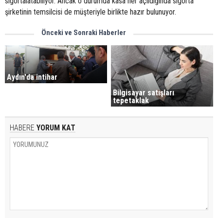
sigortalatabiliyor. Ancak o durumda kasa her açıldığında sigorta
şirketinin temsilcisi de müşteriyle birlikte hazır bulunuyor.
Önceki ve Sonraki Haberler
Aydın'da intihar
Bilgisayar satışları
tepetaklak
HABERE
YORUM KAT