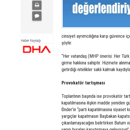
cinsiyet ayrımcılığına karşı güvence i
Haber Kaynağı
şöyle:
“Her vatandaş (MHP önerisi: Her Türk
girme hakkına sahiptir. Hizmete alınma
getirdiği nitelikler saklı kalmak kaydıyla 
Provokatör tartışması
Toplantının başında ise provokatör tart
kapatılmasına ilişkin madde yeniden gü
Önder’in “parti kapatılmasına siyaset k
yargıçlar kapatmasın Başbakan kapatsı
çıkarılamayacağını belirtirken Batum 
yapıp buraları karıştırmaya geliyorsun” d