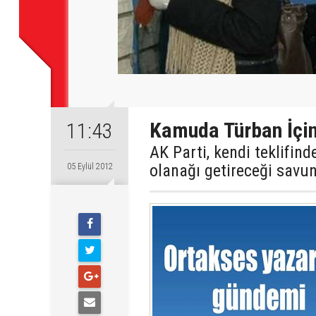
Kamuda Türban İçin
11:43
AK Parti, kendi teklifin
olanağı getireceği savun
05 Eylül 2012