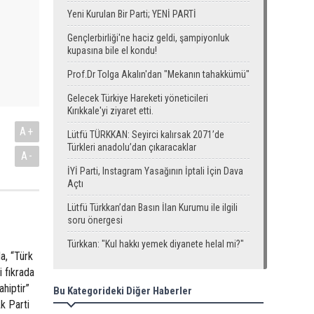
Yeni Kurulan Bir Parti; YENİ PARTİ
Gençlerbirliği'ne haciz geldi, şampiyonluk
kupasına bile el kondu!
Prof.Dr Tolga Akalın'dan "Mekanın tahakkümü"
Gelecek Türkiye Hareketi yöneticileri
Kırıkkale'yi ziyaret etti.
A+
Lütfü TÜRKKAN: Seyirci kalırsak 2071’de
Türkleri anadolu’dan çıkaracaklar
A-
İYİ Parti, Instagram Yasağının İptali İçin Dava
Açtı
Lütfü Türkkan’dan Basın İlan Kurumu ile ilgili
soru önergesi
Türkkan: "Kul hakkı yemek diyanete helal mi?"
a, “Türk
i fıkrada
hiptir”
Bu Kategorideki Diğer Haberler
Ak Parti