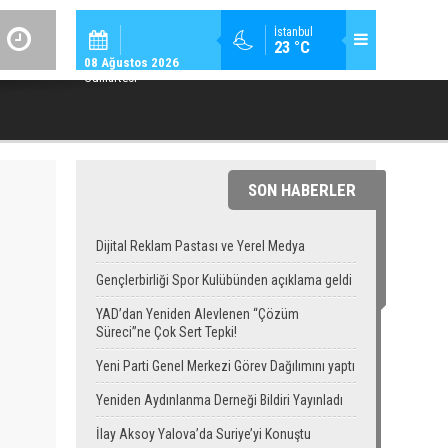
SPOR / 14:
İstanbul
23 °C
GENÇLERBIRLIĞI SPOR KULÜBÜNDEN AÇIKLAMA GEL
08 Ağustos 2026
Cumartesi
SON HABERLER
Dijital Reklam Pastası ve Yerel Medya
Gençlerbirliği Spor Kulübünden açıklama geldi
YAD’dan Yeniden Alevlenen “Çözüm
Süreci”ne Çok Sert Tepki!
Yeni Parti Genel Merkezi Görev Dağılımını yaptı
Yeniden Aydınlanma Derneği Bildiri Yayınladı
İlay Aksoy Yalova’da Suriye’yi Konuştu