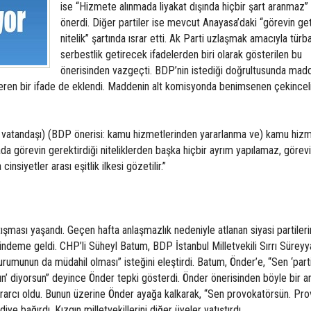
ise “Hizmete alınmada liyakat dışında hiçbir şart aranmaz” 
önerdi. Diğer partiler ise mevcut Anayasa’daki “görevin get
nitelik” şartında ısrar etti. Ak Parti uzlaşmak amacıyla türb
serbestlik getirecek ifadelerden biri olarak gösterilen bu
önerisinden vazgeçti. BDP’nin istediği doğrultusunda ma
çeren bir ifade de eklendi. Maddenin alt komisyonda benimsenen çekinceli
 vatandaşı) (BDP önerisi: kamu hizmetlerinden yararlanma ve) kamu hizm
da görevin gerektirdiği niteliklerden başka hiçbir ayrım yapılamaz, görev
cinsiyetler arası eşitlik ilkesi gözetilir.”
ışması yaşandı. Geçen hafta anlaşmazlık nedeniyle atlanan siyasi partileri
ndeme geldi. CHP’li Süheyl Batum, BDP İstanbul Milletvekili Sırrı Süreyy
urumunun da müdahil olması” isteğini eleştirdi. Batum, Önder’e, “Sen ‘parti
n’ diyorsun” deyince Önder tepki gösterdi. Önder önerisinden böyle bir a
ısrarcı oldu. Bunun üzerine Önder ayağa kalkarak, “Sen provokatörsün. Pr
iye bağırdı. Kızgın milletvekillerini diğer üyeler yatıştırdı