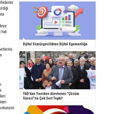
ifadesini
irdiği
ana
ddeye
 hali
Dijital Sömürgecilikten Dijital Egemenliğe
etlerine
in
n
a
YAD’dan Yeniden Alevlenen “Çözüm
leri
Süreci”ne Çok Sert Tepki!
nlam
ovokasyon