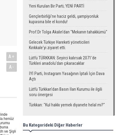
Yeni Kurulan Bir Parti; YENİ PARTİ
Gençlerbirliği'ne haciz geldi, şampiyonluk
kupasına bile el kondu!
Prof.Dr Tolga Akalın'dan "Mekanın tahakkümü"
Gelecek Türkiye Hareketi yöneticileri
Kırıkkale'yi ziyaret etti.
A+
Lütfü TÜRKKAN: Seyirci kalırsak 2071’de
Türkleri anadolu’dan çıkaracaklar
A-
İYİ Parti, Instagram Yasağının İptali İçin Dava
Açtı
Lütfü Türkkan’dan Basın İlan Kurumu ile ilgili
soru önergesi
Türkkan: "Kul hakkı yemek diyanete helal mi?"
rinde
nda henüz
durumu
Bu Kategorideki Diğer Haberler
rubuna
h ve Şişli