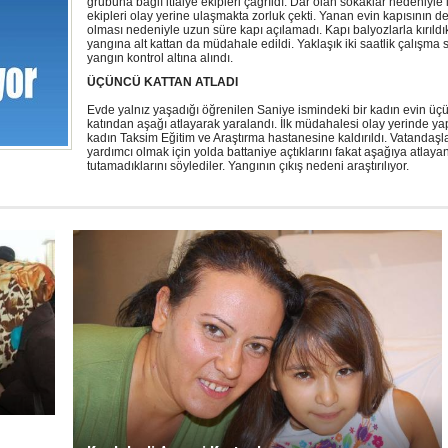
grubuna bağlı itfaiye ekipleri çağrıldı. Dar olan sokaklar nedeniyle i
ekipleri olay yerine ulaşmakta zorluk çekti. Yanan evin kapısının d
olması nedeniyle uzun süre kapı açılamadı. Kapı balyozlarla kırıld
yangına alt kattan da müdahale edildi. Yaklaşık iki saatlik çalışma
yangın kontrol altına alındı.
ÜÇÜNCÜ KATTAN ATLADI
Evde yalnız yaşadığı öğrenilen Saniye ismindeki bir kadın evin üç
katından aşağı atlayarak yaralandı. İlk müdahalesi olay yerinde ya
kadın Taksim Eğitim ve Araştırma hastanesine kaldırıldı. Vatandaşl
yardımcı olmak için yolda battaniye açtıklarını fakat aşağıya atlaya
tutamadıklarını söylediler. Yangının çıkış nedeni araştırılıyor.