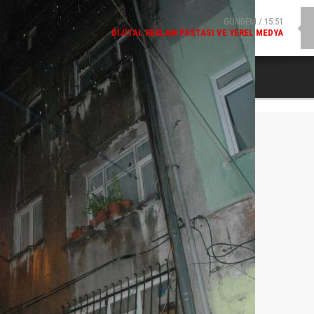
DIJITAL REKLAM PASTASI VE YEREL MEDYA
SPOR / 14:20
GENÇLERBIRLIĞI SPOR KULÜBÜNDEN AÇIKLAMA GELDI
Kattan Attı