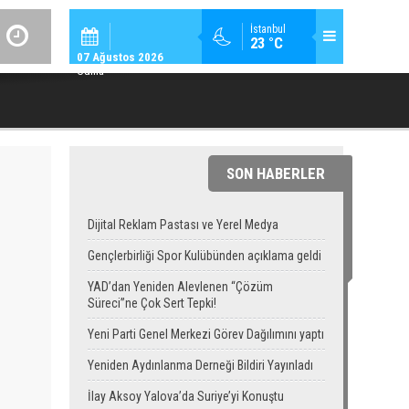
GÜNDEM / 23:
İstanbul
23 °C
YAD’DAN YENIDEN ALEVLENEN “ÇÖZÜM SÜRECI”NE ÇOK SERT TEPK
07 Ağustos 2026
Cuma
SON HABERLER
Dijital Reklam Pastası ve Yerel Medya
Gençlerbirliği Spor Kulübünden açıklama geldi
YAD’dan Yeniden Alevlenen “Çözüm
Süreci”ne Çok Sert Tepki!
Yeni Parti Genel Merkezi Görev Dağılımını yaptı
Yeniden Aydınlanma Derneği Bildiri Yayınladı
İlay Aksoy Yalova’da Suriye’yi Konuştu