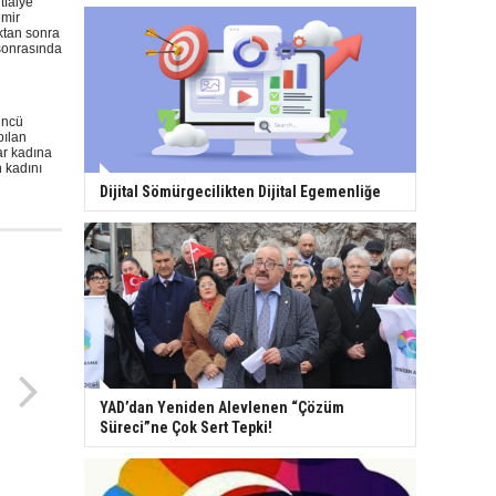
tfaiye
emir
ıktan sonra
 sonrasında
üncü
pılan
ar kadına
n kadını
Dijital Sömürgecilikten Dijital Egemenliğe
YAD’dan Yeniden Alevlenen “Çözüm
Süreci”ne Çok Sert Tepki!