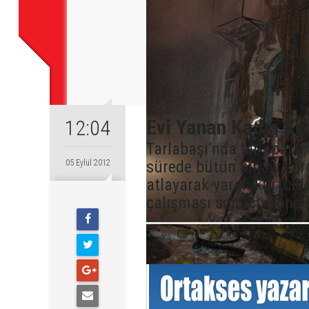
Evi Yanan Kadın Ke
12:04
Tarlabaşı’nda bir apart
sürede bütün binayı sard
05 Eylül 2012
atlayarak yaralı kurtuldu
çalışması sonucu söndü