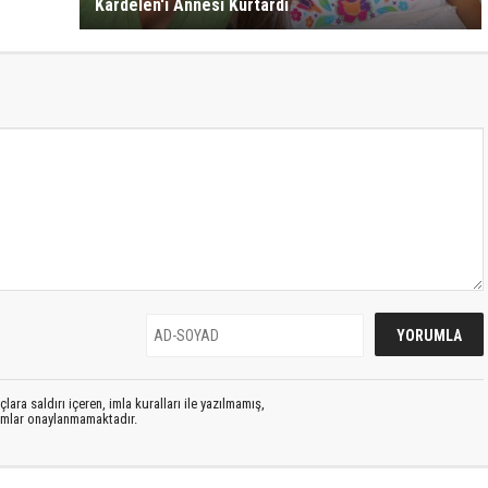
Kardelen'i Annesi Kurtardı
lara saldırı içeren, imla kuralları ile yazılmamış,
rumlar onaylanmamaktadır.