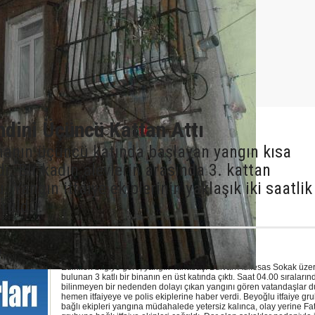
ndini Üçüncü Kattan Attı
manın üçüncü katında başlayan yangın kısa
ı. Bir kadın alevlerin arasında 3. kattan
. Yangın itfaiye ekiplerinin yaklaşık iki saatlik
rüldü.
Edinilen bilgiye göre, yangın Tarlabaşı Bulvarı Adlıesas Sokak üze
bulunan 3 katlı bir binanın en üst katında çıktı. Saat 04.00 sıraları
bilinmeyen bir nedenden dolayı çıkan yangını gören vatandaşlar 
hemen itfaiyeye ve polis ekiplerine haber verdi. Beyoğlu itfaiye g
bağlı ekipleri yangına müdahalede yetersiz kalınca, olay yerine Fati