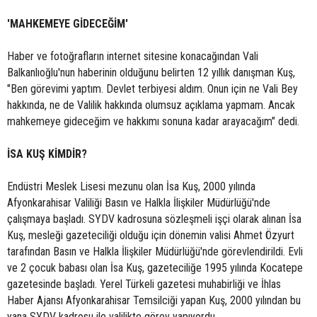
'MAHKEMEYE GİDECEĞİM'
Haber ve fotoğrafların internet sitesine konacağından Vali
Balkanlıoğlu'nun haberinin olduğunu belirten 12 yıllık danışman Kuş,
"Ben görevimi yaptım. Devlet terbiyesi aldım. Onun için ne Vali Bey
hakkında, ne de Valilik hakkında olumsuz açıklama yapmam. Ancak
mahkemeye gideceğim ve hakkımı sonuna kadar arayacağım" dedi.
İSA KUŞ KİMDİR?
Endüstri Meslek Lisesi mezunu olan İsa Kuş, 2000 yılında
Afyonkarahisar Valiliği Basın ve Halkla İlişkiler Müdürlüğü'nde
çalışmaya başladı. SYDV kadrosuna sözleşmeli işçi olarak alınan İsa
Kuş, mesleği gazeteciliği olduğu için dönemin valisi Ahmet Özyurt
tarafından Basın ve Halkla İlişkiler Müdürlüğü'nde görevlendirildi. Evli
ve 2 çocuk babası olan İsa Kuş, gazeteciliğe 1995 yılında Kocatepe
gazetesinde başladı. Yerel Türkeli gazetesi muhabirliği ve İhlas
Haber Ajansı Afyonkarahisar Temsilciği yapan Kuş, 2000 yılından bu
yana SYDV kadrosu ile valilikte görev yapıyordu.