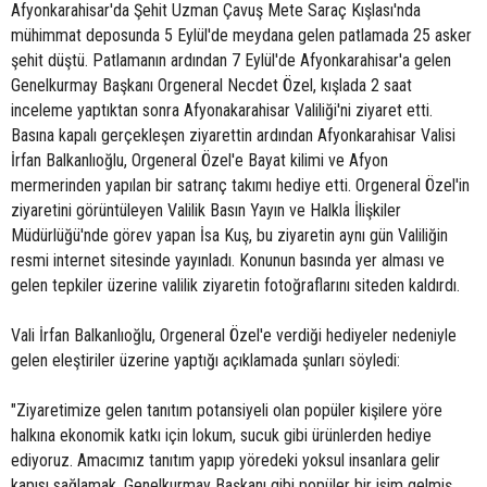
Afyonkarahisar'da Şehit Uzman Çavuş Mete Saraç Kışlası'nda
mühimmat deposunda 5 Eylül'de meydana gelen patlamada 25 asker
şehit düştü. Patlamanın ardından 7 Eylül'de Afyonkarahisar'a gelen
Genelkurmay Başkanı Orgeneral Necdet Özel, kışlada 2 saat
inceleme yaptıktan sonra Afyonakarahisar Valiliği'ni ziyaret etti.
Basına kapalı gerçekleşen ziyarettin ardından Afyonkarahisar Valisi
İrfan Balkanlıoğlu, Orgeneral Özel'e Bayat kilimi ve Afyon
mermerinden yapılan bir satranç takımı hediye etti. Orgeneral Özel'in
ziyaretini görüntüleyen Valilik Basın Yayın ve Halkla İlişkiler
Müdürlüğü'nde görev yapan İsa Kuş, bu ziyaretin aynı gün Valiliğin
resmi internet sitesinde yayınladı. Konunun basında yer alması ve
gelen tepkiler üzerine valilik ziyaretin fotoğraflarını siteden kaldırdı.
Vali İrfan Balkanlıoğlu, Orgeneral Özel'e verdiği hediyeler nedeniyle
gelen eleştiriler üzerine yaptığı açıklamada şunları söyledi:
"Ziyaretimize gelen tanıtım potansiyeli olan popüler kişilere yöre
halkına ekonomik katkı için lokum, sucuk gibi ürünlerden hediye
ediyoruz. Amacımız tanıtım yapıp yöredeki yoksul insanlara gelir
kapısı sağlamak. Genelkurmay Başkanı gibi popüler bir isim gelmiş.