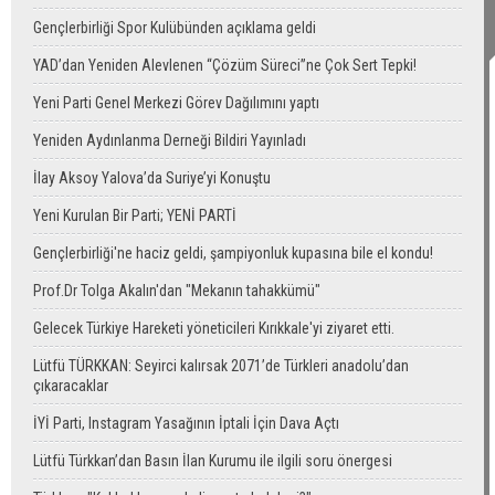
Gençlerbirliği Spor Kulübünden açıklama geldi
YAD’dan Yeniden Alevlenen “Çözüm Süreci”ne Çok Sert Tepki!
Yeni Parti Genel Merkezi Görev Dağılımını yaptı
Yeniden Aydınlanma Derneği Bildiri Yayınladı
İlay Aksoy Yalova’da Suriye’yi Konuştu
Yeni Kurulan Bir Parti; YENİ PARTİ
Gençlerbirliği'ne haciz geldi, şampiyonluk kupasına bile el kondu!
Prof.Dr Tolga Akalın'dan "Mekanın tahakkümü"
Gelecek Türkiye Hareketi yöneticileri Kırıkkale'yi ziyaret etti.
Lütfü TÜRKKAN: Seyirci kalırsak 2071’de Türkleri anadolu’dan
çıkaracaklar
İYİ Parti, Instagram Yasağının İptali İçin Dava Açtı
Lütfü Türkkan’dan Basın İlan Kurumu ile ilgili soru önergesi