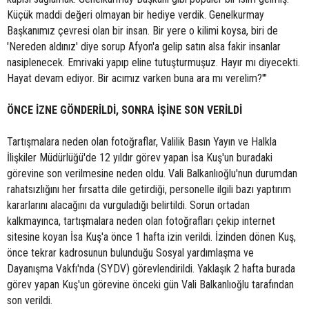
Küçük maddi değeri olmayan bir hediye verdik. Genelkurmay
Başkanımız çevresi olan bir insan. Bir yere o kilimi koysa, biri de
'Nereden aldınız' diye sorup Afyon'a gelip satın alsa fakir insanlar
nasiplenecek. Emrivaki yapıp eline tutuşturmuşuz. Hayır mı diyecekti.
Hayat devam ediyor. Bir acımız varken buna ara mı verelim?'"
ÖNCE İZNE GÖNDERİLDİ, SONRA İŞİNE SON VERİLDİ
Tartışmalara neden olan fotoğraflar, Valilik Basın Yayın ve Halkla
İlişkiler Müdürlüğü'de 12 yıldır görev yapan İsa Kuş'un buradaki
görevine son verilmesine neden oldu. Vali Balkanlıoğlu'nun durumdan
rahatsızlığını her fırsatta dile getirdiği, personelle ilgili bazı yaptırım
kararlarını alacağını da vurguladığı belirtildi. Sorun ortadan
kalkmayınca, tartışmalara neden olan fotoğrafları çekip internet
sitesine koyan İsa Kuş'a önce 1 hafta izin verildi. İzinden dönen Kuş,
önce tekrar kadrosunun bulunduğu Sosyal yardımlaşma ve
Dayanışma Vakfı'nda (SYDV) görevlendirildi. Yaklaşık 2 hafta burada
görev yapan Kuş'un görevine önceki gün Vali Balkanlıoğlu tarafından
son verildi.