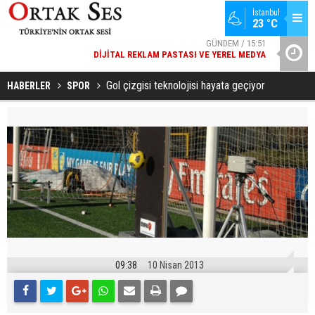
İstanbul
23 °C
GÜNDEM / 15:51
DIJITAL REKLAM PASTASI VE YEREL MEDYA
YAD’DAN
SPOR / 14:20
GENÇLERBIRLIĞI SPOR KULÜBÜNDEN AÇIKLAMA GELDI
Gol çizgisi teknolojisi hayata geçiyor
HABERLER
SPOR
09:38
10 Nisan 2013