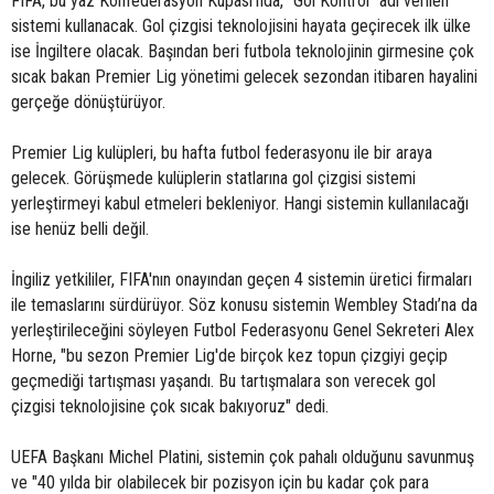
FIFA, bu yaz Konfederasyon Kupası'nda, "Gol Kontrol" adı verilen
sistemi kullanacak. Gol çizgisi teknolojisini hayata geçirecek ilk ülke
ise İngiltere olacak. Başından beri futbola teknolojinin girmesine çok
sıcak bakan Premier Lig yönetimi gelecek sezondan itibaren hayalini
gerçeğe dönüştürüyor.
Premier Lig kulüpleri, bu hafta futbol federasyonu ile bir araya
gelecek. Görüşmede kulüplerin statlarına gol çizgisi sistemi
yerleştirmeyi kabul etmeleri bekleniyor. Hangi sistemin kullanılacağı
ise henüz belli değil.
İngiliz yetkililer, FIFA'nın onayından geçen 4 sistemin üretici firmaları
ile temaslarını sürdürüyor. Söz konusu sistemin Wembley Stadı’na da
yerleştirileceğini söyleyen Futbol Federasyonu Genel Sekreteri Alex
Horne, "bu sezon Premier Lig'de birçok kez topun çizgiyi geçip
geçmediği tartışması yaşandı. Bu tartışmalara son verecek gol
çizgisi teknolojisine çok sıcak bakıyoruz" dedi.
UEFA Başkanı Michel Platini, sistemin çok pahalı olduğunu savunmuş
ve "40 yılda bir olabilecek bir pozisyon için bu kadar çok para