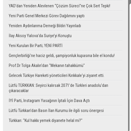
YAD’dan Yeniden Alevlenen “Çözüm Süreci”ne Çok Sert Tepki!
Yeni Parti Genel Merkezi Görev Dağılımını yaptı
Yeniden Aydınlanma Derneği Bildiri Yayınladı
İlay Aksoy Yalova’da Suriye’yi Konuştu
Yeni Kurulan Bir Parti; YENİ PARTİ
Gençlerbirliği'ne haciz geldi, şampiyonluk kupasına bile el kondu!
Prof.Dr Tolga Akalın'dan "Mekanın tahakkümü"
Gelecek Türkiye Hareketi yöneticileri Kırıkkale'yi ziyaret etti.
Lütfü TÜRKKAN: Seyirci kalırsak 2071’de Türkleri anadolu’dan
çıkaracaklar
İYİ Parti, Instagram Yasağının İptali İçin Dava Açtı
Lütfü Türkkan’dan Basın İlan Kurumu ile ilgili soru önergesi
Türkkan: "Kul hakkı yemek diyanete helal mi?"