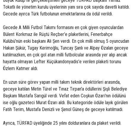
Büyük Kulüp'te gerçekleştirilen geceye TÜRFAD Başkanı Yılmaz
Tokatlı ile yönetim kurulu üyelerinin yanı sıra çok sayıda davetli katıldı.
Gecede ayırca Türk futbolunun emektarlarına da ödül verildi.
Gecede A Milli Futbol Takımı formasını en çok giyen oyunculardan
Bülent Korkmaz ile Rüştü Reçber'e plaketlerini, Fenerbahçe
Kulübü'nün eski başkanı Ali Şen verdi. En çok milli olmuş 5 oyuncudan
Hakan Şükür, Tugay Kerimoğlu, Tuncay Şanlı ve Alpay Özalan geceye
katılmazken, en çok gol atan milli futbolcular arasında yer alıp ancak
hayatta olmayan Lefter Küçükandonyadis'e verilen plaketi torunu
Özlem Katmer aldı.
En uzun süre görev yapan milli takım teknik direktörleri arasında,
geceye katılan Metin Türel ve Tınaz Tırpan'a ödüllerini Şişli Belediye
Başkanı Mustafa Sarıgül verdi. Vefat eden Coşkun Özarı'nın ödülünü
ise oğlu gazeteci Murat Özarı aldı. Bu kategoride ödüle layık görülen
Fatih Terim, Mustafa Denizli ve Şenol Güneş de geceye katılmadı.
Ayrıca, TÜRFAD üyeliğinde 25 yılını dolduranlara da plaket verildi.