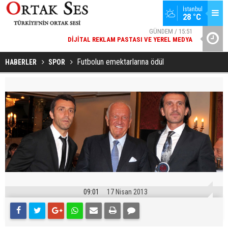
İstanbul
GÜNDEM / 15:51
28 °C
DIJITAL REKLAM PASTASI VE YEREL MEDYA
SPOR / 14:20
YAD’DAN
GENÇLERBIRLIĞI SPOR KULÜBÜNDEN AÇIKLAMA GELDI
Futbolun emektarlarına ödül
HABERLER
SPOR
09:01
17 Nisan 2013