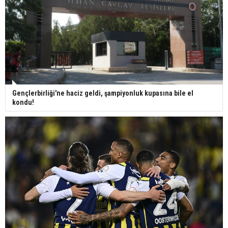
Gençlerbirliği'ne haciz geldi, şampiyonluk kupasına bile el
kondu!