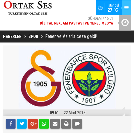
İstanbul
27 °C
GÜNDEM / 15:51
DIJITAL REKLAM PASTASI VE YEREL MEDYA
YAD’DAN
SPOR / 14:20
GENÇLERBIRLIĞI SPOR KULÜBÜNDEN AÇIKLAMA GELDI
Fener ve Aslan'a ceza geldi!
HABERLER
SPOR
09:51
22 Mart 2013