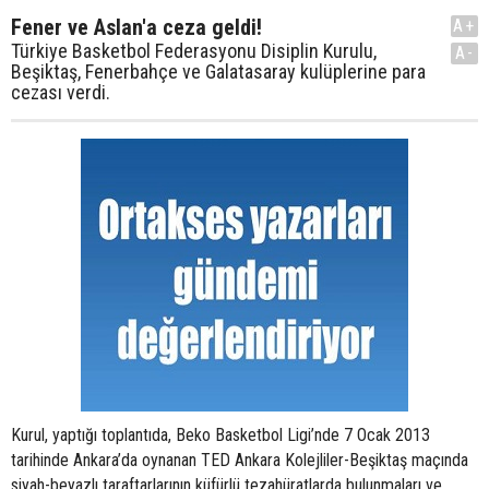
Fener ve Aslan'a ceza geldi!
A+
Türkiye Basketbol Federasyonu Disiplin Kurulu,
A-
Beşiktaş, Fenerbahçe ve Galatasaray kulüplerine para
cezası verdi.
Kurul, yaptığı toplantıda, Beko Basketbol Ligi’nde 7 Ocak 2013
tarihinde Ankara’da oynanan TED Ankara Kolejliler-Beşiktaş maçında
siyah-beyazlı taraftarlarının küfürlü tezahüratlarda bulunmaları ve