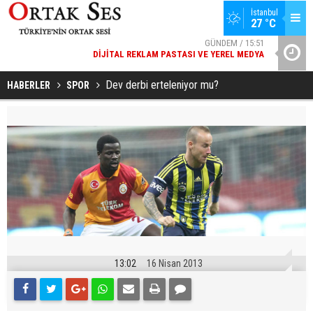
İstanbul
GÜNDEM / 15:51
27 °C
DIJITAL REKLAM PASTASI VE YEREL MEDYA
SPOR / 14:20
YAD’DAN
GENÇLERBIRLIĞI SPOR KULÜBÜNDEN AÇIKLAMA GELDI
Dev derbi erteleniyor mu?
HABERLER
SPOR
13:02
16 Nisan 2013