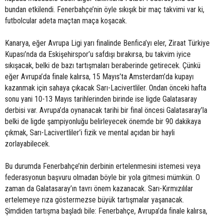
bundan etkilendi. Fenerbahçe’nin öyle sıkışık bir maç takvimi var ki,
futbolcular adeta maçtan maça koşacak.
Kanarya, eğer Avrupa Ligi yarı finalinde Benfica’yı eler, Ziraat Türkiye
Kupası’nda da Eskişehirspor’u safdışı bırakırsa, bu takvim iyice
sıkışacak, belki de bazı tartışmaları beraberinde getirecek. Çünkü
eğer Avrupa’da finale kalırsa, 15 Mayıs’ta Amsterdam’da kupayı
kazanmak için sahaya çıkacak Sarı-Lacivertliler. Ondan önceki hafta
sonu yani 10-13 Mayıs tarihlerinden birinde ise ligde Galatasaray
derbisi var. Avrupa’da oynanacak tarihi bir final öncesi Galatasaray’la
belki de ligde şampiyonluğu belirleyecek önemde bir 90 dakikaya
çıkmak, Sarı-Lacivertliler’i fizik ve mental açıdan bir hayli
zorlayabilecek.
Bu durumda Fenerbahçe’nin derbinin ertelenmesini istemesi veya
federasyonun başvuru olmadan böyle bir yola gitmesi mümkün. O
zaman da Galatasaray’ın tavrı önem kazanacak. Sarı-Kırmızılılar
ertelemeye rıza göstermezse büyük tartışmalar yaşanacak.
Şimdiden tartışma başladı bile: Fenerbahçe, Avrupa’da finale kalırsa,