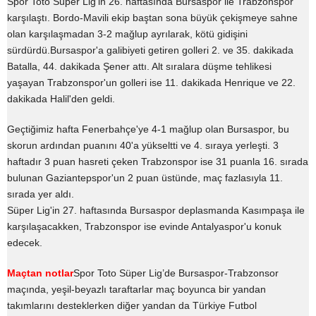
Spor Toto Süper Lig'in 26. haftasında Bursaspor ile Trabzonspor
karşılaştı. Bordo-Mavili ekip baştan sona büyük çekişmeye sahne
olan karşılaşmadan 3-2 mağlup ayrılarak, kötü gidişini
sürdürdü.Bursaspor'a galibiyeti getiren golleri 2. ve 35. dakikada
Batalla, 44. dakikada Şener attı. Alt sıralara düşme tehlikesi
yaşayan Trabzonspor'un golleri ise 11. dakikada Henrique ve 22.
dakikada Halil'den geldi.
Geçtiğimiz hafta Fenerbahçe'ye 4-1 mağlup olan Bursaspor, bu
skorun ardından puanını 40'a yükseltti ve 4. sıraya yerleşti. 3
haftadır 3 puan hasreti çeken Trabzonspor ise 31 puanla 16. sırada
bulunan Gaziantepspor'un 2 puan üstünde, maç fazlasıyla 11.
sırada yer aldı.
Süper Lig'in 27. haftasında Bursaspor deplasmanda Kasımpaşa ile
karşılaşacakken, Trabzonspor ise evinde Antalyaspor'u konuk
edecek.
Maçtan notlar
Spor Toto Süper Lig’de Bursaspor-Trabzonsor
maçında, yeşil-beyazlı taraftarlar maç boyunca bir yandan
takımlarını desteklerken diğer yandan da Türkiye Futbol