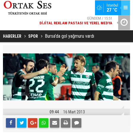
GÜNDEM / 15:51
İstanbul
27 °C
DIJITAL REKLAM PASTASI VE YEREL MEDYA
SPOR / 14:20
YAD’DAN
GENÇLERBIRLIĞI SPOR KULÜBÜNDEN AÇIKLAMA GELDI
Bursa'da gol yağmuru vardı
HABERLER
SPOR
09:44
16 Mart 2013