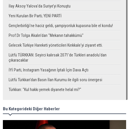
İlay Aksoy Yalova’da Suriye’yi Konuştu
Yeni Kurulan Bir Parti; YENİ PARTİ
Gençlerbirliği'ne haciz geldi, şampiyonluk kupasına bile el kondu!
Prof.Dr Tolga Akalın'dan "Mekanın tahakkümü"
Gelecek Türkiye Hareketi yöneticileri Kırıkkale'yi ziyaret etti.
Lütfü TÜRKKAN: Seyirci kalırsak 2071’de Türkleri anadolu’dan
çıkaracaklar
İYİ Parti, Instagram Yasağının İptali İçin Dava Açtı
Lütfü Türkkan’dan Basın İlan Kurumu ile ilgili soru önergesi
Türkkan: "Kul hakkı yemek diyanete helal mi?"
Bu Kategorideki Diğer Haberler