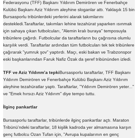
Federasyonu (TFF) Başkanı Yıldırım Demirören ve Fenerbahçe
Kulübü Başkanı Aziz Yıldırım aleyhine sloganlar attı. Yaklaşık 15 bin
Bursasporlu tribünlerdeki yerlerini alarak takımlarını
destekledi.Taraftarlar, takımları lehine tezahürat yaparken ısınmak
için sahaya çıkan futbolcuları, "Alemin kralı buraya" temposuyla
tribünlere çağırdı. Futbolcular da taraftarların bu çağrısına olumlu
karşılık verdi. Taraftarlar ardından tüm futbolcuları tek tek tribünlere
çağırarak "yumruk şov" yaptırdı. Maçı, eski bakan ve Trabzonspor
eski başkanlarından Faruk Nafiz Özak da şeref tribününden izledi.
TFF ve Aziz Yıldırım’a tepki
Bursasporlu taraftarlar, TFF Başkanı
Yıldırım Demirören ve Fenerbahçe Kulübü Başkanı Aziz Yıldırım
aleyhine tezahüratlar yaptı. Taraftarlar, "Yıldırım Demirören yeter..."
ve "Emek hırsızı Aziz Yıldırım" diye tempo tuttu.
İlginç pankartlar
Bursasporlu taraftarlar, tribünlerde ilginç pankartlar açtı. Maraton
Tribünü’ndeki taraftarlar, 18 kişilik kadroda yer almamasına karşın
genç futbolcu Ozan Tufan için, "Avrupa kupalarının en genç