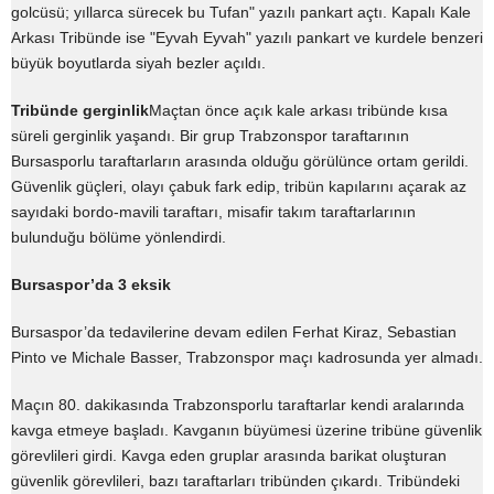
golcüsü; yıllarca sürecek bu Tufan" yazılı pankart açtı. Kapalı Kale
Arkası Tribünde ise "Eyvah Eyvah" yazılı pankart ve kurdele benzeri
büyük boyutlarda siyah bezler açıldı.
Tribünde gerginlik
Maçtan önce açık kale arkası tribünde kısa
süreli gerginlik yaşandı. Bir grup Trabzonspor taraftarının
Bursasporlu taraftarların arasında olduğu görülünce ortam gerildi.
Güvenlik güçleri, olayı çabuk fark edip, tribün kapılarını açarak az
sayıdaki bordo-mavili taraftarı, misafir takım taraftarlarının
bulunduğu bölüme yönlendirdi.
Bursaspor’da 3 eksik
Bursaspor’da tedavilerine devam edilen Ferhat Kiraz, Sebastian
Pinto ve Michale Basser, Trabzonspor maçı kadrosunda yer almadı.
Maçın 80. dakikasında Trabzonsporlu taraftarlar kendi aralarında
kavga etmeye başladı. Kavganın büyümesi üzerine tribüne güvenlik
görevlileri girdi. Kavga eden gruplar arasında barikat oluşturan
güvenlik görevlileri, bazı taraftarları tribünden çıkardı. Tribündeki