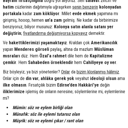
Bayram fırsatçılığına
doğru yol alıyoruz. Sen
salâvat
zinciri ve
hatim
cüzlerinin dağıtımıyla uğraşırken
senin benzerin
kolonyadan
portakala
kadar
zam
köklüyor
. Millet
evde ekmek
yapımına mı
girişmiş; hooop, hemen
un’a zam
gelmiş. Ne kadar da birbirimize
benziyoruz, biliyor musunuz:
Kolonya satın alanla satanı yer
değiştirin
;
fiyatlandırma değişmiyorsa kopyayız
demektir.
Ve
hakettiklerimizi yaşamaktayız
. Kraldan çok
Amerikancılık
yapan
Menderes
görseli
paylaş, altına da mazlum
Müslüman
mısraları
düz. Hem
Özal’a rahmet
dile hem de
Kapitalizme
çemkir
. Hem
Sahabeden örneklendir
hem
Cahiliyeye oy ver
.
Biz böyleyiz; ya bizi yönetenler?
Onlar
da
bizim klonlanmış hâlimiz
.
Onlar için de
din var
,
ahlâka
gerek yok
veyahut
ideoloji olsun
ama
ilke olmasın
. Fırsatçılık bizim
Edirne’den
Hakkâri’ye
değin
iliklerimize
işlemiş de onların neresine; söylemlerine mi, eylemlerine
mi?
Mümin: söz ve eylem birliği olan
Münafık: söz ile eylemi tutarsız olan
Müşrik: söz ve eylemi çıkar / rant olan