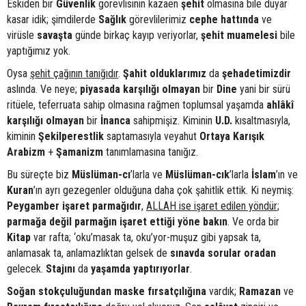
Eskiden bir
Güvenlik
görevlisinin kazaen
şehit
olmasına bile duyar
kasar idik; şimdilerde
Sağlık
görevlilerimiz
cephe hattında
ve
virüsle
savaşta
günde birkaç kayıp veriyorlar,
şehit
muamelesi
bile
yaptığımız yok.
Oysa
şehit çağının tanığıdır
.
Şahit olduklarımız
da
şehadetimizdir
aslında. Ve neye;
piyasada
karşılığı olmayan
bir
Dine
yani bir sürü
ritüele, teferruata sahip olmasına rağmen toplumsal yaşamda
ahlâkî
karşılığı olmayan
bir
İnanca
sahipmişiz. Kiminin
U.D.
kısaltmasıyla,
kiminin
Şekilperestlik
saptamasıyla veyahut
Ortaya Karışık
Arabizm
+
Şamanizm
tanımlamasına tanığız.
Bu süreçte biz
Müslüman-cı
’larla ve
Müslüman-cık
’larla
İslam
’ın ve
Kuran
’ın ayrı gezegenler olduğuna daha çok şahitlik ettik. Ki neymiş:
Peygamber işaret parmağıdır
,
ALLAH ise işaret edilen yöndür
;
parmağa değil parmağın işaret ettiği yöne bakın
. Ve orda bir
Kitap
var rafta; ‘oku’masak ta, oku’yor-muşuz gibi yapsak ta,
anlamasak ta, anlamazlıktan gelsek de
sınavda sorular oradan
gelecek.
Stajını
da
yaşamda yaptırıyorlar
.
Soğan stokçuluğundan maske fırsatçılığına
vardık;
Ramazan
ve