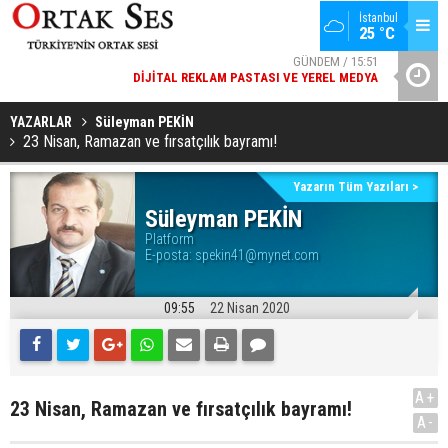
İstanbul
GÜNDEM / 15:51
25 °C
DIJITAL REKLAM PASTASI VE YEREL MEDYA
SPOR / 14:20
YAD’DAN
GENÇLERBIRLIĞI SPOR KULÜBÜNDEN AÇIKLAMA GELDI
YAZARLAR
Süleyman PEKİN
23 Nisan, Ramazan ve fırsatçılık bayramı!
Yazarın Tüm Yazıları >
Süleyman PEKİN
Platform
E-posta:
spekin41@mynet.com
09:55
22 Nisan 2020
A+
23 Nisan, Ramazan ve fırsatçılık bayramı!
A-