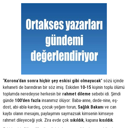
“
Korona’dan sonra hiçbir şey eskisi gibi olmayacak
” sözü içinde
kehaneti de barındıran bir söz imiş. Eskiden
10-15
kişinin toplu ölümü
toplumda neredeyse herkesin bir
rahmet dileme
sebebi idi. Şimdi
günde
100’den fazla
insanımız ölüyor: Baba-anne, dede-nine, eş-
dost, abi-abla-kardeş, çocuk-yeğen-torun;
Sağlık Bakanı
ve can
kaybı olanın mesajını, paylaşımını saymazsak kimsenin kimseye
rahmet dileyeceği yok. Zira evde çok
sıkıldık
, kapana
kısıldık
.