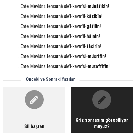
Ente Mevlâna fensurnâ ale’l-kavm’ül-
münâfıkîn
!
-
Ente Mevlâna fensurnâ ale’l-kavm’il-
kâzibîn
!
-
Ente Mevlâna fensurnâ ale’l-kavm’il-
gâfilîn
!
-
Ente Mevlâna fensurnâ ale’l-kavm’il-
hâinîn
!
-
Ente Mevlâna fensurnâ ale’l-kavm’il-
fâcirîn
!
-
Ente Mevlâna fensurnâ ale’l-kavm’ül-
müsrifîn
!
-
Ente Mevlâna fensurnâ ale’l-kavm’ul-
mutaffifîn
!
-
Önceki ve Sonraki Yazılar
Kriz sonrasını görebiliyor
Sil baştan
muyuz?