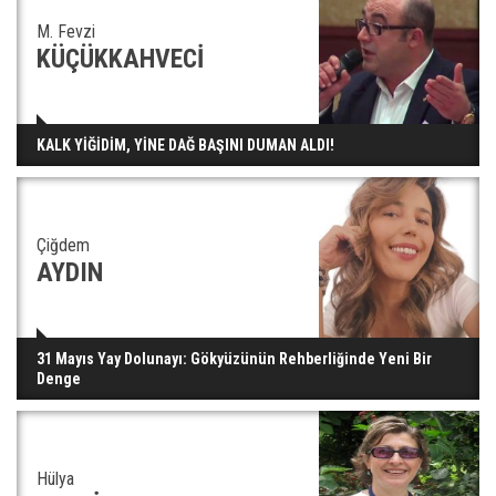
M. Fevzi
KÜÇÜKKAHVECİ
KALK YİĞİDİM, YİNE DAĞ BAŞINI DUMAN ALDI!
Çiğdem
AYDIN
31 Mayıs Yay Dolunayı: Gökyüzünün Rehberliğinde Yeni Bir
Denge
Hülya