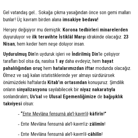
Gel vatandaş gel... Sokağa çıkma yasağından önce son gemi malları
bunlar! Üç kavram birden alana
imsakiye bedava!
Herşey değişiyor mu demiştik:
Korona tedbirleri minarelerden
duyuruluyor ve
ilk teravihte İstiklâl Marşı
idrakinde olacağız.
23
Nisan
; hem keder hem neşe doluyor insan.
Uydurulmuş Din
’in uyduruk işleri ve
İndirilmiş Din
’le çelişiyor
tarafları bol olsa da, nasılsa
1 ay
daha evdeyiz; hem
hayat
pahalılığından oruç
hem
hatalarımızdan iftar
modunda olacağız.
Ölmez ve sağ kalan istatistiklerinde yer almayı sürdürürsek
önümüzdeki haftalarda
Kitab’ın ortasından
konuşuruz. Şimdilik
onların
sinyalizasyonu
sayılabilecek bir
niyaz nakaratıyla
sonlandıralım;
Us’sal
ve
Ulusal
Egemenliğimize
de
bağışıklık
takviyesi
olsun:
“
Ente Mevlâna fensurnâ
ale’l-kavm’il
-
kâfirîn
!
”
-
Ente Mevlâna fensurnâ ale’l-kavm’iz-
zâlimîn
!
-
Ente Mevlâna fensurnâ ale’l-kavm’il-
câhilîn
!
-