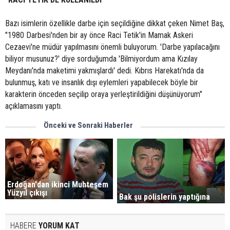
Bazı isimlerin özellikle darbe için seçildiğine dikkat çeken Nimet Baş,
"1980 Darbesi'nden bir ay önce Raci Tetik'in Mamak Askeri
Cezaevi'ne müdür yapılmasını önemli buluyorum. 'Darbe yapılacağını
biliyor musunuz?' diye sorduğumda 'Bilmiyordum ama Kızılay
Meydanı'nda maketimi yakmışlardı' dedi. Kıbrıs Harekatı'nda da
bulunmuş, katı ve insanlık dışı eylemleri yapabilecek böyle bir
karakterin önceden seçilip oraya yerleştirildiğini düşünüyorum"
açıklamasını yaptı.
Önceki ve Sonraki Haberler
Erdoğan'dan ikinci Muhteşem
Yüzyıl çıkışı
Bak şu polislerin yaptığına
HABERE
YORUM KAT