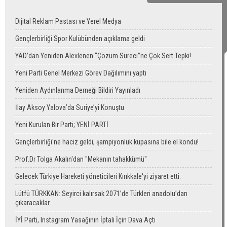
Dijital Reklam Pastası ve Yerel Medya
Gençlerbirliği Spor Kulübünden açıklama geldi
YAD’dan Yeniden Alevlenen “Çözüm Süreci”ne Çok Sert Tepki!
Yeni Parti Genel Merkezi Görev Dağılımını yaptı
Yeniden Aydınlanma Derneği Bildiri Yayınladı
İlay Aksoy Yalova’da Suriye’yi Konuştu
Yeni Kurulan Bir Parti; YENİ PARTİ
Gençlerbirliği'ne haciz geldi, şampiyonluk kupasına bile el kondu!
Prof.Dr Tolga Akalın'dan "Mekanın tahakkümü"
Gelecek Türkiye Hareketi yöneticileri Kırıkkale'yi ziyaret etti.
Lütfü TÜRKKAN: Seyirci kalırsak 2071’de Türkleri anadolu’dan
çıkaracaklar
İYİ Parti, Instagram Yasağının İptali İçin Dava Açtı