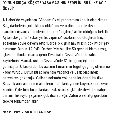
"O'NUN SIRÇA KÖŞKTE YAŞAMASININ BEDELİNİ BU ÜLKE AĞIR
ÖDEDİ"
A Haber'de yayınlanan 'Gündem Özel' programına konuk olan Nimet
Baş, darbelerin çok aktörlü olduğunu ve o dönemlerde devlet
sanatçısı ünvanı verilenlerin de birer 'seçilmiş' aktör olduğunu belirtti.
Ayten Gökçer'in "asker yanlış yapmaz" sözlerini de eleştiren Baş,
sözlerine şöyle devam etti: "Darbe o kişinin hayatı için çok iyi bir şey
olmuştur. Bugün 12 Eylül Darbesi'yle bu ülke 50 gencini idam etmiş,
işkence altında onlarca genç Diyarbakır Cezaevi'nde hayatını
kaybetmiş, Mamak Askeri Cezaevi'nde 31 bin genç işkence
görmüştür. O kişilerden bu acıların tamamının teğet geçmiş olması ne
kadar vurucu. Bütün bu acılara hala yabancı ve uzak olabilmek
gerçekten çok trajik. Gelinen noktada çok bedeller ödedi bu ülke.
Birazcık acılı ailelerin o annelerin, babaların yerine koymak gerekiyor
kendini. Öyle tüm bu acılardan uzak sırça köşklerde devlet sanatçısı
olmanın lüksüyle yaşamak çok itici ve ağır. Zaten o sanatçı gereken
tepkiyi toplumdan aldı."
"RACİ TETİK DE KULLANILDI"