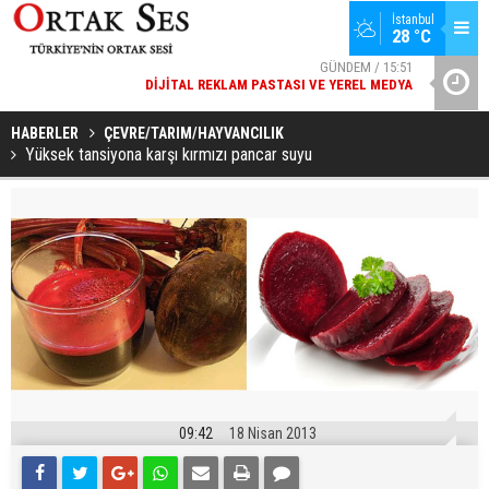
İstanbul
28 °C
GÜNDEM / 15:51
DIJITAL REKLAM PASTASI VE YEREL MEDYA
YAD’DAN
SPOR / 14:20
GENÇLERBIRLIĞI SPOR KULÜBÜNDEN AÇIKLAMA GELDI
HABERLER
ÇEVRE/TARIM/HAYVANCILIK
Yüksek tansiyona karşı kırmızı pancar suyu
09:42
18 Nisan 2013