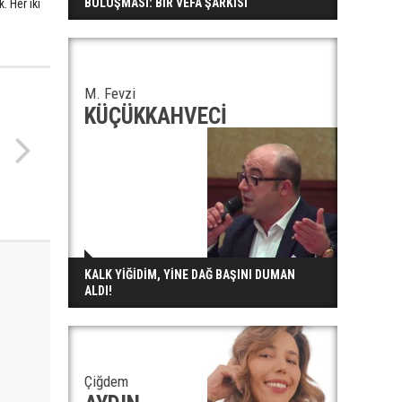
BULUŞMASI: BİR VEFA ŞARKISI
 Her iki
M. Fevzi
KÜÇÜKKAHVECİ
KALK YİĞİDİM, YİNE DAĞ BAŞINI DUMAN
ALDI!
Çiğdem