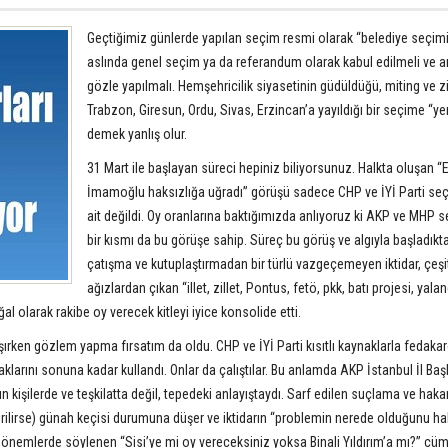
Geçtiğimiz günlerde yapılan seçim resmi olarak “belediye seçimi
aslında genel seçim ya da referandum olarak kabul edilmeli ve an
gözle yapılmalı. Hemşehricilik siyasetinin güdüldüğü, miting ve zi
Trabzon, Giresun, Ordu, Sivas, Erzincan’a yayıldığı bir seçime “ye
demek yanlış olur.
31 Mart ile başlayan süreci hepiniz biliyorsunuz. Halkta oluşan 
İmamoğlu haksızlığa uğradı” görüşü sadece CHP ve İYİ Parti s
ait değildi. Oy oranlarına baktığımızda anlıyoruz ki AKP ve MHP 
bir kısmı da bu görüşe sahip. Süreç bu görüş ve algıyla başladık
çatışma ve kutuplaştırmadan bir türlü vazgeçemeyen iktidar, çeşit
ağızlardan çıkan “illet, zillet, Pontus, fetö, pkk, batı projesi, yalan
 olarak rakibe oy verecek kitleyi iyice konsolide etti.
ışırken gözlem yapma fırsatım da oldu. CHP ve İYİ Parti kısıtlı kaynaklarla fedak
klarını sonuna kadar kullandı. Onlar da çalıştılar. Bu anlamda AKP İstanbul İl Baş
 kişilerde ve teşkilatta değil, tepedeki anlayıştaydı. Sarf edilen suçlama ve haka
ttirilirse) günah keçisi durumuna düşer ve iktidarın “problemin nerede olduğunu ha
dönemlerde söylenen “Sisi’ye mi oy vereceksiniz yoksa Binali Yıldırım’a mı?” cüm