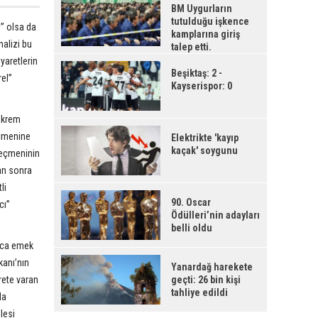
BM Uygurların
tutulduğu işkence
” olsa da
kamplarına giriş
alizi bu
talep etti.
yaretlerin
Beşiktaş: 2 -
rel”
Kayserispor: 0
“Ekrem
eçmenine
Elektrikte 'kayıp
kaçak' soygunu
seçmeninin
tan sonra
li
90. Oscar
cı”
Ödülleri’nin adayları
belli oldu
arca emek
kanı’nın
Yanardağ harekete
rete varan
geçti: 26 bin kişi
tahliye edildi
la
lesi