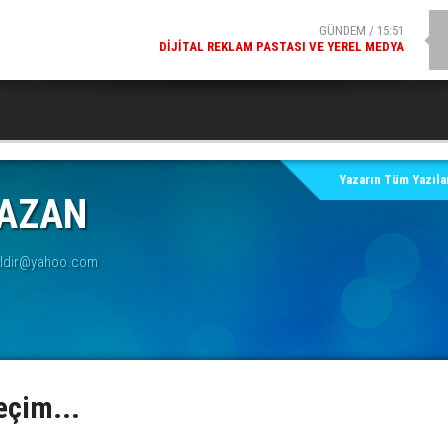
GÜNDEM / 15:51
DIJITAL REKLAM PASTASI VE YEREL MEDYA
Yazarın Tüm Yazılar
YAZAN
ldir@yahoo.com
eçim...