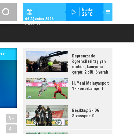
SPOR / 14:
İstanbul
26 °C
GENÇLERBIRLIĞI SPOR KULÜBÜNDEN AÇIKLAMA GEL
06 Ağustos 2026
Perşembe
ı >
Depremzede
öğrencileri taşıyan
otobüs, kamyona
çarptı: 2 ölü, 6 yaralı
H. Yeni Malatyaspor:
1 - Fenerbahçe: 1
Beşiktaş: 3 - DG
Sivasspor: 0
A+
A-