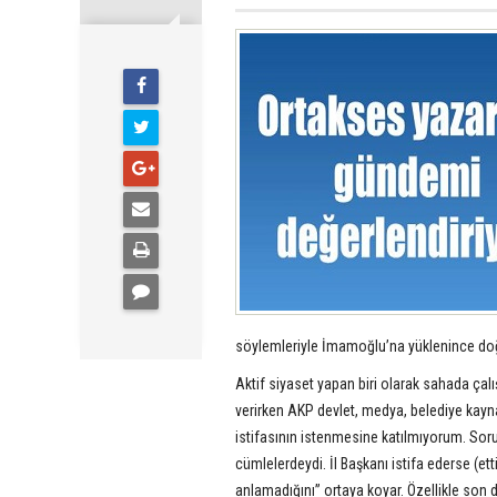
söylemleriyle İmamoğlu’na yüklenince doğal
Aktif siyaset yapan biri olarak sahada çal
verirken AKP devlet, medya, belediye kayna
istifasının istenmesine katılmıyorum. Sorun
cümlelerdeydi. İl Başkanı istifa ederse (e
anlamadığını” ortaya koyar. Özellikle son 