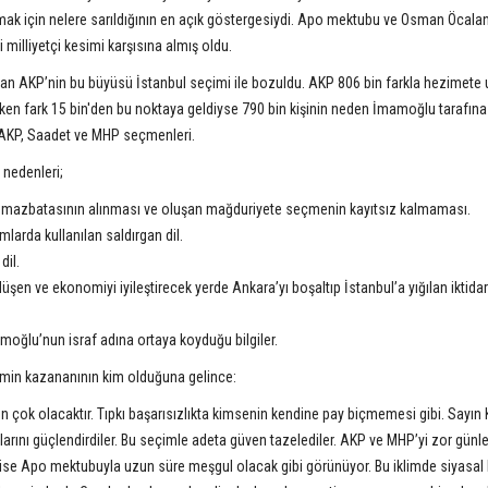
ulmak için nelere sarıldığının en açık göstergesiydi. Apo mektubu ve Osman Öcalan
 milliyetçi kesimi karşısına almış oldu.
nan AKP’nin bu büyüsü İstanbul seçimi ile bozuldu. AKP 806 bin farkla hezimete 
okken fark 15 bin'den bu noktaya geldiyse 790 bin kişinin neden İmamoğlu tarafına
r AKP, Saadet ve MHP seçmenleri.
edenleri;
un mazbatasının alınması ve oluşan mağduriyete seçmenin kayıtsız kalmaması.
rda kullanılan saldırgan dil.
dil.
en ve ekonomiyi iyileştirecek yerde Ankara’yı boşaltıp İstanbul’a yığılan iktidar
oğlu’nun israf adına ortaya koyduğu bilgiler.
 kazananının kim olduğuna gelince:
n çok olacaktır. Tıpkı başarısızlıkta kimsenin kendine pay biçmemesi gibi. Sayın
arını güçlendirdiler. Bu seçimle adeta güven tazelediler. AKP ve MHP’yi zor günler
P ise Apo mektubuyla uzun süre meşgul olacak gibi görünüyor. Bu iklimde siyasal