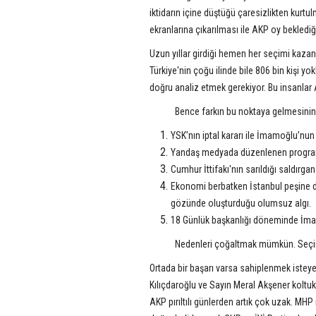
iktidarın içine düştüğü çaresizlikten kurt
ekranlarına çıkarılması ile AKP oy beklediği
Uzun yıllar girdiği hemen her seçimi kaza
Türkiye'nin çoğu ilinde bile 806 bin kişi y
doğru analiz etmek gerekiyor. Bu insanla
Bence farkın bu noktaya gelmesinin n
YSK’nın iptal kararı ile İmamoğlu’n
Yandaş medyada düzenlenen programla
Cumhur İttifakı'nın sarıldığı saldırgan 
Ekonomi berbatken İstanbul peşine düş
gözünde oluşturduğu olumsuz algı.
18 Günlük başkanlığı döneminde İmam
Nedenleri çoğaltmak mümkün. Seçimin
Ortada bir başarı varsa sahiplenmek isteye
Kılıçdaroğlu ve Sayın Meral Akşener koltukl
AKP pırıltılı günlerden artık çok uzak. MH