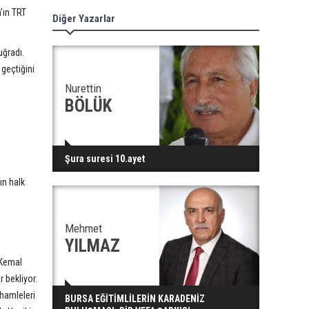
’ın TRT
Diğer Yazarlar
uğradı.
 geçtiğini
Nurettin
BÖLÜK
Şura suresi 10.ayet
ın halk
Mehmet
YILMAZ
 Kemal
 bekliyor.
 hamleleri
BURSA EĞİTİMLİLERİN KARADENİZ