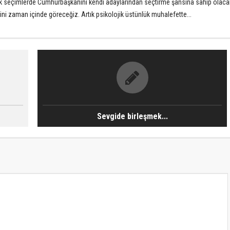
ek seçimlerde Cumhurbaşkanını kendi adaylarından seçtirme şansına sahip olacak.
ğini zaman içinde göreceğiz. Artık psikolojik üstünlük muhalefette...
Sevgide birleşmek...