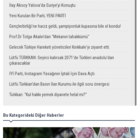
İlay Aksoy Yalova’da Suriye’yi Konuştu
Yeni Kurulan Bir Parti; YENİ PARTİ
Gençlerbirliği'ne haciz geldi, şampiyonluk kupasına bile el kondu!
Prof.Dr Tolga Akalın'dan "Mekanın tahakkümü"
Gelecek Türkiye Hareketi yöneticileri Kırıkkale'yi ziyaret etti.
Lütfü TÜRKKAN: Seyirci kalırsak 2071’de Türkleri anadolu’dan
çıkaracaklar
İYİ Parti, Instagram Yasağının İptali İçin Dava Açtı
Lütfü Türkkan’dan Basın İlan Kurumu ile ilgili soru önergesi
Türkkan: "Kul hakkı yemek diyanete helal mi?"
Bu Kategorideki Diğer Haberler