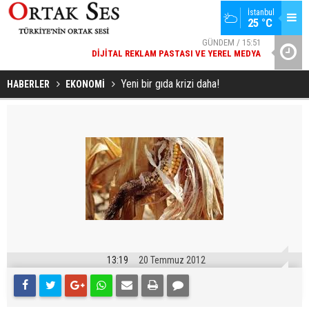
GÜNDEM / 15:51
İstanbul
25 °C
DIJITAL REKLAM PASTASI VE YEREL MEDYA
SPOR / 14:20
YAD’DAN
GENÇLERBIRLIĞI SPOR KULÜBÜNDEN AÇIKLAMA GELDI
Yeni bir gıda krizi daha!
HABERLER
EKONOMİ
13:19
20 Temmuz 2012