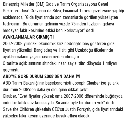
Birleşmiş Milletler (BM) Gıda ve Tarım Organizasyonu Genel
Sekreteri José Graziano da Silva, Financial Times gazetesine yaptığı
açıklamada, “Gıda fiyatlarında son zamanlarda görülen yükselişten
tedirginim. Bu durumun gelirinin yüzde 75’inden fazlasını gıdaya
harcayan fakir kesimine etkisi beni korkutuyor” dedi.
AYAKLANMALAR ÇIKMIŞTI
2007-2008 yılındaki ekonomik kriz nedeniyle baş gösteren gıda
fiyatları yükselişi, Bangladeş ve Haiti gibi Uzakdoğu ülkelerinde
ayaklanmaların yaşanmasına neden olmuştu.
O tarihte açlık sınırının altındaki insan sayısı tüm dünyada 1 milyarı
geçmişti.
ABD’YE GÖRE DURUM 2008’DEN DAHA İYİ
ABD Tarım Bakanlığı’nın başekonomisti Joseph Glauber ise şu anki
durumun 2008’den daha iyi olduğuna dikkat çekti.
Glauber, “Evet fiyatlar yüksek ama 2007-2008 döneminde buğdayda
ciddi bir kıtlık söz konusuydu. Şu anda öyle bir durum yok” dedi.
Save the Children şirketinin CEO’su Justin Forsyth, gıda fiyatlarındaki
yükselişi fakir kesim üzerinde büyük etkisi olacak.