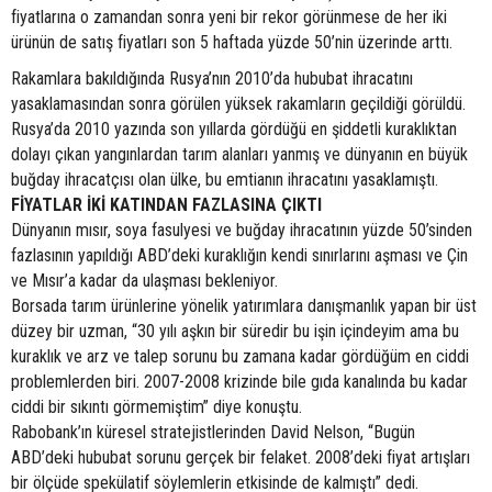
fiyatlarına o zamandan sonra yeni bir rekor görünmese de her iki
ürünün de satış fiyatları son 5 haftada yüzde 50’nin üzerinde arttı.
Rakamlara bakıldığında Rusya’nın 2010’da hububat ihracatını
yasaklamasından sonra görülen yüksek rakamların geçildiği görüldü.
Rusya’da 2010 yazında son yıllarda gördüğü en şiddetli kuraklıktan
dolayı çıkan yangınlardan tarım alanları yanmış ve dünyanın en büyük
buğday ihracatçısı olan ülke, bu emtianın ihracatını yasaklamıştı.
FİYATLAR İKİ KATINDAN FAZLASINA ÇIKTI
Dünyanın mısır, soya fasulyesi ve buğday ihracatının yüzde 50’sinden
fazlasının yapıldığı ABD’deki kuraklığın kendi sınırlarını aşması ve Çin
ve Mısır’a kadar da ulaşması bekleniyor.
Borsada tarım ürünlerine yönelik yatırımlara danışmanlık yapan bir üst
düzey bir uzman, “30 yılı aşkın bir süredir bu işin içindeyim ama bu
kuraklık ve arz ve talep sorunu bu zamana kadar gördüğüm en ciddi
problemlerden biri. 2007-2008 krizinde bile gıda kanalında bu kadar
ciddi bir sıkıntı görmemiştim” diye konuştu.
Rabobank’ın küresel stratejistlerinden David Nelson, “Bugün
ABD’deki hububat sorunu gerçek bir felaket. 2008’deki fiyat artışları
bir ölçüde spekülatif söylemlerin etkisinde de kalmıştı” dedi.