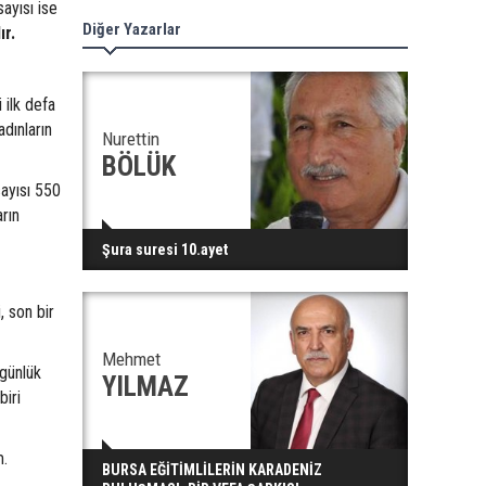
ayısı ise
Diğer Yazarlar
ır.
 ilk defa
dınların
Nurettin
BÖLÜK
sayısı 550
rın
Şura suresi 10.ayet
, son bir
Mehmet
 günlük
YILMAZ
biri
m.
BURSA EĞİTİMLİLERİN KARADENİZ