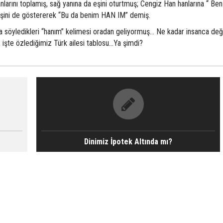
nlarını toplamış, sağ yanına da eşini oturtmuş; Cengiz Han hanlarına “ Ben
 eşini de göstererek “Bu da benim HAN IM” demiş.
yledikleri “hanım” kelimesi oradan geliyormuş… Ne kadar insanca deği
a, işte özlediğimiz Türk ailesi tablosu…Ya şimdi?
Dinimiz İpotek Altında mı?