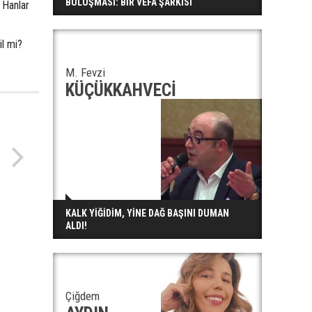
BULUŞMASI: BİR VEFA ŞARKISI
 Hanlar
l mi?
M. Fevzi
KÜÇÜKKAHVECİ
KALK YİĞİDİM, YİNE DAĞ BAŞINI DUMAN
ALDI!
Çiğdem