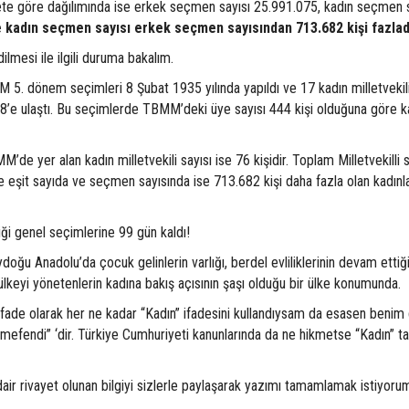
yete göre dağılımında ise erkek seçmen sayısı 25.991.075, kadın seçmen s
le kadın seçmen sayısı erkek seçmen sayısından 713.682 kişi fazlad
lmesi ile ilgili duruma bakalım.
MM 5. dönem seçimleri 8 Şubat 1935 yılında yapıldı ve 17 kadın milletvekili
18’e ulaştı. Bu seçimlerde TBMM’deki üye sayısı 444 kişi olduğuna göre ka
 yer alan kadın milletvekili sayısı ise 76 kişidir. Toplam Milletvekilli 
 eşit sayıda ve seçmen sayısında ise 713.682 kişi daha fazla olan kadınla
ği genel seçimlerine 99 gün kaldı!
oğu Anadolu’da çocuk gelinlerin varlığı, berdel evliliklerinin devam ettiği
ülkeyi yönetenlerin kadına bakış açısının şaşı olduğu bir ülke konumunda.
ifade olarak her ne kadar “Kadın” ifadesini kullandıysam da esasen benim
efendi” ‘dir. Türkiye Cumhuriyeti kanunlarında da ne hikmetse “Kadın” ta
air rivayet olunan bilgiyi sizlerle paylaşarak yazımı tamamlamak istiyoru