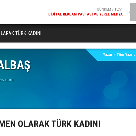
GÜNDEM / 15:51
DIJITAL REKLAM PASTASI VE YEREL MEDYA
LARAK TÜRK KADINI
Yazarın Tüm Yazılar
 ALBAŞ
ses.com
MEN OLARAK TÜRK KADINI