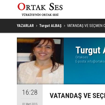
YAZARLAR
Turgut ALBAŞ
VATANDAŞ VE SEÇMEN O
Turgut
Ortakses
E-posta:
info@ortak
16:28
VATANDAŞ VE SEÇ
01 Mart 2015