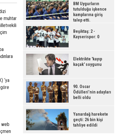
BM Uygurların
tutulduğu işkence
dizi
kamplarına giriş
de muhtar
talep etti.
lletvekili
Beşiktaş: 2 -
eçim
Kayserispor: 0
pa
adınlara
Elektrikte 'kayıp
kaçak' soygunu
) ‘ya
90. Oscar
 göre
Ödülleri’nin adayları
belli oldu
Yanardağ harekete
geçti: 26 bin kişi
i web
tahliye edildi
seçmen