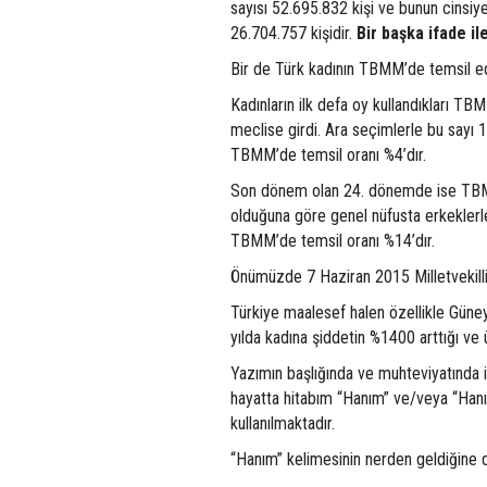
sayısı 52.695.832 kişi ve bunun cinsi
26.704.757 kişidir.
Bir başka ifade i
Bir de Türk kadının TBMM’de temsil edi
Kadınların ilk defa oy kullandıkları TB
meclise girdi. Ara seçimlerle bu sayı 
TBMM’de temsil oranı %4’dır.
Son dönem olan 24. dönemde ise TBMM’de
olduğuna göre genel nüfusta erkeklerle
TBMM’de temsil oranı %14’dır.
Önümüzde 7 Haziran 2015 Milletvekilli
Türkiye maalesef halen özellikle Güneyd
yılda kadına şiddetin %1400 arttığı ve 
Yazımın başlığında ve muhteviyatında 
hayatta hitabım “Hanım” ve/veya “Hanım
kullanılmaktadır.
“Hanım” kelimesinin nerden geldiğine d