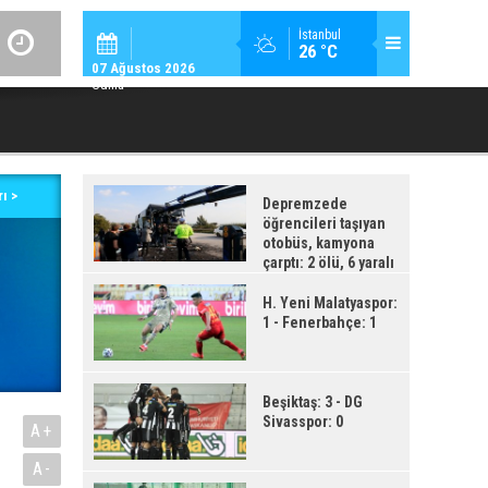
SPOR / 14:
İstanbul
26 °C
GENÇLERBIRLIĞI SPOR KULÜBÜNDEN AÇIKLAMA GEL
07 Ağustos 2026
Cuma
ı >
Depremzede
öğrencileri taşıyan
otobüs, kamyona
çarptı: 2 ölü, 6 yaralı
H. Yeni Malatyaspor:
1 - Fenerbahçe: 1
Beşiktaş: 3 - DG
Sivasspor: 0
A+
A-