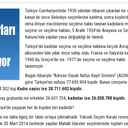
Türkiye Cumhuriyetinde 1930 yılından itibaren çıkarılan bir 
kanun ile önce Belediye seçimlerine katılma, sonra köyler
olma ihtiyar meclislerine seçilme hakkı tanınan kadınların mi
seçme ve seçilme hakları, 5 Aralık 1934’de Anayasa ve S
Kanunu’nda yapılan yasa değişikliği ile tanındı.
Türkiye'de kadınlar seçme ve seçilme hakkına birçok Avru
ülkesinden bile yıllar önce sahip oldu. Fransa ve İtalya’da k
1946’da, İsviçre’de ise 1971’de seçme ve seçilme hakkı
tanınmıştır.
Bugün itibariyle “Adrese Dayalı Nüfus Kayıt Sistemi” (ADNK
göre Türkiye’nin nüfusu 77.695.904 kişidir. Bunun cinsiyete
4.302 kişi
Kadın sayısı ise 38.711.602 kişidir.
 yaş grubunda ise erkekler 26.601.724,
kadınlar ise 26.038.788 kişidir.
ye’de yaşayan her iki kişiden biri kadındır!
 ise daha ilginç bir tablo ortaya çıkmaktadır. Yüksek Seçim Kurulu resm
rak 30 Mart 2014 tarihinde yapılan Mahalli İdareler seçimlerinde toplam 