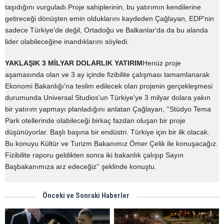
taşıdığını vurguladı.Proje sahiplerinin, bu yatırımın kendilerine
getireceği dönüşten emin olduklarını kaydeden Çağlayan, EDP'nin
sadece Türkiye'de değil, Ortadoğu ve Balkanlar'da da bu alanda
lider olabileceğine inandıklarını söyledi.
YAKLAŞIK 3 MİLYAR DOLARLIK YATIRIM
Henüz proje
aşamasında olan ve 3 ay içinde fizibilite çalışması tamamlanarak
Ekonomi Bakanlığı'na teslim edilecek olan projenin gerçekleşmesi
durumunda Universal Studios'un Türkiye'ye 3 milyar dolara yakın
bir yatırım yapmayı planladığını anlatan Çağlayan, ''Stüdyo Tema
Park otellerinde olabileceği birkaç fazdan oluşan bir proje
düşünüyorlar. Başlı başına bir endüstri. Türkiye için bir ilk olacak.
Bu konuyu Kültür ve Turizm Bakanımız Ömer Çelik ile konuşacağız.
Fizibilite raporu geldikten sonra iki bakanlık çalışıp Sayın
Başbakanımıza arz edeceğiz'' şeklinde konuştu.
Önceki ve Sonraki Haberler