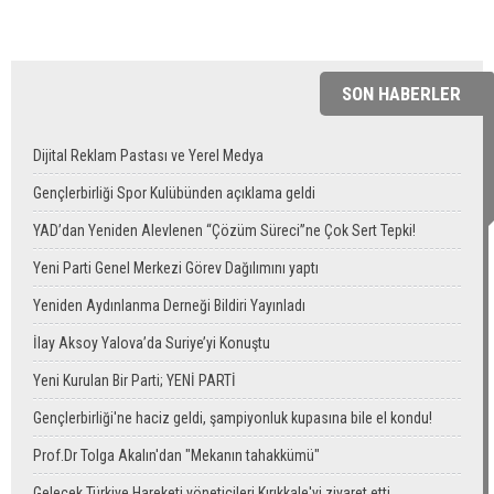
SON HABERLER
Dijital Reklam Pastası ve Yerel Medya
Gençlerbirliği Spor Kulübünden açıklama geldi
YAD’dan Yeniden Alevlenen “Çözüm Süreci”ne Çok Sert Tepki!
Yeni Parti Genel Merkezi Görev Dağılımını yaptı
Yeniden Aydınlanma Derneği Bildiri Yayınladı
İlay Aksoy Yalova’da Suriye’yi Konuştu
Yeni Kurulan Bir Parti; YENİ PARTİ
Gençlerbirliği'ne haciz geldi, şampiyonluk kupasına bile el kondu!
Prof.Dr Tolga Akalın'dan "Mekanın tahakkümü"
Gelecek Türkiye Hareketi yöneticileri Kırıkkale'yi ziyaret etti.