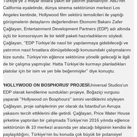
Türkiye'ye 3 milyar dolara yakın bir yatırım planlanıyor. ABD'nin
California eyaletinde, dünya sinema sektörünün merkezi Los
Angeles kentinde, Hollywood film sektörü temsilcileri ile yaptığı
görüşmelerin detaylarını değerlendiren Ekonomi Bakanı Zafer
Çağlayan, Entertainment Development Partners (EDP) adı altında
üçlü bir konsorsiyum ile bir teklif paketi hazırladıklarını söyledi.
Çağlayan, ''EDP Türkiye'de nasıl bir yapılanmaya gidebileceği ve
yatırımın nasıl fırsatlara dönüşebileceği konusundaki çalışmalarını
bize sundu. Türkiye'nin eğlence sektörüne yönelik geleceği le ilgili
de bir çalışma yapmışlar. Hatta Türkiye'de kurmayı planladıkları
platolar için bir isim ve yer bile beğenmişler'' diye konuştu.
'HOLLYWOOD ON BOSPHORUS' PROJESİ
Universal Studios'un
EDP olarak kendilerine sundukları projeye, Boğaziçi vurgusu
yaparak ''Hollywood on Bosphours'' ismini verdiklerini söyleyen
Çağlayan, proje sahiplerinin yer olarak da İstanbul'un Avrupa
yakasını tercih ettiklerini dile getirdi. Çağlayan, Price Water House
şirketine yaptırılan bir çalışmada Türkiye'nin 2016 yılında eğlence
sektörünün ilk 10 merkezi arasında yer alacağı bilgisinin kendisi ile
paylaşıldığını, Türkiye'nin bu konuda çok büyük bir potansiyel