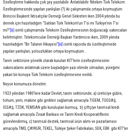
Özelleştirme hakkında çok şey yazılabilir. Anlatılabilir. Nitekim Türk Telekom
Özelleştirmesinde yapılan yanlışları (?) iki çalışmamda ortaya koymuştum.
Birincisi Başkent İktisatçılar Derneği Genel Sekreteri iken 2004 yılında bu
dernek için hazırladığım “Satılan Türk Telekom’un T’si mi Türkiye’nin T’si
mi?”
[ii]
isimli çalışmamda Telekom Özelleştirmesinin doğuracağı sakıncaları
belirtmiştim. Telekomcular Derneği Başkan Yardımcısı iken, 2009 yılında
hazırladığım “Bir Talanın Hikayesi”
[iii]
isimli raporda da özelleştirmede
yapılan yanlışları, yolsuzlukları ortaya koymuştum…
Tarım sektörüne yönelik olarak kurulan KİT’lerin özelleştirmesinin
sakıncalarını anlatmak üzere başladığım yazı elimde olmadan, yüreğimi
yakan bir konuya Türk Telekom özelleştirmesine evrildi..
Neyse konumuza dönelim.
1923 yılından 1980’lere kadar Devlet, tarım sektöründe; a) üreticiye gübre,
tohum, yem, makine gibi girdileri sağlamak amacıyla TİGEM, TÜGSAŞ,
İGSAŞ, TZDK, YEMSAN gibi kuruluşları kurmuş, b) çiftçiye tarımsal kredi
sağlamak amacıyla Ziraat Bankası ve Tarım Kredi Kooperatiflerini
görevlendirmiş, c) tarımsal destek, tarımsal ürün alımı ve pazarlaması
amacıyla TMO, ÇAYKUR, TEKEL,
Türkiye Şeker Fabrikaları
, SEK, EBK gibi KİT’ler