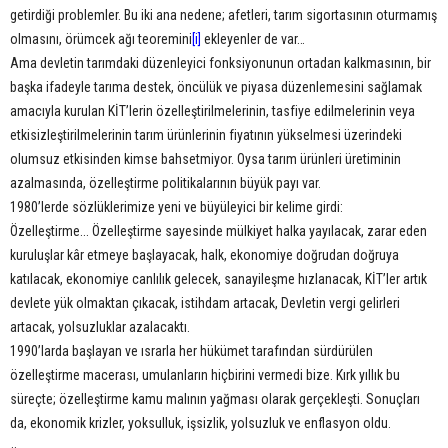
getirdiği problemler. Bu iki ana nedene; afetleri, tarım sigortasının oturmamış
olmasını, örümcek ağı teoremini
[i]
ekleyenler de var…
Ama devletin tarımdaki düzenleyici fonksiyonunun ortadan kalkmasının, bir
başka ifadeyle tarıma destek, öncülük ve piyasa düzenlemesini sağlamak
amacıyla kurulan KİT’lerin özelleştirilmelerinin, tasfiye edilmelerinin veya
etkisizleştirilmelerinin tarım ürünlerinin fiyatının yükselmesi üzerindeki
olumsuz etkisinden kimse bahsetmiyor. Oysa tarım ürünleri üretiminin
azalmasında, özelleştirme politikalarının büyük payı var.
1980’lerde sözlüklerimize yeni ve büyüleyici bir kelime girdi:
Özelleştirme... Özelleştirme sayesinde mülkiyet halka yayılacak, zarar eden
kuruluşlar kâr etmeye başlayacak, halk, ekonomiye doğrudan doğruya
katılacak, ekonomiye canlılık gelecek, sanayileşme hızlanacak, KİT’ler artık
devlete yük olmaktan çıkacak, istihdam artacak, Devletin vergi gelirleri
artacak, yolsuzluklar azalacaktı.
1990’larda başlayan ve ısrarla her hükümet tarafından sürdürülen
özelleştirme macerası, umulanların hiçbirini vermedi bize. Kırk yıllık bu
süreçte; özelleştirme kamu malının yağması olarak gerçekleşti. Sonuçları
da, ekonomik krizler, yoksulluk, işsizlik, yolsuzluk ve enflasyon oldu.