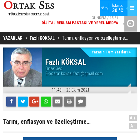
GÜNDEM / 15:51
İstanbul
30 °C
DIJITAL REKLAM PASTASI VE YEREL MEDYA
SPOR / 14:20
YAD’DAN
GENÇLERBIRLIĞI SPOR KULÜBÜNDEN AÇIKLAMA GELDI
Tarım, enflasyon ve özelleştirme…
YAZARLAR
Fazlı KÖKSAL
Yazarın Tüm Yazıları >
Fazlı KÖKSAL
Ortak Ses
E-posta:
koksal.fazli@gmail.com
11:43
23 Ekim 2021
A+
Tarım, enflasyon ve özelleştirme…
A-