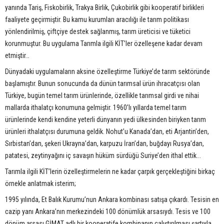
yanında Tariş, Fiskobirlik, Trakya Birlik, Çukobirlik gibi kooperatif birlikleri
faaliyete geçirmiştir. Bu kamu kurumları aracılığı ile tarım politikası
yönlendirilmiş, çiftçiye destek sağlanmış, tarım üreticisi ve tüketici
korunmuştur. Bu uygulama Tarımla ilgili KİT’ler özelleşene kadar devam
etmiştir…
Dünyadaki uygulamaların aksine özelleştirme Türkiye’de tarım sektöründe
başlamıştır. Bunun sonucunda da dünün tarımsal ürün ihracatçısı olan
Türkiye, bugün temel tarım ürünlerinde, özellikle tarımsal girdi ve nihai
mallarda ithalatçı konumuna gelmiştir. 1960’lı yıllarda temel tarım
ürünlerinde kendi kendine yeterli dünyanın yedi ülkesinden biriyken tarım
ürünleri ithalatçısı durumuna geldik. Nohut’u Kanada’dan, eti Arjantin’den,
Sırbistan’dan, şekeri Ukrayna’dan, karpuzu İran’dan, buğdayı Rusya’dan,
patatesi, zeytinyağını iç savaşın hüküm sürdüğü Suriye’den ithal ettik...
Tarımla ilgili KİT’lerin özelleştirmelerin ne kadar çarpık gerçekleştiğini birkaç
örnekle anlatmak isterim;
1995 yılında, Et Balık Kurumu’nun Ankara kombinası satışa çıkardı. Tesisin en
cazip yanı Ankara’nın merkezindeki 100 dönümlük arsasıydı. Tesis ve 100
dönüm arsası GİMAT adlı bir kooperatife kombinanın çalıştırılması şartıyla