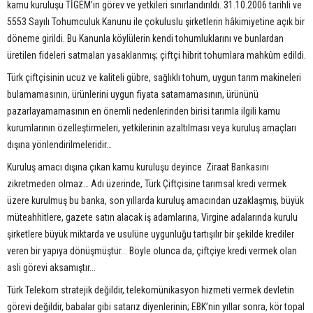
kamu kuruluşu TİGEM’in görev ve yetkileri sınırlandırıldı. 31.10.2006 tarihli ve
5553 Sayılı Tohumculuk Kanunu ile çokuluslu şirketlerin hâkimiyetine açık bir
döneme girildi. Bu Kanunla köylülerin kendi tohumluklarını ve bunlardan
üretilen fideleri satmaları yasaklanmış; çiftçi hibrit tohumlara mahkûm edildi.
Türk çiftçisinin ucuz ve kaliteli gübre, sağlıklı tohum, uygun tarım makineleri
bulamamasının, ürünlerini uygun fiyata satamamasının, ürününü
pazarlayamamasının en önemli nedenlerinden birisi tarımla ilgili kamu
kurumlarının özelleştirmeleri, yetkilerinin azaltılması veya kuruluş amaçları
dışına yönlendirilmeleridir…
Kuruluş amacı dışına çıkan kamu kuruluşu deyince Ziraat Bankasını
zikretmeden olmaz… Adı üzerinde, Türk Çiftçisine tarımsal kredi vermek
üzere kurulmuş bu banka, son yıllarda kuruluş amacından uzaklaşmış, büyük
müteahhitlere, gazete satın alacak iş adamlarına, Virgine adalarında kurulu
şirketlere büyük miktarda ve usulüne uygunluğu tartışılır bir şekilde krediler
veren bir yapıya dönüşmüştür... Böyle olunca da, çiftçiye kredi vermek olan
asli görevi aksamıştır...
Türk Telekom stratejik değildir, telekomünikasyon hizmeti vermek devletin
görevi değildir, babalar gibi satarız diyenlerinin; EBK’nin yıllar sonra, kör topal