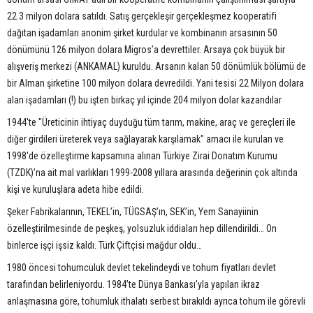
22.3 milyon dolara satıldı. Satış gerçekleşir gerçekleşmez kooperatifi
dağıtan işadamları anonim şirket kurdular ve kombinanın arsasının 50
dönümünü 126 milyon dolara Migros’a devrettiler. Arsaya çok büyük bir
alışveriş merkezi (ANKAMAL) kuruldu. Arsanın kalan 50 dönümlük bölümü de
bir Alman şirketine 100 milyon dolara devredildi. Yani tesisi 22 Milyon dolara
alan işadamları (!) bu işten birkaç yıl içinde 204 milyon dolar kazandılar
1944'te "Üreticinin ihtiyaç duyduğu tüm tarım, makine, araç ve gereçleri ile
diğer girdileri üreterek veya sağlayarak karşılamak" amacı ile kurulan ve
1998'de özelleştirme kapsamına alınan Türkiye Zirai Donatım Kurumu
(TZDK)’na ait mal varlıkları 1999-2008 yıllara arasında değerinin çok altında
kişi ve kuruluşlara adeta hibe edildi.
Şeker Fabrikalarının, TEKEL’in, TÜGSAŞ’ın, SEK’in, Yem Sanayiinin
özelleştirilmesinde de peşkeş, yolsuzluk iddiaları hep dillendirildi… On
binlerce işçi işsiz kaldı. Türk Çiftçisi mağdur oldu…
1980 öncesi tohumculuk devlet tekelindeydi ve tohum fiyatları devlet
tarafından belirleniyordu. 1984’te Dünya Bankası’yla yapılan ikraz
anlaşmasına göre, tohumluk ithalatı serbest bırakıldı ayrıca tohum ile görevli