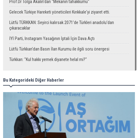
Prof.Dr Tolga Akalın'dan "Mekanın tahakkümü"
Gelecek Türkiye Hareketi yöneticileri Kırıkkale'yi ziyaret etti.
Lütfü TÜRKKAN: Seyirci kalırsak 2071’de Türkleri anadolu’dan
çıkaracaklar
İYİ Parti, Instagram Yasağının İptali İçin Dava Açtı
Lütfü Türkkan’dan Basın İlan Kurumu ile ilgili soru önergesi
Türkkan: "Kul hakkı yemek diyanete helal mi?"
Bu Kategorideki Diğer Haberler