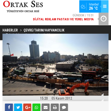
İstanbul
26 °C
GÜNDEM / 15:51
DIJITAL REKLAM PASTASI VE YEREL MEDYA
YAD’DAN
SPOR / 14:20
GENÇLERBIRLIĞI SPOR KULÜBÜNDEN AÇIKLAMA GELDI
HABERLER
ÇEVRE/TARIM/HAYVANCILIK
Taksim'de çalışmalar başladı!
15:20
05 Kasım 2012