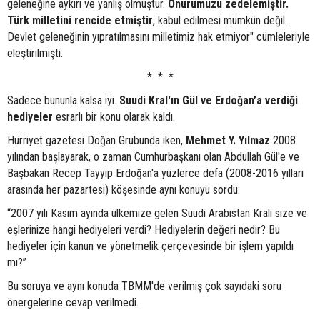
geleneğine aykırı ve yanlış olmuştur.
Onurumuzu zedelemiştir.
Türk milletini rencide etmiştir
, kabul edilmesi mümkün değil.
Devlet geleneğinin yıpratılmasını milletimiz hak etmiyor" cümleleriyle
eleştirilmişti.
* * *
Sadece bununla kalsa iyi.
Suudi Kral'ın Gül ve Erdoğan’a verdiği
hediyeler
esrarlı bir konu olarak kaldı.
Hürriyet gazetesi Doğan Grubunda iken,
Mehmet Y. Yılmaz
2008
yılından başlayarak, o zaman Cumhurbaşkanı olan Abdullah Gül'e ve
Başbakan Recep Tayyip Erdoğan'a yüzlerce defa (2008-2016 yılları
arasında her pazartesi) köşesinde aynı konuyu sordu:
“2007 yılı Kasım ayında ülkemize gelen Suudi Arabistan Kralı size ve
eşlerinize hangi hediyeleri verdi? Hediyelerin değeri nedir? Bu
hediyeler için kanun ve yönetmelik çerçevesinde bir işlem yapıldı
mı?”
Bu soruya ve aynı konuda TBMM'de verilmiş çok sayıdaki soru
önergelerine cevap verilmedi.