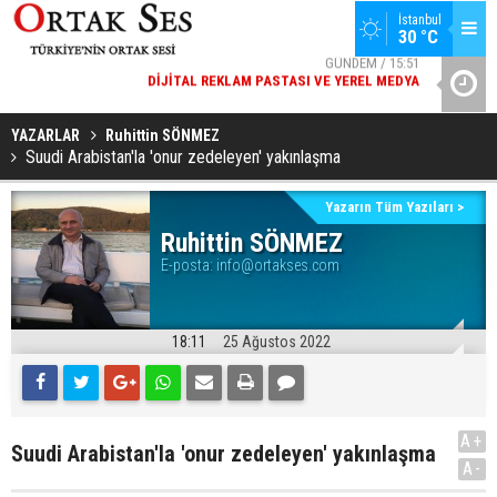
GÜNDEM / 15:51
İstanbul
30 °C
DIJITAL REKLAM PASTASI VE YEREL MEDYA
SPOR / 14:20
YAD’DAN
GENÇLERBIRLIĞI SPOR KULÜBÜNDEN AÇIKLAMA GELDI
YAZARLAR
Ruhittin SÖNMEZ
Suudi Arabistan'la 'onur zedeleyen' yakınlaşma
Yazarın Tüm Yazıları >
Ruhittin SÖNMEZ
E-posta:
info@ortakses.com
18:11
25 Ağustos 2022
A+
Suudi Arabistan'la 'onur zedeleyen' yakınlaşma
A-