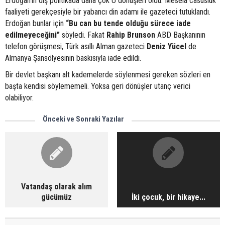
Erdoğan’ın dış politikada daha çok U dönüşleri oldu. Mesela casusluk
faaliyeti gerekçesiyle bir yabancı din adamı ile gazeteci tutuklandı.
Erdoğan bunlar için
“Bu can bu tende olduğu sürece iade
edilmeyeceğini”
söyledi. Fakat
Rahip Brunson
ABD Başkanının
telefon görüşmesi, Türk asıllı Alman gazeteci
Deniz Yücel
de
Almanya Şansölyesinin baskısıyla iade edildi.
Bir devlet başkanı alt kademelerde söylenmesi gereken sözleri en
başta kendisi söylememeli. Yoksa geri dönüşler utanç verici
olabiliyor.
Önceki ve Sonraki Yazılar
Vatandaş olarak alım
gücümüz
İki çocuk, bir hikaye...