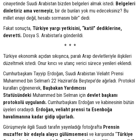
cinayetinde Suudi Arabistan bizden belgeleri almak istedi.
Belgeleri
dinletiriz ama vermeyiz
, bir de bunları yok mu edeceksiniz? Bu
millet enayi değil, hesabı sormasını bilir” dedi.
Fakat sonuçta,
Türkiye
yargı yetkisini, “katil” dediklerine,
devretti.
Dosya S. Arabistan’a gönderildi.
* * *
Türkiye ekonomik açıdan sıkışınca, paralı Arap devletleriyle ilişkileri
düzeltmek istedi. Onur kırıcı ve utanç verici sürece yenileri eklendi.
Cumhurbaşkanı Tayyip Erdoğan, Suudi Arabistan Veliaht Prensi
Muhammed bin Selman’ı 22 Haziran’da Beştepe’de ağırladı. Protokol
kuralları çiğnenerek,
Başbakan Yardımcısı
Statüsündeki
Muhammed bin Selman için
devlet başkanı
protokolü uygulandı.
Cumhurbaşkanı Erdoğan ve kabinesinin bütün
üyeleri oradaydı.
Erdoğan, veliaht prensi ta Esenboğa
havalimanına kadar gidip uğurladı.
Görüşmeyle ilgili Suudi tarafın yayınladığı fotoğrafta
Prensin
muzaffer bir edayla alaycı gülümsemesi
ve karşısında “
Türkiye