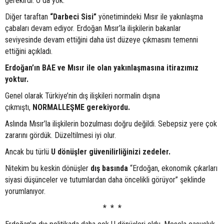
gerekirdi. O da yok.
Diğer taraftan
“Darbeci Sisi”
yönetimindeki Mısır ile yakınlaşma
çabaları devam ediyor. Erdoğan Mısır’la ilişkilerin bakanlar
seviyesinde devam ettiğini daha üst düzeye çıkmasını temenni
ettiğini açıkladı.
Erdoğan’ın
BAE ve Mısır ile olan yakınlaşmasına itirazımız
yoktur.
Genel olarak Türkiye’nin dış ilişkileri normalin dışına
çıkmıştı,
NORMALLEŞME gerekiyordu.
Aslında Mısır’la ilişkilerin bozulması doğru değildi. Sebepsiz yere çok
zararını gördük. Düzeltilmesi iyi olur.
Ancak bu türlü
U dönüşler güvenilirliğinizi zedeler.
Nitekim bu keskin dönüşler
dış basında
“Erdoğan, ekonomik çıkarları
siyasi düşünceler ve tutumlardan daha öncelikli görüyor” şeklinde
yorumlanıyor.
* * *