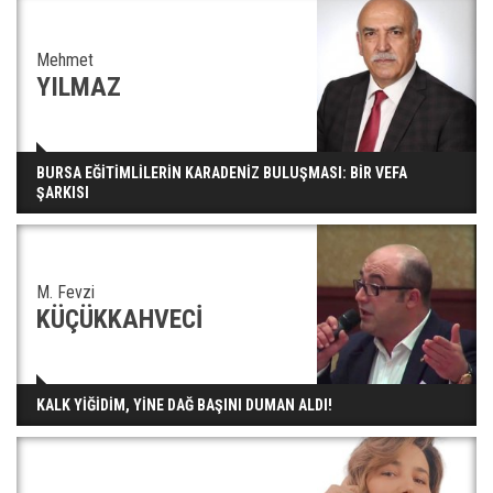
Mehmet
YILMAZ
BURSA EĞİTİMLİLERİN KARADENİZ BULUŞMASI: BİR VEFA
ŞARKISI
M. Fevzi
KÜÇÜKKAHVECİ
KALK YİĞİDİM, YİNE DAĞ BAŞINI DUMAN ALDI!