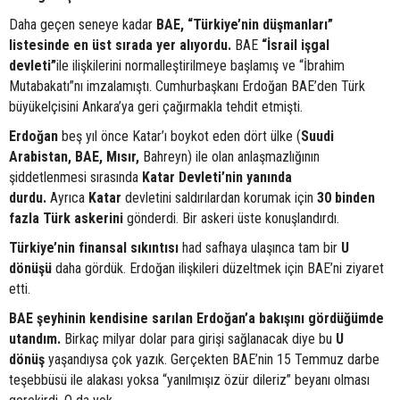
Daha geçen seneye kadar
BAE, “Türkiye’nin düşmanları”
listesinde en üst sırada yer alıyordu.
BAE
“İsrail işgal
devleti”
ile ilişkilerini normalleştirilmeye başlamış ve “İbrahim
Mutabakatı”nı imzalamıştı. Cumhurbaşkanı Erdoğan BAE’den Türk
büyükelçisini Ankara’ya geri çağırmakla tehdit etmişti.
Erdoğan
beş yıl önce Katar’ı boykot eden dört ülke (
Suudi
Arabistan, BAE, Mısır,
Bahreyn) ile olan anlaşmazlığının
şiddetlenmesi sırasında
Katar Devleti’nin yanında
durdu.
Ayrıca
Katar
devletini saldırılardan korumak için
30 binden
fazla Türk askerini
gönderdi. Bir askeri üste konuşlandırdı.
Türkiye’nin finansal sıkıntısı
had safhaya ulaşınca tam bir
U
dönüşü
daha gördük. Erdoğan ilişkileri düzeltmek için BAE’ni ziyaret
etti.
BAE şeyhinin kendisine sarılan Erdoğan’a bakışını gördüğümde
utandım.
Birkaç milyar dolar para girişi sağlanacak diye bu
U
dönüş
yaşandıysa çok yazık. Gerçekten BAE’nin 15 Temmuz darbe
teşebbüsü ile alakası yoksa “yanılmışız özür dileriz” beyanı olması