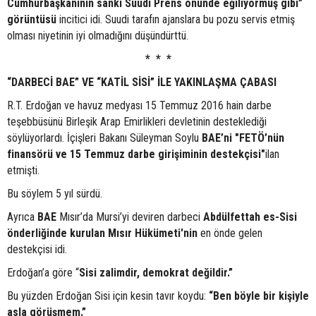
Cumhurbaşkanının sanki Suudi Prens önünde eğiliyormuş gibi”
görüntüsü
incitici idi. Suudi tarafın ajanslara bu pozu servis etmiş
olması niyetinin iyi olmadığını düşündürttü.
* * *
“DARBECİ BAE” VE “KATİL SİSİ” İLE YAKINLAŞMA ÇABASI
R.T. Erdoğan ve havuz medyası 15 Temmuz 2016 hain darbe
teşebbüsünü Birleşik Arap Emirlikleri devletinin desteklediği
söylüyorlardı. İçişleri Bakanı Süleyman Soylu
BAE’ni "FETÖ’nün
finansörü ve 15 Temmuz darbe girişiminin destekçisi"
ilan
etmişti.
Bu söylem 5 yıl sürdü.
Ayrıca
BAE
Mısır’da Mursi’yi deviren darbeci
Abdülfettah es-Sisi
önderliğinde kurulan Mısır Hükümeti'nin
en önde gelen
destekçisi idi.
Erdoğan’a göre “
Sisi zalimdir, demokrat değildir.”
Bu yüzden Erdoğan Sisi için kesin tavır koydu:
“Ben böyle bir kişiyle
asla görüşmem.”