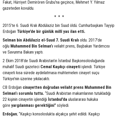
Fakat, Hürriyet Demirören Grubu'na geçince, Mehmet Y. Yılmaz
gazeteden kovuldu.
* * *
2015’te 6. Suudi Kralı Abdülaziz bin Suud öldü. Cumhurbaşkanı Tayyip
Erdoğan
Türkiye’de bir günlük millî yas ilan etti.
Selman bin Abdülaziz el-Suud
7. Suudi Kralı
oldu. 2017’de
oğlu
Muhammed Bin Selman’ı
veliaht prens, Başbakan Yardımcısı
ve Savunma Bakanı yaptı.
2 Ekim 2018’de Suudi Arabistan’ın İstanbul Başkonsolosluğunda
muhalif Suudi gazeteci
Cemal Kaşıkçı cinayeti
işlendi. Türkiye
cinayeti kısa sürede aydınlatmasa muhtemelen cinayet suçu
Türkiye’nin üzerine yıkılacaktı.
CB Erdoğan
cinayetten doğrudan veliaht prens Muhammed Bin
Selman’ı sorumlu tuttu.
“Suudi Arabistan makamlarının tutukladığı
22 kişinin cinayetin işlendiği
İstanbul’da
uluslara
rası hukuka
göre
yargılanması gerektiğini”
söyledi.
Erdoğan
; “Kaşıkçı konsoloslukta alçakça şehit edildi. Kaşıkçı