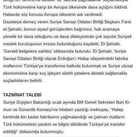
Türk hükümetine karşı bir Avrupa ülkesinde dava açtığını bildirdi.
Haberde söz konusu Avrupa ülkesinin adı verilmedi.
Gazeteye demeç veren Suriye Sanayi Odaları Birliği Başkanı Faris
el-Şehabi, bunun siyasî görüşlerden bağımsız, hak aramaya
yönelik bir dava olduğunu ve dava dilekçesinde çok sayıda Suriyeli
meslek kuruluşunun imzası bulunduğunu kaydetti. El-Şehabi,
'Gerekli belgelere sahibiz' iddiasında bulundu. El-Şehabi, Suriye
Sanayi Odaları Birliği olarak Erdoğan'ı Halep vilayetindeki fabrika
mallarının Türkiye'ye transferine katkıda bulunmak ve Suriye ulusal
ekonomisine karşı suç işleyen silahlı çetelere destek sağlamakla
suçladıklarını belirtti.
TAZMİNAT TALEBİ
Suriye Dışişleri Bakanlığı ocak ayında BM Genel Sekreteri Ban Ki-
mun ve Güvenlik Konseyi'ne hitaben yazdığı mektupta, “Halep
kentinde bin kadar fabrikanın yağmalandığı ve çalınan malların
Türk hükümetinin yardım ve bilgisi dâhilinde Türkiye'ye transfer
edildiği” iddiasında bulunmuştu.