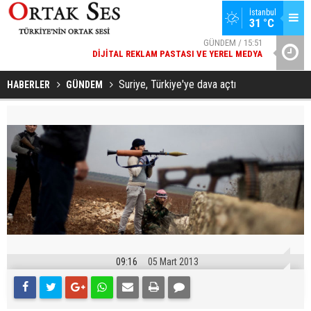
İstanbul
GÜNDEM / 15:51
31 °C
DIJITAL REKLAM PASTASI VE YEREL MEDYA
SPOR / 14:20
YAD’DAN
GENÇLERBIRLIĞI SPOR KULÜBÜNDEN AÇIKLAMA GELDI
Suriye, Türkiye'ye dava açtı
HABERLER
GÜNDEM
09:16
05 Mart 2013