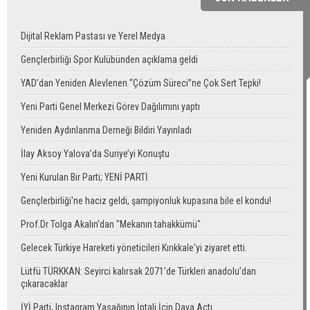
Dijital Reklam Pastası ve Yerel Medya
Gençlerbirliği Spor Kulübünden açıklama geldi
YAD’dan Yeniden Alevlenen “Çözüm Süreci”ne Çok Sert Tepki!
Yeni Parti Genel Merkezi Görev Dağılımını yaptı
Yeniden Aydınlanma Derneği Bildiri Yayınladı
İlay Aksoy Yalova’da Suriye’yi Konuştu
Yeni Kurulan Bir Parti; YENİ PARTİ
Gençlerbirliği'ne haciz geldi, şampiyonluk kupasına bile el kondu!
Prof.Dr Tolga Akalın'dan "Mekanın tahakkümü"
Gelecek Türkiye Hareketi yöneticileri Kırıkkale'yi ziyaret etti.
Lütfü TÜRKKAN: Seyirci kalırsak 2071’de Türkleri anadolu’dan
çıkaracaklar
İYİ Parti, Instagram Yasağının İptali İçin Dava Açtı