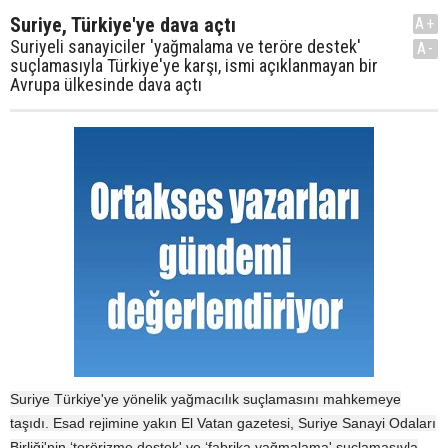
Suriye, Türkiye'ye dava açtı
A+
Suriyeli sanayiciler 'yağmalama ve teröre destek'
A-
suçlamasıyla Türkiye'ye karşı, ismi açıklanmayan bir
Avrupa ülkesinde dava açtı
Suriye Türkiye'ye yönelik yağmacılık suçlamasını mahkemeye
taşıdı. Esad rejimine yakın El Vatan gazetesi, Suriye Sanayi Odaları
Birliği'nin ‘terörizme destek' ve ‘fabrika yağmalama' suçlamasıyla