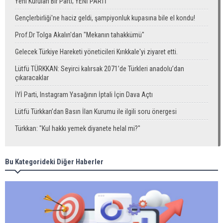
Yeni Kurulan Bir Parti; YENİ PARTİ
Gençlerbirliği'ne haciz geldi, şampiyonluk kupasına bile el kondu!
Prof.Dr Tolga Akalın'dan "Mekanın tahakkümü"
Gelecek Türkiye Hareketi yöneticileri Kırıkkale'yi ziyaret etti.
Lütfü TÜRKKAN: Seyirci kalırsak 2071’de Türkleri anadolu’dan
çıkaracaklar
İYİ Parti, Instagram Yasağının İptali İçin Dava Açtı
Lütfü Türkkan’dan Basın İlan Kurumu ile ilgili soru önergesi
Türkkan: "Kul hakkı yemek diyanete helal mi?"
Bu Kategorideki Diğer Haberler