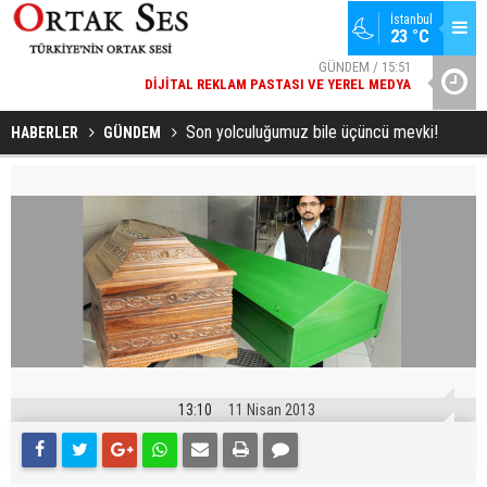
İstanbul
GÜNDEM / 15:51
23 °C
DIJITAL REKLAM PASTASI VE YEREL MEDYA
SPOR / 14:20
YAD’DAN
GENÇLERBIRLIĞI SPOR KULÜBÜNDEN AÇIKLAMA GELDI
Son yolculuğumuz bile üçüncü mevki!
HABERLER
GÜNDEM
13:10
11 Nisan 2013