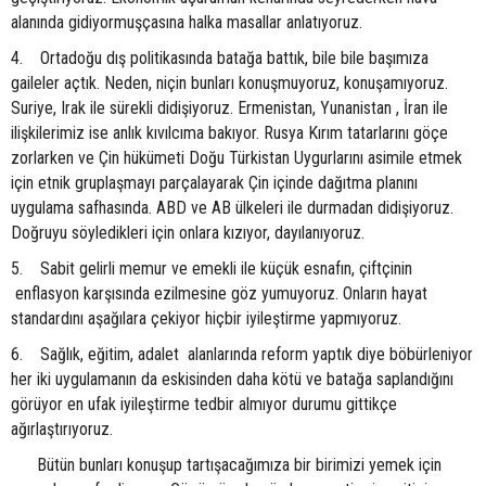
alanında gidiyormuşçasına halka masallar anlatıyoruz.
4. Ortadoğu dış politikasında batağa battık, bile bile başımıza
gaileler açtık. Neden, niçin bunları konuşmuyoruz, konuşamıyoruz.
Suriye, Irak ile sürekli didişiyoruz. Ermenistan, Yunanistan , İran ile
ilişkilerimiz ise anlık kıvılcıma bakıyor. Rusya Kırım tatarlarını göçe
zorlarken ve Çin hükümeti Doğu Türkistan Uygurlarını asimile etmek
için etnik gruplaşmayı parçalayarak Çin içinde dağıtma planını
uygulama safhasında. ABD ve AB ülkeleri ile durmadan didişiyoruz.
Doğruyu söyledikleri için onlara kızıyor, dayılanıyoruz.
5. Sabit gelirli memur ve emekli ile küçük esnafın, çiftçinin
enflasyon karşısında ezilmesine göz yumuyoruz. Onların hayat
standardını aşağılara çekiyor hiçbir iyileştirme yapmıyoruz.
6. Sağlık, eğitim, adalet alanlarında reform yaptık diye böbürleniyor
her iki uygulamanın da eskisinden daha kötü ve batağa saplandığını
görüyor en ufak iyileştirme tedbir almıyor durumu gittikçe
ağırlaştırıyoruz.
Bütün bunları konuşup tartışacağımıza bir birimizi yemek için