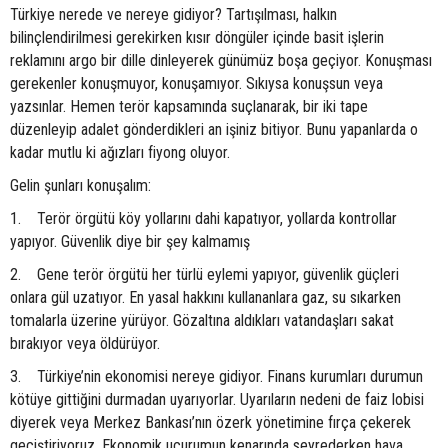
Türkiye nerede ve nereye gidiyor? Tartışılması, halkın
bilinçlendirilmesi gerekirken kısır döngüler içinde basit işlerin
reklamını argo bir dille dinleyerek günümüz boşa geçiyor. Konuşması
gerekenler konuşmuyor, konuşamıyor. Sıkıysa konuşsun veya
yazsınlar. Hemen terör kapsamında suçlanarak, bir iki tape
düzenleyip adalet gönderdikleri an işiniz bitiyor. Bunu yapanlarda o
kadar mutlu ki ağızları fiyong oluyor.
Gelin şunları konuşalım:
1. Terör örgütü köy yollarını dahi kapatıyor, yollarda kontrollar
yapıyor. Güvenlik diye bir şey kalmamış
2. Gene terör örgütü her türlü eylemi yapıyor, güvenlik güçleri
onlara gül uzatıyor. En yasal hakkını kullananlara gaz, su sıkarken
tomalarla üzerine yürüyor. Gözaltına aldıkları vatandaşları sakat
bırakıyor veya öldürüyor.
3. Türkiye’nin ekonomisi nereye gidiyor. Finans kurumları durumun
kötüye gittiğini durmadan uyarıyorlar. Uyarıların nedeni de faiz lobisi
diyerek veya Merkez Bankası’nın özerk yönetimine fırça çekerek
geçiştiriyoruz. Ekonomik uçurumun kenarında seyrederken hava