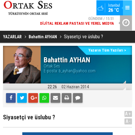
İstanbul
26 °C
GÜNDEM / 15:51
DIJITAL REKLAM PASTASI VE YEREL MEDYA
YAD’DAN
SPOR / 14:20
GENÇLERBIRLIĞI SPOR KULÜBÜNDEN AÇIKLAMA GELDI
Siyasetçi ve üslubu ?
YAZARLAR
Bahattin AYHAN
Yazarın Tüm Yazıları >
Bahattin AYHAN
Ortak Ses
E-posta:
b_ayhan@yahoo.com
22:26
02 Haziran 2014
A+
Siyasetçi ve üslubu ?
A-