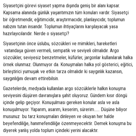
Siyasetçini görevi siyaset yapma dışında geniş bir alanı kapsar.
Kapsama alanında günlük yaşantımızın tüm konuları vardır. Siyasetçi
bir öğretmendir, eğitimcidir, araştırmacıdır, planlayıcıdır, toplumun
nabzını tutan insandır. Toplumun ihtiyaçlarını karşılayacak yasa
hazırlayıcılarıdır. Nerde o siyasetçi?
Siyasetçinin önce üslubu, sözcükleri ve mimikleri, hareketleri
vatandaşa güven vermeli, sempatik ve seviyeli olmalıdır. Argo
sözcükler, seviyesiz benzetmeler, küfürler, jargonlar kullanılarak halka
örnek olunmaz. Olunmuyor da. Konuşmaları halka yol gösterici, eğitici,
birleştirici yumuşak ve etkin tarza olmalıdır ki saygınlık kazansın,
saygınlığını devam ettirebilsin.
Gazetelerde, medyada kullanılan argo sözcüklerle halkın konuşma
seviyesini düşüren davranışlara şahit oluyoruz. Gündem kısır döngü
içinde gelip geçiyor. Konuşulması gereken konular asla ve asla
konuşulmuyor. Yaparım, asarım, keserim, sürerim…… Düşüne biliyor
musunuz bu tarz konuşmaları dinleyen ve okuyan her halde
beyefendiliğe, hanımefendiliğe özenmeyecektir. Demek konuşma bu
diyerek yanlış yolda toplum içindeki yerini alacaktır.