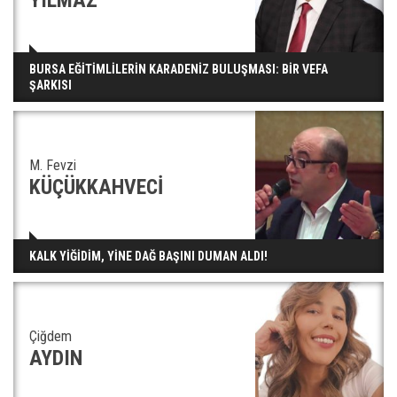
YILMAZ
BURSA EĞİTİMLİLERİN KARADENİZ BULUŞMASI: BİR VEFA
ŞARKISI
M. Fevzi
KÜÇÜKKAHVECİ
KALK YİĞİDİM, YİNE DAĞ BAŞINI DUMAN ALDI!
Çiğdem
AYDIN