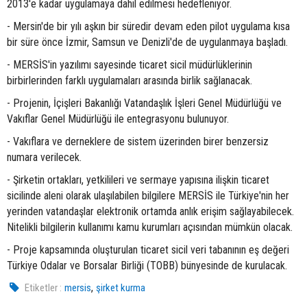
2013'e kadar uygulamaya dahil edilmesi hedefleniyor.
- Mersin'de bir yılı aşkın bir süredir devam eden pilot uygulama kısa
bir süre önce İzmir, Samsun ve Denizli'de de uygulanmaya başladı.
- MERSİS'in yazılımı sayesinde ticaret sicil müdürlüklerinin
birbirlerinden farklı uygulamaları arasında birlik sağlanacak.
- Projenin, İçişleri Bakanlığı Vatandaşlık İşleri Genel Müdürlüğü ve
Vakıflar Genel Müdürlüğü ile entegrasyonu bulunuyor.
- Vakıflara ve derneklere de sistem üzerinden birer benzersiz
numara verilecek.
- Şirketin ortakları, yetkilileri ve sermaye yapısına ilişkin ticaret
sicilinde aleni olarak ulaşılabilen bilgilere MERSİS ile Türkiye'nin her
yerinden vatandaşlar elektronik ortamda anlık erişim sağlayabilecek.
Nitelikli bilgilerin kullanımı kamu kurumları açısından mümkün olacak.
- Proje kapsamında oluşturulan ticaret sicil veri tabanının eş değeri
Türkiye Odalar ve Borsalar Birliği (TOBB) bünyesinde de kurulacak.
,
Etiketler :
mersis
şirket kurma