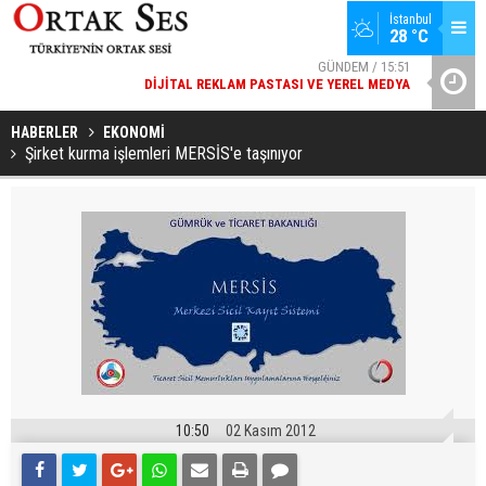
GÜNDEM / 15:51
İstanbul
DIJITAL REKLAM PASTASI VE YEREL MEDYA
28 °C
SPOR / 14:20
YAD’DAN
GENÇLERBIRLIĞI SPOR KULÜBÜNDEN AÇIKLAMA GELDI
HABERLER
EKONOMİ
Şirket kurma işlemleri MERSİS'e taşınıyor
10:50
02 Kasım 2012