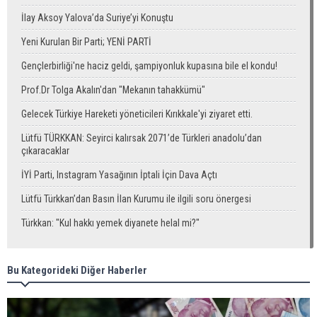
İlay Aksoy Yalova’da Suriye’yi Konuştu
Yeni Kurulan Bir Parti; YENİ PARTİ
Gençlerbirliği'ne haciz geldi, şampiyonluk kupasına bile el kondu!
Prof.Dr Tolga Akalın'dan "Mekanın tahakkümü"
Gelecek Türkiye Hareketi yöneticileri Kırıkkale'yi ziyaret etti.
Lütfü TÜRKKAN: Seyirci kalırsak 2071’de Türkleri anadolu’dan
çıkaracaklar
İYİ Parti, Instagram Yasağının İptali İçin Dava Açtı
Lütfü Türkkan’dan Basın İlan Kurumu ile ilgili soru önergesi
Türkkan: "Kul hakkı yemek diyanete helal mi?"
Bu Kategorideki Diğer Haberler