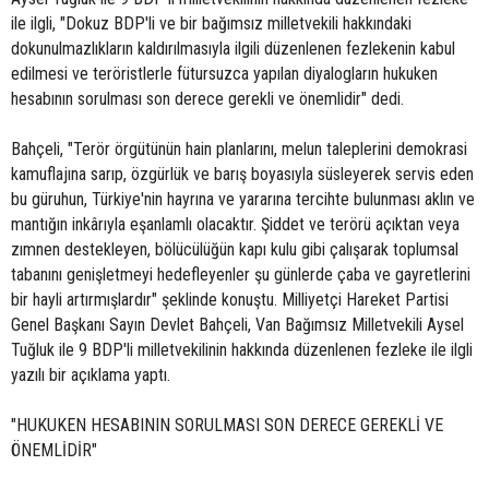
ile ilgli, "Dokuz BDP'li ve bir bağımsız milletvekili hakkındaki
dokunulmazlıkların kaldırılmasıyla ilgili düzenlenen fezlekenin kabul
edilmesi ve teröristlerle fütursuzca yapılan diyalogların hukuken
hesabının sorulması son derece gerekli ve önemlidir" dedi.
Bahçeli, "Terör örgütünün hain planlarını, melun taleplerini demokrasi
kamuflajına sarıp, özgürlük ve barış boyasıyla süsleyerek servis eden
bu güruhun, Türkiye'nin hayrına ve yararına tercihte bulunması aklın ve
mantığın inkârıyla eşanlamlı olacaktır. Şiddet ve terörü açıktan veya
zımnen destekleyen, bölücülüğün kapı kulu gibi çalışarak toplumsal
tabanını genişletmeyi hedefleyenler şu günlerde çaba ve gayretlerini
bir hayli artırmışlardır" şeklinde konuştu. Milliyetçi Hareket Partisi
Genel Başkanı Sayın Devlet Bahçeli, Van Bağımsız Milletvekili Aysel
Tuğluk ile 9 BDP'li milletvekilinin hakkında düzenlenen fezleke ile ilgli
yazılı bir açıklama yaptı.
"HUKUKEN HESABININ SORULMASI SON DERECE GEREKLİ VE
ÖNEMLİDİR"