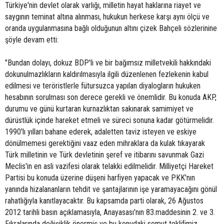
Türkiye'nin devlet olarak varlığı, milletin hayat haklarına riayet ve
saygının teminat altına alınması, hukukun herkese karşı aynı ölçü ve
oranda uygulanmasına bağlı olduğunun altını çizek Bahçeli sözlerinine
şöyle devam etti:
"Bundan dolayı, dokuz BDP'li ve bir bağımsız milletvekili hakkındaki
dokunulmazlıkların kaldırılmasıyla ilgili düzenlenen fezlekenin kabul
edilmesi ve teröristlerle fütursuzca yapılan diyalogların hukuken
hesabının sorulması son derece gerekli ve önemlidir. Bu konuda AKP,
durumu ve günü kurtaran kurnazlıktan sakınarak samimiyet ve
dürüstlük içinde hareket etmeli ve süreci sonuna kadar götürmelidir.
1990'lı yılları bahane ederek, adaletten taviz isteyen ve eskiye
dönülmemesi gerektiğini vaaz eden mihraklara da kulak tıkayarak
Türk milletinin ve Türk devletinin şeref ve itibarını savunmak Gazi
Meclis'in en asli vazifesi olarak telakki edilmelidir. Milliyetçi Hareket
Partisi bu konuda üzerine düşeni harfiyen yapacak ve PKK'nın
yanında hizalananların tehdit ve şantajlarının işe yaramayacağını gönül
rahatlığıyla kanıtlayacaktır. Bu kapsamda parti olarak, 26 Ağustos
2012 tarihli basın açıklamasıyla, Anayasası'nın 83.maddesinin 2. ve 3.
Fıkralarında değişiklik önermiş ve bu konudaki somut teklifimiz