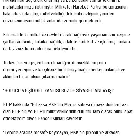
muhataplarımıza iletilmiştir. Milliyetçi Hareket Partisi bu görüşünün
hala arkasında olup, milletvekilliği dokunulmazlığının yeniden
düzenlenmesini mutlak anlamda zorunlu görmektedir.
Bilinmelidir ki, millet ve devlet olarak bağımsız yaşamamızın yegane
şartları arasında; hukuka bağlılık, adalete sadakat ve işlenmiş suçlara
da tavizsiz tutum oldukça belirleyicidir.
Türkiye'nin yolgeçen hanı olmadığını, densizliklerin prim
görmeyeceğini ve karşılıksız bırakılmayacağını herkes anlamalı ve
aklından bir an olsun çıkarmamalıdır."
"BÖLÜCÜ VE ŞİDDET YANLISI SÖZDE SİYASET ANLAYIŞI"
BDP hakkında "Bilhassa PKK'nın Meclis şubesi olmaya dünden razı
olan BDP'nin ve BDP'li milletvekillerinin durumu tam olarak bunu ispat
etmektedir" diyen Bahçeli şunları kaydetti:
"Terörle arasına mesafe koymayan, PKK'nın piyonu ve arkadan