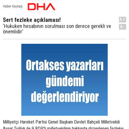
Haber Kaynağı
Sert fezleke açıklaması!
A+
'Hukuken hesabının sorulması son derece gerekli ve
A-
önemlidir'
Milliyetçi Hareket Partisi Genel Başkanı Devlet Bahçeli Milletvekili
Aysel Tuğluk ile 9 BDP'li milletvekilinin hakkında düzenlenen fezleke