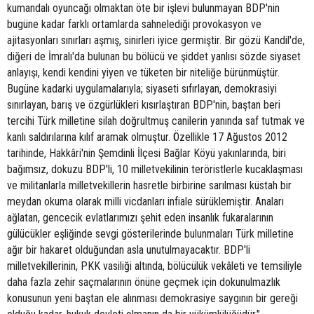
kumandalı oyuncağı olmaktan öte bir işlevi bulunmayan BDP'nin
bugüne kadar farklı ortamlarda sahnelediği provokasyon ve
ajitasyonları sınırları aşmış, sinirleri iyice germiştir. Bir gözü Kandil'de,
diğeri de İmralı'da bulunan bu bölücü ve şiddet yanlısı sözde siyaset
anlayışı, kendi kendini yiyen ve tüketen bir niteliğe bürünmüştür.
Bugüne kadarki uygulamalarıyla; siyaseti sıfırlayan, demokrasiyi
sınırlayan, barış ve özgürlükleri kısırlaştıran BDP'nin, baştan beri
tercihi Türk milletine silah doğrultmuş canilerin yanında saf tutmak ve
kanlı saldırılarına kılıf aramak olmuştur. Özellikle 17 Ağustos 2012
tarihinde, Hakkâri'nin Şemdinli İlçesi Bağlar Köyü yakınlarında, biri
bağımsız, dokuzu BDP'li, 10 milletvekilinin teröristlerle kucaklaşması
ve militanlarla milletvekillerin hasretle birbirine sarılması küstah bir
meydan okuma olarak milli vicdanları infiale sürüklemiştir. Anaları
ağlatan, gencecik evlatlarımızı şehit eden insanlık fukaralarının
gülücükler eşliğinde sevgi gösterilerinde bulunmaları Türk milletine
ağır bir hakaret olduğundan asla unutulmayacaktır. BDP'li
milletvekillerinin, PKK vasiliği altında, bölücülük vekâleti ve temsiliyle
daha fazla zehir saçmalarının önüne geçmek için dokunulmazlık
konusunun yeni baştan ele alınması demokrasiye saygının bir gereği