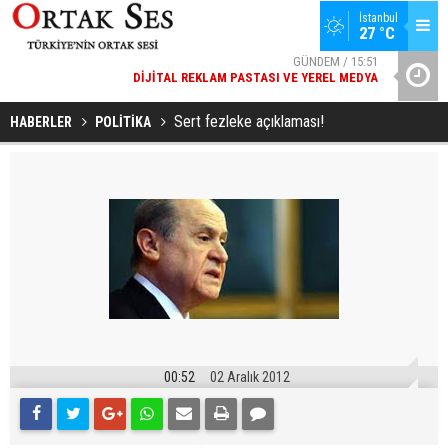
GÜNDEM / 15:51
İstanbul
27 °C
DIJITAL REKLAM PASTASI VE YEREL MEDYA
SPOR / 14:20
YAD’DAN
GENÇLERBIRLIĞI SPOR KULÜBÜNDEN AÇIKLAMA GELDI
Sert fezleke açıklaması!
HABERLER
POLİTİKA
00:52
02 Aralık 2012