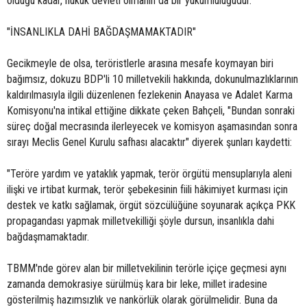
olduğu kadar, hukuk devleti olmanın da bir yükümlülüğüdür."
"İNSANLIKLA DAHİ BAĞDAŞMAMAKTADIR"
Gecikmeyle de olsa, teröristlerle arasına mesafe koymayan biri
bağımsız, dokuzu BDP'li 10 milletvekili hakkında, dokunulmazlıklarının
kaldırılmasıyla ilgili düzenlenen fezlekenin Anayasa ve Adalet Karma
Komisyonu'na intikal ettiğine dikkate çeken Bahçeli, "Bundan sonraki
süreç doğal mecrasında ilerleyecek ve komisyon aşamasından sonra
sırayı Meclis Genel Kurulu safhası alacaktır" diyerek şunları kaydetti:
"Teröre yardım ve yataklık yapmak, terör örgütü mensuplarıyla aleni
ilişki ve irtibat kurmak, terör şebekesinin fiili hâkimiyet kurması için
destek ve katkı sağlamak, örgüt sözcülüğüne soyunarak açıkça PKK
propagandası yapmak milletvekilliği şöyle dursun, insanlıkla dahi
bağdaşmamaktadır.
TBMM'nde görev alan bir milletvekilinin terörle içiçe geçmesi aynı
zamanda demokrasiye sürülmüş kara bir leke, millet iradesine
gösterilmiş hazımsızlık ve nankörlük olarak görülmelidir. Buna da