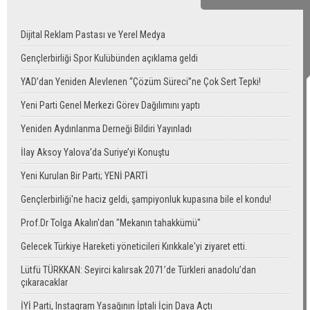
Dijital Reklam Pastası ve Yerel Medya
Gençlerbirliği Spor Kulübünden açıklama geldi
YAD’dan Yeniden Alevlenen “Çözüm Süreci”ne Çok Sert Tepki!
Yeni Parti Genel Merkezi Görev Dağılımını yaptı
Yeniden Aydınlanma Derneği Bildiri Yayınladı
İlay Aksoy Yalova’da Suriye’yi Konuştu
Yeni Kurulan Bir Parti; YENİ PARTİ
Gençlerbirliği'ne haciz geldi, şampiyonluk kupasına bile el kondu!
Prof.Dr Tolga Akalın'dan "Mekanın tahakkümü"
Gelecek Türkiye Hareketi yöneticileri Kırıkkale'yi ziyaret etti.
Lütfü TÜRKKAN: Seyirci kalırsak 2071’de Türkleri anadolu’dan
çıkaracaklar
İYİ Parti, Instagram Yasağının İptali İçin Dava Açtı