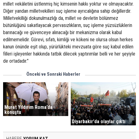
millet vekâletini üstlenmiş hiç kimsenin hakkı yoktur ve olmayacaktır.
Diğer yandan milletvekilleri suç işleme ayrıcalığına sahip değillerdir.
Milletvekilliği dokunulmazlığı da, millet ve devletin bölünmez
bütünlüğünü sakatlayacak pervasızlıkların, suç işleme yüzsüzlüklerin
barınacağı ve güvenceye alınacağı bir mekanizma olarak kabul
edilmemelidir. Görevi, sıfatı, kimliği ve kökeni ne olursa olsun herkes
kanun önünde eşit olup, yürürlükteki mevzuata göre suç kabul edilen
filleri işleyenler hakkında tatbik dilecek yaptırımlar belli ve her şeyiyle
de ortadadır."
Önceki ve Sonraki Haberler
Murat Yıldırım Roma’da
konuştu
Diyarbakır'da olaylar çıktı
HABERE
YORUM KAT