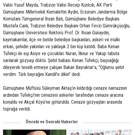
Valisi Yusuf Mayda, Trabzon Valisi Recep Kızılcık, AK Parti
Gümüşhane Milletvekili Kemalettin Aydın, Erzurum Jandarma Bölge
Komutanı Tümgeneral İhsan Batı, Gümüşhane Belediye Başkanı
Mustafa Canlı, Trabzon Belediye Başkanı Orhan Fevzi Gümrükçüoğlu,
Gümüşhane Üniversitesi Rektörü Prof. Dr. İhsan Günaydın,
kaymakamlar, ilçe ve belde belediye başkanları, askeri ve mülki
erkan, şehidin yakınları ve yaklaşık 2 bin kişi katıldı. Baba Kenan
Tüfekçi ile eşi Asiye ve çocukları Nuran, İlknur ve Yakup tabuta
sarılarak gözyaşı döktü. Şehit babası Kenan Tüfekçi, başsağlığı
dileyerek teselli etmeye çalışan Bakan Bayraktar’a, "Oğlumu şehit
verdim. Türk bayrağını Kandil'e dikin" dedi.
Gümüşhane Müftüsü Süleyman Aktaş'ın kıldırdığı cenaze namazının
ardından Tüfekçi'nin cenazesi askerler tarafından cenaze aracına
konuldu ve Akçal Köyü’ne götürüldü. Cenaze gözyaşları arasında
toprağa verildi.
Önceki ve Sonraki Haberler