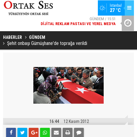
İstanbul
27 °C
GÜNDEM / 15:51
DIJITAL REKLAM PASTASI VE YEREL MEDYA
YAD’DAN
SPOR / 14:20
GENÇLERBIRLIĞI SPOR KULÜBÜNDEN AÇIKLAMA GELDI
HABERLER
GÜNDEM
Şehit onbaşı Gümüşhane'de toprağa verildi
16:44
12 Kasım 2012