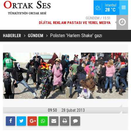
İstanbul
28 °C
GÜNDEM / 15:51
DIJITAL REKLAM PASTASI VE YEREL MEDYA
YAD’DAN
SPOR / 14:20
GENÇLERBIRLIĞI SPOR KULÜBÜNDEN AÇIKLAMA GELDI
Polisten 'Harlem Shake' gazı
HABERLER
GÜNDEM
09:50
28 Şubat 2013