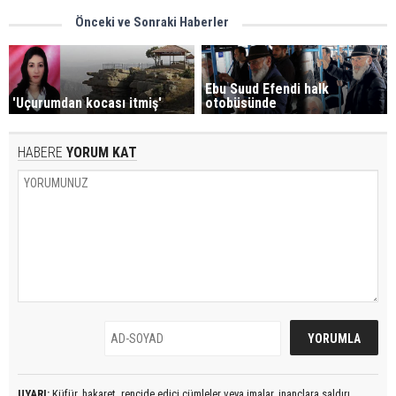
Önceki ve Sonraki Haberler
Ebu Suud Efendi halk
'Uçurumdan kocası itmiş'
otobüsünde
HABERE
YORUM KAT
UYARI:
Küfür, hakaret, rencide edici cümleler veya imalar, inançlara saldırı