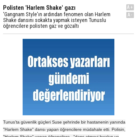
Polisten 'Harlem Shake' gazı
A+
'Gangnam Style'ın ardından fenomen olan Harlem
A-
Shake dansını sokakta yapmak isteyen Tunuslu
öğrencilere polisten gaz ve gözaltı
Tunus’ta güvenlik güçleri Suse şehrinde bir hastanenin yanında
"Harlem Shake" dansı yapan öğrencilere müdahale etti. Polisin,
"Harlem Shake" yapan öğrencilere , "dans etmeyi bırakın ve