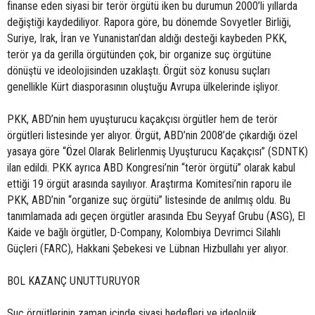
finanse eden siyasi bir terör örgütü iken bu durumun 2000’li yıllarda
değiştiği kaydediliyor. Rapora göre, bu dönemde Sovyetler Birliği,
Suriye, Irak, İran ve Yunanistan’dan aldığı desteği kaybeden PKK,
terör ya da gerilla örgütünden çok, bir organize suç örgütüne
dönüştü ve ideolojisinden uzaklaştı. Örgüt söz konusu suçları
genellikle Kürt diasporasının oluştuğu Avrupa ülkelerinde işliyor.
PKK, ABD’nin hem uyuşturucu kaçakçısı örgütler hem de terör
örgütleri listesinde yer alıyor. Örgüt, ABD’nin 2008’de çıkardığı özel
yasaya göre “Özel Olarak Belirlenmiş Uyuşturucu Kaçakçısı” (SDNTK)
ilan edildi. PKK ayrıca ABD Kongresi’nin “terör örgütü” olarak kabul
ettiği 19 örgüt arasında sayılıyor. Araştırma Komitesi’nin raporu ile
PKK, ABD’nin “organize suç örgütü” listesinde de anılmış oldu. Bu
tanımlamada adı geçen örgütler arasında Ebu Seyyaf Grubu (ASG), El
Kaide ve bağlı örgütler, D-Company, Kolombiya Devrimci Silahlı
Güçleri (FARC), Hakkani Şebekesi ve Lübnan Hizbullahı yer alıyor.
BOL KAZANÇ UNUTTURUYOR
Suç örgütlerinin zaman içinde siyasi hedefleri ve ideolojik