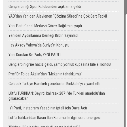
Gençlerbirliği Spor Kulübünden açıklama geldi
YAD’dan Yeniden Alevlenen “Çözüm Süreci”ne Çok Sert Tepki!
Yeni Parti Genel Merkezi Görev Dağılımını yaptı
Yeniden Aydınlanma Derneği Bildiri Yayınladı
İlay Aksoy Yalova’da Suriye’yi Konuştu
Yeni Kurulan Bir Parti; YENİ PARTİ
Gençlerbirliği'ne haciz geldi, şampiyonluk kupasına bile el kondu!
Prof.Dr Tolga Akalın'dan "Mekanın tahakkümü"
Gelecek Türkiye Hareketi yöneticileri Kırıkkale'yi ziyaret etti.
Lütfü TÜRKKAN: Seyirci kalırsak 2071’de Türkleri anadolu’dan
çıkaracaklar
İYİ Parti, Instagram Yasağının İptali İçin Dava Açtı
Lütfü Türkkan’dan Basın İlan Kurumu ile ilgili soru önergesi