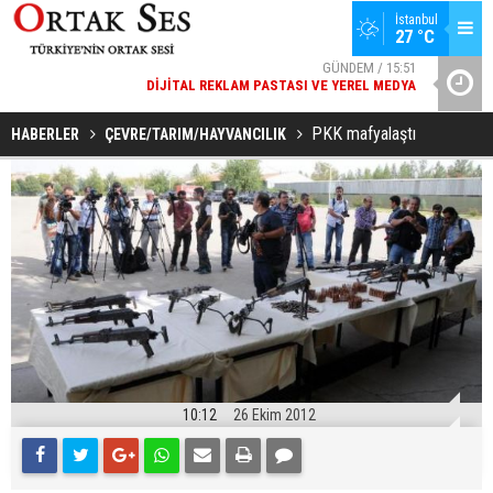
İstanbul
GÜNDEM / 15:51
27 °C
DIJITAL REKLAM PASTASI VE YEREL MEDYA
SPOR / 14:20
YAD’DAN
GENÇLERBIRLIĞI SPOR KULÜBÜNDEN AÇIKLAMA GELDI
PKK mafyalaştı
HABERLER
ÇEVRE/TARIM/HAYVANCILIK
10:12
26 Ekim 2012