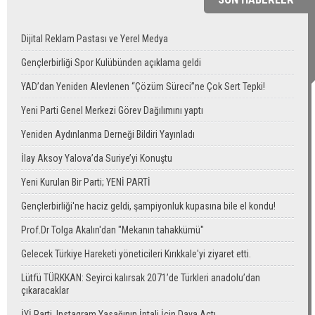
Dijital Reklam Pastası ve Yerel Medya
Gençlerbirliği Spor Kulübünden açıklama geldi
YAD’dan Yeniden Alevlenen “Çözüm Süreci”ne Çok Sert Tepki!
Yeni Parti Genel Merkezi Görev Dağılımını yaptı
Yeniden Aydınlanma Derneği Bildiri Yayınladı
İlay Aksoy Yalova’da Suriye’yi Konuştu
Yeni Kurulan Bir Parti; YENİ PARTİ
Gençlerbirliği'ne haciz geldi, şampiyonluk kupasına bile el kondu!
Prof.Dr Tolga Akalın'dan "Mekanın tahakkümü"
Gelecek Türkiye Hareketi yöneticileri Kırıkkale'yi ziyaret etti.
Lütfü TÜRKKAN: Seyirci kalırsak 2071’de Türkleri anadolu’dan
çıkaracaklar
İYİ Parti, Instagram Yasağının İptali İçin Dava Açtı