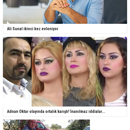
Ali Sunal ikinci kez evleniyor
Adnan Oktar olayında ortalık karıştı! İnanılmaz iddialar...