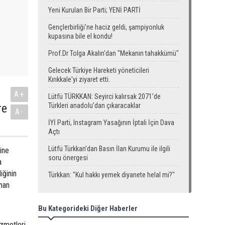
Yeni Kurulan Bir Parti; YENİ PARTİ
Gençlerbirliği'ne haciz geldi, şampiyonluk
kupasına bile el kondu!
Prof.Dr Tolga Akalın'dan "Mekanın tahakkümü"
Gelecek Türkiye Hareketi yöneticileri
Kırıkkale'yi ziyaret etti.
A+
Lütfü TÜRKKAN: Seyirci kalırsak 2071’de
re
Türkleri anadolu’dan çıkaracaklar
A-
İYİ Parti, Instagram Yasağının İptali İçin Dava
Açtı
Lütfü Türkkan’dan Basın İlan Kurumu ile ilgili
ine
soru önergesi
a
iğinin
Türkkan: "Kul hakkı yemek diyanete helal mi?"
anan
Bu Kategorideki Diğer Haberler
izmetleri