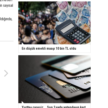
in sayısal
ldığında,
En düşük emekli maaşı 10 bin TL oldu
Yurttaş çaresiz... Son 3 ayda vatandaşın kart