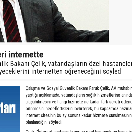
ri internette
ik Bakanı Çelik, vatandaşların özel hastanele
yeceklerini internetten öğreneceğini söyledi
Çalışma ve Sosyal Güvenlik Bakanı Faruk Çelik, AA muhabir
yaptığı açıklamada, vatandaşların sağlık hizmetlerine anınd
ulaşabilmesini ve hangi hizmete ne kadar fark ücreti ödend
bilinmesini hedeflediklerini belirterek, bu kapsamda hazırl
internet sitesinin bu ay sonuna kadar hizmete sunulmasının
planlandığını söyledi.
Çelik, ''İnternet sayfasında ayrıca özel hastanelerin hangi h