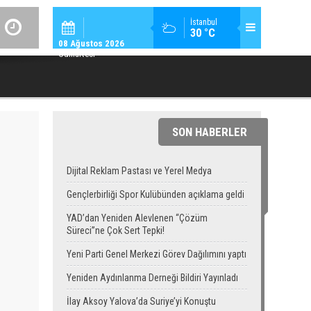
GÜNDEM / 23:
İstanbul
30 °C
YAD’DAN YENIDEN ALEVLENEN “ÇÖZÜM SÜRECI”NE ÇOK SERT TEPK
08 Ağustos 2026
Cumartesi
SON HABERLER
Dijital Reklam Pastası ve Yerel Medya
Gençlerbirliği Spor Kulübünden açıklama geldi
YAD’dan Yeniden Alevlenen “Çözüm
Süreci”ne Çok Sert Tepki!
Yeni Parti Genel Merkezi Görev Dağılımını yaptı
Yeniden Aydınlanma Derneği Bildiri Yayınladı
İlay Aksoy Yalova’da Suriye’yi Konuştu