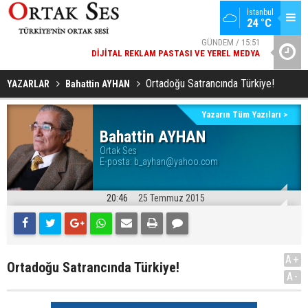
İstanbul
24 °C
GÜNDEM / 15:51
DIJITAL REKLAM PASTASI VE YEREL MEDYA
YAD’DAN
SPOR / 14:20
Ortadoğu Satrancında Türkiye!
YAZARLAR
Bahattin AYHAN
GENÇLERBIRLIĞI SPOR KULÜBÜNDEN AÇIKLAMA GELDI
Yazarın Tüm Yazıları >
Bahattin AYHAN
Ortak Ses
E-posta:
b_ayhan@yahoo.com
20:46
25 Temmuz 2015
A+
Ortadoğu Satrancında Türkiye!
A-