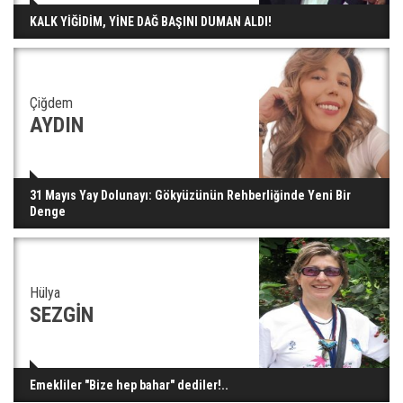
KALK YİĞİDİM, YİNE DAĞ BAŞINI DUMAN ALDI!
Çiğdem
AYDIN
31 Mayıs Yay Dolunayı: Gökyüzünün Rehberliğinde Yeni Bir
Denge
Hülya
SEZGİN
Emekliler "Bize hep bahar" dediler!..