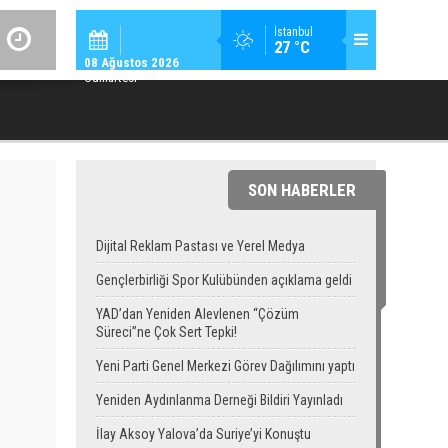
GÜNDEM / 23:
İstanbul
27 °C
YAD’DAN YENIDEN ALEVLENEN “ÇÖZÜM SÜRECI”NE ÇOK SERT TEPK
08 Ağustos 2026
Cumartesi
SON HABERLER
Dijital Reklam Pastası ve Yerel Medya
Gençlerbirliği Spor Kulübünden açıklama geldi
YAD’dan Yeniden Alevlenen “Çözüm
Süreci”ne Çok Sert Tepki!
Yeni Parti Genel Merkezi Görev Dağılımını yaptı
Yeniden Aydınlanma Derneği Bildiri Yayınladı
İlay Aksoy Yalova’da Suriye’yi Konuştu