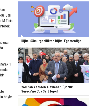
rhan
du. Vali
i M.T’nin
irterek
Dijital Sömürgecilikten Dijital Egemenliğe
abancı
da
anarak 1
şuanda
bir
YAD’dan Yeniden Alevlenen “Çözüm
ste
Süreci”ne Çok Sert Tepki!
çin böyle