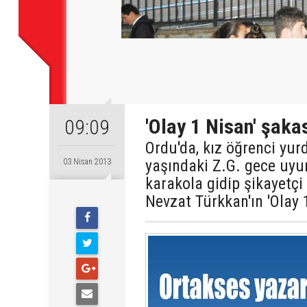
'Olay 1 Nisan' şaka
09:09
Ordu'da, kız öğrenci yurd
yaşındaki Z.G. gece uyur
03 Nisan 2013
karakola gidip şikayetçi 
Nevzat Türkkan'ın 'Olay 