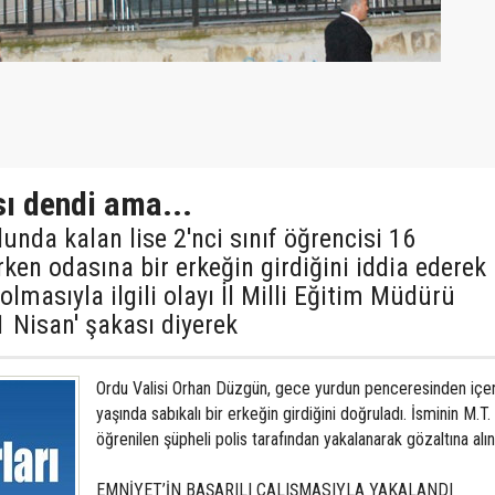
sı dendi ama...
unda kalan lise 2'nci sınıf öğrencisi 16
ken odasına bir erkeğin girdiğini iddia ederek
olmasıyla ilgili olayı İl Milli Eğitim Müdürü
1 Nisan' şakası diyerek
Ordu Valisi Orhan Düzgün, gece yurdun penceresinden içe
yaşında sabıkalı bir erkeğin girdiğini doğruladı. İsminin M.T
öğrenilen şüpheli polis tarafından yakalanarak gözaltına alın
EMNİYET’İN BAŞARILI ÇALIŞMASIYLA YAKALANDI