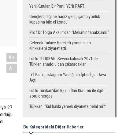
Yeni Kurulan Bir Parti; YENİ PARTİ
Gençlerbirliği'ne haciz geldi, şampiyonluk
kupasına bile el kondu!
Prof.Dr Tolga Akalın'dan "Mekanın tahakkümü"
Gelecek Türkiye Hareketi yöneticileri
Kırıkkale'yi ziyaret etti.
A+
Lütfü TÜRKKAN: Seyirci kalırsak 2071’de
Türkleri anadolu’dan çıkaracaklar
A-
İYİ Parti, Instagram Yasağının İptali İçin Dava
Açtı
Lütfü Türkkan’dan Basın İlan Kurumu ile ilgili
soru önergesi
Türkkan: "Kul hakkı yemek diyanete helal mi?"
riye 27
. olduğu
dı.
Bu Kategorideki Diğer Haberler