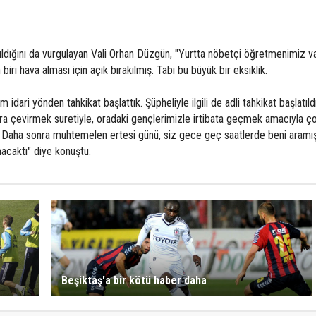
atıldığını da vurgulayan Vali Orhan Düzgün, "Yurtta nöbetçi öğretmenimiz va
ri hava alması için açık bırakılmış. Tabi bu büyük bir eksiklik.
em idari yönden tahkikat başlattık. Şüpheliyle ilgili de adli tahkikat başlatıld
ara çevirmek suretiyle, oradaki gençlerimizle irtibata geçmek amacıyla ço
. Daha sonra muhtemelen ertesi günü, siz gece geç saatlerde beni aramış
nacaktı" diye konuştu.
Beşiktaş'a bir kötü haber daha