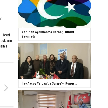
r,
Yeniden Aydınlanma Derneği Bildiri
ı. İçeri
Yayınladı
cukların
sınız
İlay Aksoy Yalova’da Suriye’yi Konuştu