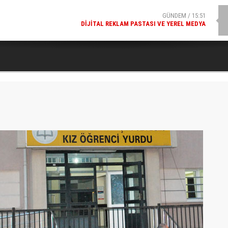
GÜNDEM / 15:51
DIJITAL REKLAM PASTASI VE YEREL MEDYA
SPOR / 14:20
GENÇLERBIRLIĞI SPOR KULÜBÜNDEN AÇIKLAMA GELDI