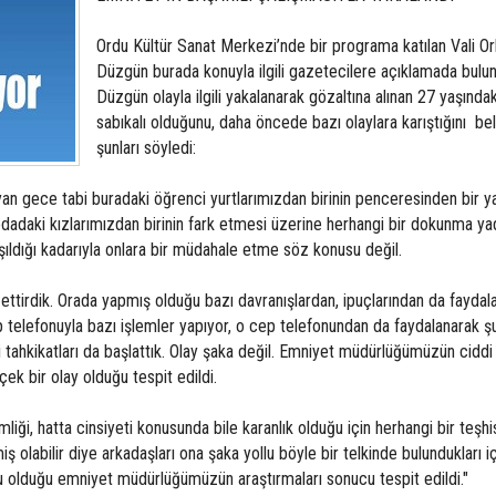
Ordu Kültür Sanat Merkezi’nde bir programa katılan Vali O
Düzgün burada konuyla ilgili gazetecilere açıklamada bulun
Düzgün olayla ilgili yakalanarak gözaltına alınan 27 yaşındak
sabıkalı olduğunu, daha öncede bazı olaylara karıştığını bel
şunları söyledi:
an gece tabi buradaki öğrenci yurtlarımızdan birinin penceresinden bir y
 odadaki kızlarımızdan birinin fark etmesi üzerine herhangi bir dokunma ya
ıldığı kadarıyla onlara bir müdahale etme söz konusu değil.
 ettirdik. Orada yapmış olduğu bazı davranışlardan, ipuçlarından da faydal
cep telefonuyla bazı işlemler yapıyor, o cep telefonundan da faydalanarak 
ari tahkikatları da başlattık. Olay şaka değil. Emniyet müdürlüğümüzün ciddi 
çek bir olay olduğu tespit edildi.
liği, hatta cinsiyeti konusunda bile karanlık olduğu için herhangi bir teşhi
 olabilir diye arkadaşları ona şaka yollu böyle bir telkinde bulundukları i
ğru olduğu emniyet müdürlüğümüzün araştırmaları sonucu tespit edildi."