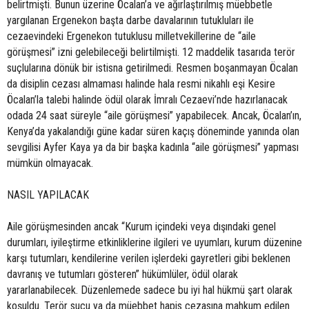
belirtmişti. Bunun üzerine Öcalan’a ve ağırlaştırılmış müebbetle
yargılanan Ergenekon başta darbe davalarının tutukluları ile
cezaevindeki Ergenekon tutuklusu milletvekillerine de “aile
görüşmesi” izni gelebileceği belirtilmişti. 12 maddelik tasarıda terör
suçlularına dönük bir istisna getirilmedi. Resmen boşanmayan Öcalan
da disiplin cezası almaması halinde hala resmi nikahlı eşi Kesire
Öcalan’la talebi halinde ödül olarak İmralı Cezaevi’nde hazırlanacak
odada 24 saat süreyle “aile görüşmesi” yapabilecek. Ancak, Öcalan’ın,
Kenya’da yakalandığı güne kadar süren kaçış döneminde yanında olan
sevgilisi Ayfer Kaya ya da bir başka kadınla “aile görüşmesi” yapması
mümkün olmayacak.
NASIL YAPILACAK
Aile görüşmesinden ancak “Kurum içindeki veya dışındaki genel
durumları, iyileştirme etkinliklerine ilgileri ve uyumları, kurum düzenine
karşı tutumları, kendilerine verilen işlerdeki gayretleri gibi beklenen
davranış ve tutumları gösteren” hükümlüler, ödül olarak
yararlanabilecek. Düzenlemede sadece bu iyi hal hükmü şart olarak
koşuldu. Terör suçu ya da müebbet hapis cezasına mahkum edilen