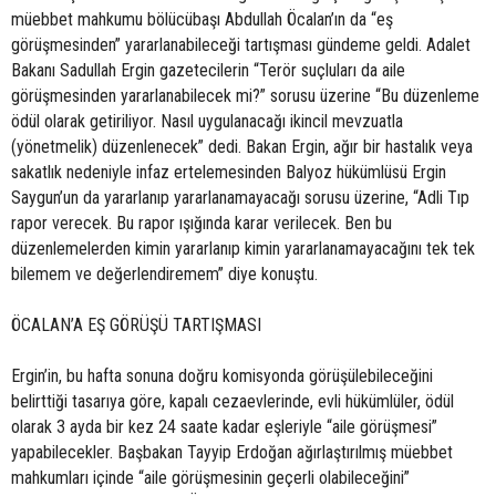
müebbet mahkumu bölücübaşı Abdullah Öcalan’ın da “eş
görüşmesinden” yararlanabileceği tartışması gündeme geldi. Adalet
Bakanı Sadullah Ergin gazetecilerin “Terör suçluları da aile
görüşmesinden yararlanabilecek mi?” sorusu üzerine “Bu düzenleme
ödül olarak getiriliyor. Nasıl uygulanacağı ikincil mevzuatla
(yönetmelik) düzenlenecek” dedi. Bakan Ergin, ağır bir hastalık veya
sakatlık nedeniyle infaz ertelemesinden Balyoz hükümlüsü Ergin
Saygun’un da yararlanıp yararlanamayacağı sorusu üzerine, “Adli Tıp
rapor verecek. Bu rapor ışığında karar verilecek. Ben bu
düzenlemelerden kimin yararlanıp kimin yararlanamayacağını tek tek
bilemem ve değerlendiremem” diye konuştu.
ÖCALAN’A EŞ GÖRÜŞÜ TARTIŞMASI
Ergin’in, bu hafta sonuna doğru komisyonda görüşülebileceğini
belirttiği tasarıya göre, kapalı cezaevlerinde, evli hükümlüler, ödül
olarak 3 ayda bir kez 24 saate kadar eşleriyle “aile görüşmesi”
yapabilecekler. Başbakan Tayyip Erdoğan ağırlaştırılmış müebbet
mahkumları içinde “aile görüşmesinin geçerli olabileceğini”