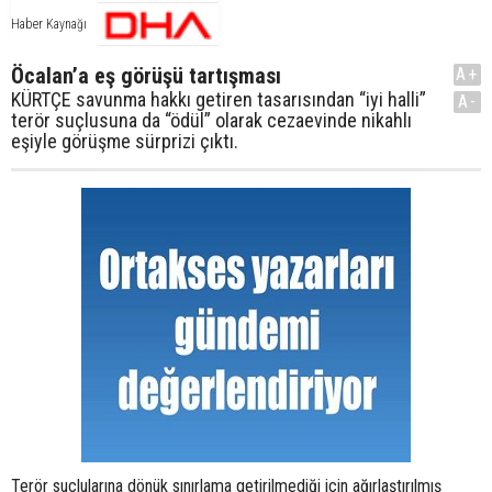
Haber Kaynağı
Öcalan’a eş görüşü tartışması
A+
KÜRTÇE savunma hakkı getiren tasarısından “iyi halli”
A-
terör suçlusuna da “ödül” olarak cezaevinde nikahlı
eşiyle görüşme sürprizi çıktı.
Terör suçlularına dönük sınırlama getirilmediği için ağırlaştırılmış