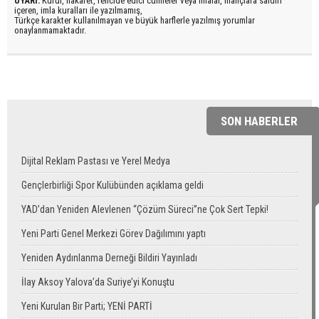
UYARI:
Küfür, hakaret, rencide edici cümleler veya imalar, inançlara saldırı
içeren, imla kuralları ile yazılmamış,
Türkçe karakter kullanılmayan ve büyük harflerle yazılmış yorumlar
onaylanmamaktadır.
SON HABERLER
Dijital Reklam Pastası ve Yerel Medya
Gençlerbirliği Spor Kulübünden açıklama geldi
YAD’dan Yeniden Alevlenen “Çözüm Süreci”ne Çok Sert Tepki!
Yeni Parti Genel Merkezi Görev Dağılımını yaptı
Yeniden Aydınlanma Derneği Bildiri Yayınladı
İlay Aksoy Yalova’da Suriye’yi Konuştu
Yeni Kurulan Bir Parti; YENİ PARTİ