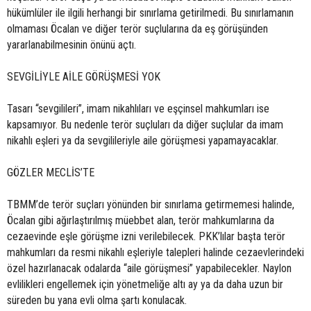
hükümlüler ile ilgili herhangi bir sınırlama getirilmedi. Bu sınırlamanın
olmaması Öcalan ve diğer terör suçlularına da eş görüşünden
yararlanabilmesinin önünü açtı.
SEVGİLİYLE AİLE GÖRÜŞMESİ YOK
Tasarı “sevgilileri”, imam nikahlıları ve eşçinsel mahkumları ise
kapsamıyor. Bu nedenle terör suçluları da diğer suçlular da imam
nikahlı eşleri ya da sevgilileriyle aile görüşmesi yapamayacaklar.
GÖZLER MECLİS’TE
TBMM’de terör suçları yönünden bir sınırlama getirmemesi halinde,
Öcalan gibi ağırlaştırılmış müebbet alan, terör mahkumlarına da
cezaevinde eşle görüşme izni verilebilecek. PKK’lılar başta terör
mahkumları da resmi nikahlı eşleriyle talepleri halinde cezaevlerindeki
özel hazırlanacak odalarda “aile görüşmesi” yapabilecekler. Naylon
evlilikleri engellemek için yönetmeliğe altı ay ya da daha uzun bir
süreden bu yana evli olma şartı konulacak.