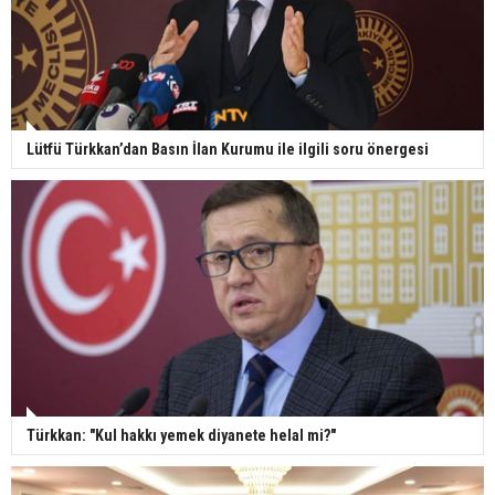
Lütfü Türkkan’dan Basın İlan Kurumu ile ilgili soru önergesi
Türkkan: "Kul hakkı yemek diyanete helal mi?"