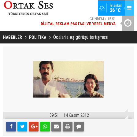
GÜNDEM / 15:51
İstanbul
26 °C
DIJITAL REKLAM PASTASI VE YEREL MEDYA
SPOR / 14:20
YAD’DAN
GENÇLERBIRLIĞI SPOR KULÜBÜNDEN AÇIKLAMA GELDI
Öcalan’a eş görüşü tartışması
HABERLER
POLİTİKA
09:51
14 Kasım 2012