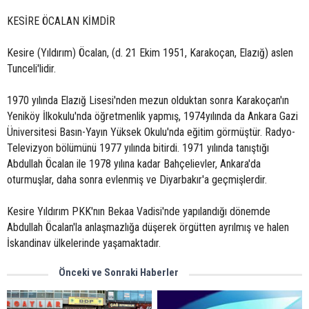
KESİRE ÖCALAN KİMDİR
Kesire (Yıldırım) Öcalan, (d. 21 Ekim 1951, Karakoçan, Elazığ) aslen
Tunceli'lidir.
1970 yılında Elazığ Lisesi'nden mezun olduktan sonra Karakoçan'ın
Yeniköy İlkokulu'nda öğretmenlik yapmış, 1974yılında da Ankara Gazi
Üniversitesi Basın-Yayın Yüksek Okulu'nda eğitim görmüştür. Radyo-
Televizyon bölümünü 1977 yılında bitirdi. 1971 yılında tanıştığı
Abdullah Öcalan ile 1978 yılına kadar Bahçelievler, Ankara'da
oturmuşlar, daha sonra evlenmiş ve Diyarbakır'a geçmişlerdir.
Kesire Yıldırım PKK'nın Bekaa Vadisi'nde yapılandığı dönemde
Abdullah Öcalan'la anlaşmazlığa düşerek örgütten ayrılmış ve halen
İskandinav ülkelerinde yaşamaktadır.
Önceki ve Sonraki Haberler