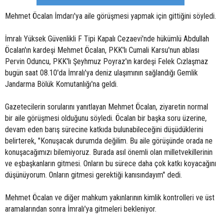
Mehmet Öcalan İmdarı'ya aile görüşmesi yapmak için gittiğini söyledi.
İmralı Yüksek Güvenlikli F Tipi Kapalı Cezaevi'nde hükümlü Abdullah
Öcalan'ın kardeşi Mehmet Öcalan, PKK'lı Cumali Karsu'nun ablası
Pervin Oduncu, PKK'lı Şeyhmuz Poyraz'ın kardeşi Felek Cızlaşmaz
bugün saat 08.10'da İmralı'ya deniz ulaşımının sağlandığı Gemlik
Jandarma Bölük Komutanlığı'na geldi.
Gazetecilerin sorularını yanıtlayan Mehmet Öcalan, ziyaretin normal
bir aile görüşmesi olduğunu söyledi. Öcalan bir başka soru üzerine,
devam eden barış sürecine katkıda bulunabileceğini düşüdüklerini
belirterek, "Konuşacak durumda değilim. Bu aile görüşünde orada ne
konuşacağımızı bilemiyoruz. Burada asıl önemli olan milletvekillerinin
ve eşbaşkanların gitmesi. Onların bu sürece daha çok katkı koyacağını
düşünüyorum. Onların gitmesi gerektiği kanısındayım" dedi.
Mehmet Öcalan ve diğer mahkum yakınlarının kimlik kontrolleri ve üst
aramalarından sonra İmralı'ya gitmeleri bekleniyor.