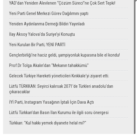
YAD’dan Yeniden Alevlenen “Çözüm Süreci”ne Çok Sert Tepki!
Yeni Parti Genel Merkezi Görev Dağılımını yaptı
Yeniden Aydınlanma Derneği Bildiri Yayınladı
İlay Aksoy Yalova’da Suriye’yi Konuştu
Yeni Kurulan Bir Parti; YENİ PARTİ
Gençlerbirliği'ne haciz geldi, şampiyonluk kupasına bile el kondu!
Prof.Dr Tolga Akalın'dan "Mekanın tahakkümü"
Gelecek Türkiye Hareketi yöneticileri Kırıkkale'yi ziyaret etti.
Lütfü TÜRKKAN: Seyirci kalırsak 2071’de Türkleri anadolu’dan
çıkaracaklar
İYİ Parti, Instagram Yasağının İptali İçin Dava Açtı
Lütfü Türkkan’dan Basın İlan Kurumu ile ilgili soru önergesi
Türkkan: "Kul hakkı yemek diyanete helal mi?"