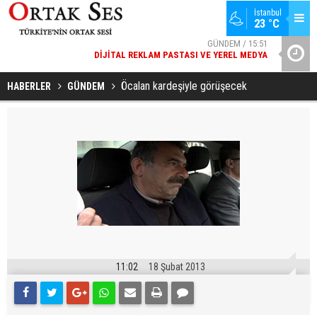
İstanbul
23 °C
GÜNDEM / 15:51
DIJITAL REKLAM PASTASI VE YEREL MEDYA
YAD’DAN
SPOR / 14:20
GENÇLERBIRLIĞI SPOR KULÜBÜNDEN AÇIKLAMA GELDI
Öcalan kardeşiyle görüşecek
HABERLER
GÜNDEM
11:02
18 Şubat 2013